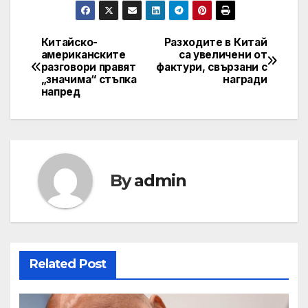
Китайско-
Разходите в Китай
Навигация
американските
са увеличени от
разговори правят
фактури, свързани с
„значима“ стъпка
награди
напред
By
admin
Related Post