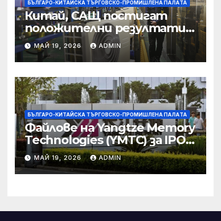
БЪЛГАРО-КИТАЙСКА ТЪРГОВСКО-ПРОМИШЛЕНА ПАЛAТА
Китай, САЩ постигат
положителни резултати в
икономическите и
МАЙ 19, 2026
ADMIN
търговски консултации:
министерство
БЪЛГАРО-КИТАЙСКА ТЪРГОВСКО-ПРОМИШЛЕНА ПАЛAТА
Файлове на Yangtze Memory
Technologies (YMTC) за IPO
на STAR Market
МАЙ 19, 2026
ADMIN