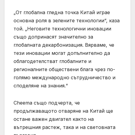
„От глобална гледна точка Китай играе
основна роля в зелените технологии“, каза
той. „Неговите технологични иновации
също допринасят значително за
глобалната декарбонизация. Вярваме, че
тези иновации могат допълнително да
облагодетелстват глобалните и
регионалните обществени блага чрез по-
голямо международно сътрудничество и
споделяне на знания.“
Cheema също подчерта, че
продължаващото отваряне на Китай ще
остане важен двигател както на
вътрешния растеж, така и на световната