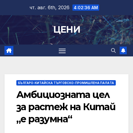
Skip
чт. авг. 6th, 2026
4:02:37 AM
to
content
ЦЕНИ
БЪЛГАРО-КИТАЙСКА ТЪРГОВСКО-ПРОМИШЛЕНА ПАЛAТА
Амбициозната цел
за растеж на Китай
„е разумна“