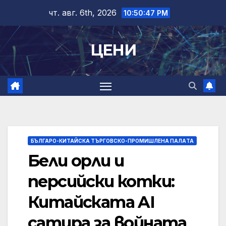
Skip
чт. авг. 6th, 2026
10:50:48 PM
to
content
ЦЕНИ
БЪЛГАРО-КИТАЙСКА ТЪРГОВСКО-ПРОМИШЛЕНА ПАЛAТА
Бели орли и
персийски котки:
Китайската AI
сатира за войната