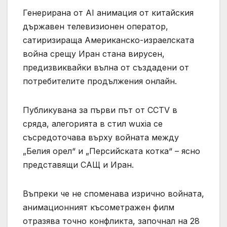
Генерирана от AI анимация от китайския
държавен телевизионен оператор,
сатиризираща Американско-израелската
война срещу Иран стана вирусен,
предизвиквайки вълна от създадени от
потребителите продължения онлайн.
Публикувана за първи път от CCTV в
сряда, алегорията в стил wuxia се
съсредоточава върху войната между
„Белия орел“ и „Персийската котка“ – ясно
представящи САЩ и Иран.
Въпреки че не споменава изрично войната,
анимационният късометражен филм
отразява точно конфликта, започнал на 28