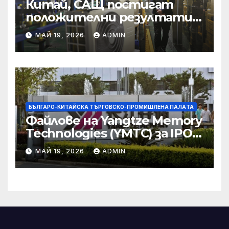
Китай, САЩ постигат
положителни резултати в
икономическите и
МАЙ 19, 2026
ADMIN
търговски консултации:
министерство
БЪЛГАРО-КИТАЙСКА ТЪРГОВСКО-ПРОМИШЛЕНА ПАЛAТА
Файлове на Yangtze Memory
Technologies (YMTC) за IPO
на STAR Market
МАЙ 19, 2026
ADMIN