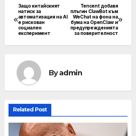
Защо китайският
Tencent добавя
Навигация
натиск за
плъгин ClawBot към
автоматизация на AI
WeChat на фона на
е рискован
бума на OpenClaw и
социален
предупрежденията
експеримент
за поверителност
By
admin
Related Post