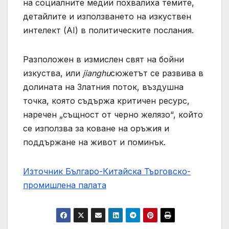
на социалните медии похвалиха темите,
детайлите и използването на изкуствен
интелект (AI) в политическите послания.
Разположен в измислен свят на бойни
изкуства, или
jianghu
сюжетът се развива в
долината на Златния поток, въздушна
точка, която съдържа критичен ресурс,
наречен „същност от черно желязо“, който
се използва за коване на оръжия и
поддържане на живот и поминък.
Източник Българо-Китайска Търговско-
промишлена палaта