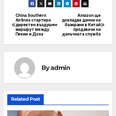
China Southern
Amazon ще
Навигация
Airlines стартира
докладва данни на
директен въздушен
базирани в Китай
маршрут между
продавачи на
Пекин и Доха
данъчната служба
By
admin
Related Post