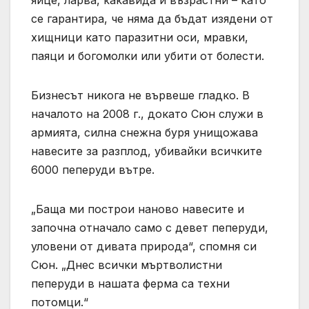
се гарантира, че няма да бъдат изядени от
хищници като паразитни оси, мравки,
паяци и богомолки или убити от болести.
Бизнесът никога не вървеше гладко. В
началото на 2008 г., докато Сюн служи в
армията, силна снежна буря унищожава
навесите за разплод, убивайки всичките
6000 пеперуди вътре.
„Баща ми построи наново навесите и
започна отначало само с девет пеперуди,
уловени от дивата природа“, спомня си
Сюн. „Днес всички мъртволистни
пеперуди в нашата ферма са техни
потомци.“