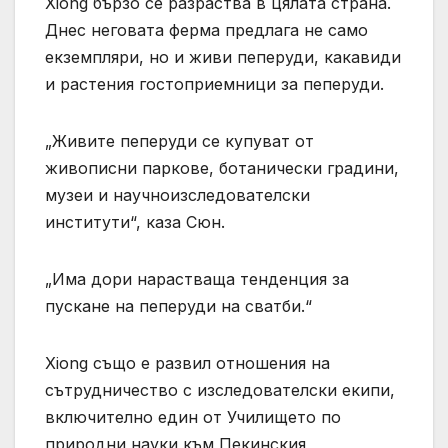
Xiong бързо се разраства в цялата страна.
Днес неговата ферма предлага не само
екземпляри, но и живи пеперуди, какавиди
и растения гостоприемници за пеперуди.
„Живите пеперуди се купуват от
живописни паркове, ботанически градини,
музеи и научноизследователски
институти“, каза Сюн.
„Има дори нарастваща тенденция за
пускане на пеперуди на сватби.“
Xiong също е развил отношения на
сътрудничество с изследователски екипи,
включително един от Училището по
природни науки към Пекинския