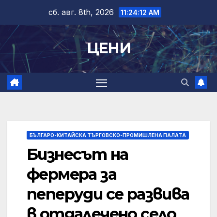
Skip
сб. авг. 8th, 2026
11:24:13 AM
to
content
ЦЕНИ
БЪЛГАРО-КИТАЙСКА ТЪРГОВСКО-ПРОМИШЛЕНА ПАЛAТА
Бизнесът на
фермера за
пеперуди се развива
в отдалечено село