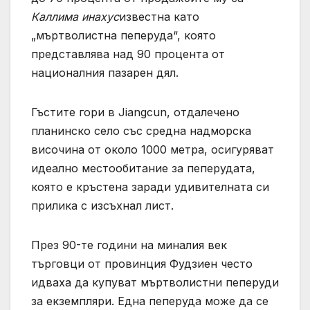
Каллима инахус
известна като
„мъртволистна пеперуда“, която
представлява над 90 процента от
националния пазарен дял.
Гъстите гори в Jiangcun, отдалечено
планинско село със средна надморска
височина от около 1000 метра, осигуряват
идеално местообитание за пеперудата,
която е кръстена заради удивителната си
прилика с изсъхнал лист.
През 90-те години на миналия век
търговци от провинция Фудзиен често
идваха да купуват мъртволистни пеперуди
за екземпляри. Една пеперуда може да се