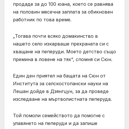
продаде за до 100 юана, което се равнява
на половин месечна заплата за обикновен
работник по това време.
„Тогава почти всяко домакинство в
нашето село изкарваше прехраната си с
хващане на пеперуди. Моето детство също
премина в ловене на тях“, спомня си Сюн.
Един ден приятел на бащата на Сюн от
Института за селскостопански науки на
Лешан дойде в Дзянгцун, за да проведе
изследване на мъртволистната пеперуда.
Той помоли семейството да помогне с
улавянето на пеперуди и да запише