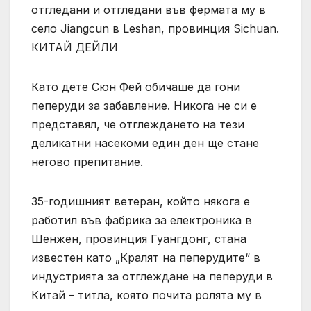
отгледани и отгледани във фермата му в
село Jiangcun в Leshan, провинция Sichuan.
КИТАЙ ДЕЙЛИ
Като дете Сюн Фей обичаше да гони
пеперуди за забавление. Никога не си е
представял, че отглеждането на тези
деликатни насекоми един ден ще стане
негово препитание.
35-годишният ветеран, който някога е
работил във фабрика за електроника в
Шенжен, провинция Гуангдонг, стана
известен като „Кралят на пеперудите“ в
индустрията за отглеждане на пеперуди в
Китай – титла, която почита ролята му в