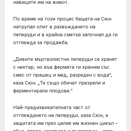
навиците им на живот.
По време на този процес бащата на Сюн
натрупал опит в развъждането на
пеперуди и в крайна сметка започнал да ги
отглежда за продажба.
„Дивите мъртволистни пеперуди се хранят
с нектар, но във фермата ги храним със
смес от прашец и мед, разреден с вода“,
каза Сюн. „Те също обичат презрели и
ферментирали плодове.“
Най-предизвикателната част от
отглеждането на пеперуди, каза Сюн, е
защитата им през целия им жизнен цикъл –
яйце, ларва, какавида и възрастни – като