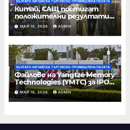
БЪЛГАРО-КИТАЙСКА ТЪРГОВСКО-ПРОМИШЛЕНА ПАЛAТА
Китай, САЩ постигат
положителни резултати в
икономическите и
МАЙ 19, 2026
ADMIN
търговски консултации:
министерство
БЪЛГАРО-КИТАЙСКА ТЪРГОВСКО-ПРОМИШЛЕНА ПАЛAТА
Файлове на Yangtze Memory
Technologies (YMTC) за IPO
на STAR Market
МАЙ 19, 2026
ADMIN