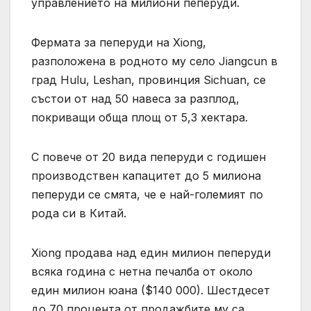
управлението на милиони пеперуди.
Фермата за пеперуди на Xiong,
разположена в родното му село Jiangcun в
град Hulu, Leshan, провинция Sichuan, се
състои от над 50 навеса за разплод,
покриващи обща площ от 5,3 хектара.
С повече от 20 вида пеперуди с годишен
производствен капацитет до 5 милиона
пеперуди се смята, че е най-големият по
рода си в Китай.
Xiong продава над един милион пеперуди
всяка година с нетна печалба от около
един милион юана ($140 000). Шестдесет
до 70 процента от продажбите му са