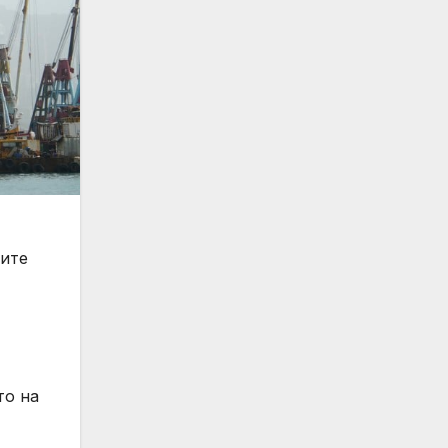
иите
то на