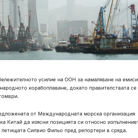
абележителното усилие на ООН за намаляване на емис
ународното корабоплаване, докато правителствата се
томври.
едложената от Международната морска организация
ака Китай да изясни позицията си относно изпълнение
и летищата Силвио Фильо пред репортери в сряда.