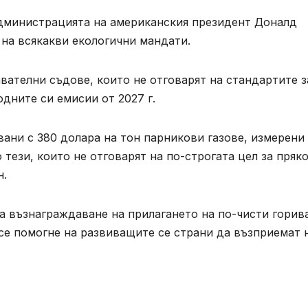
администрацията на американския президент Доналд
 на всякакви екологични мандати.
вателни съдове, които не отговарят на стандартите з
дните си емисии от 2027 г.
вани с 380 долара на тон парникови газове, измерени
тези, които не отговарят на по-строгата цел за пряк
н.
а възнаграждаване на прилагането на по-чисти горив
 се помогне на развиващите се страни да възприемат 