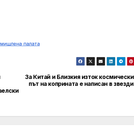
омишлена палaта
и
За Китай и Близкия изток космическ
път на коприната е написан в звезд
аелски