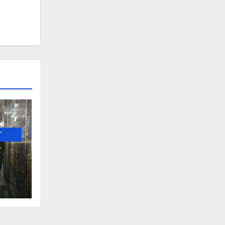
-
е и