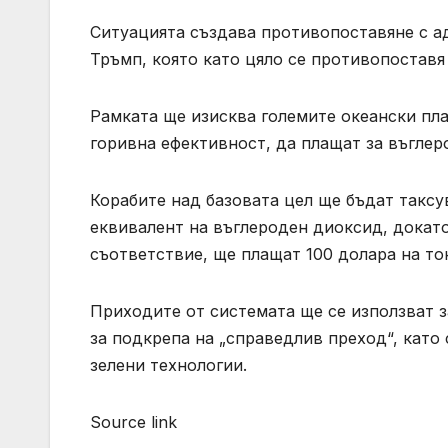
Ситуацията създава противопоставяне с 
Тръмп, която като цяло се противопоставя
Рамката ще изисква големите океански пла
горивна ефективност, да плащат за въглеро
Корабите над базовата цел ще бъдат таксу
еквивалент на въглероден диоксид, докато 
съответствие, ще плащат 100 долара на то
Приходите от системата ще се използват з
за подкрепа на „справедлив преход“, като
зелени технологии.
Source link