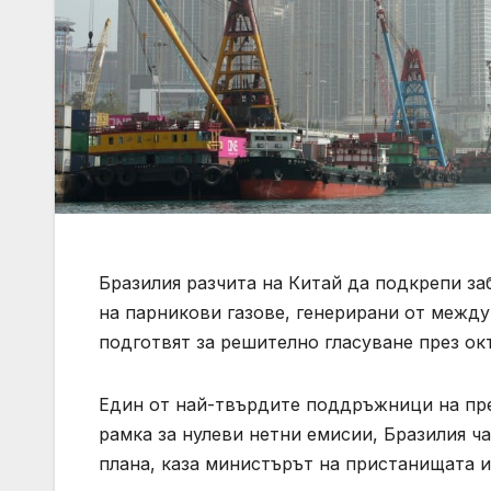
Бразилия разчита на Китай да подкрепи з
на парникови газове, генерирани от межд
подготвят за решително гласуване през ок
Един от най-твърдите поддръжници на пр
рамка за нулеви нетни емисии, Бразилия ч
плана, каза министърът на пристанищата 