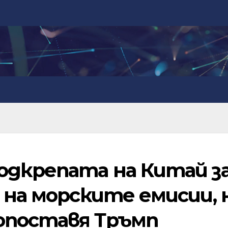
одкрепата на Китай з
 на морските емисии, 
опоставя Тръмп