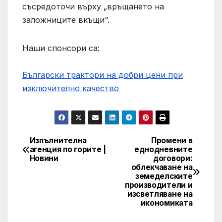
съсредоточи върху „връщането на
заложниците вкъщи“.
Наши спонсори са:
Български трактори на добри цени при
изключително качество
Изпълнителна
Промени в
Навигация
агенция по горите |
еднодневните
Новини
договори:
облекчаване на
земеделските
производители и
изсветляване на
икономиката