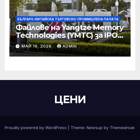
БЪЛГАРО-КИТАЙСКА ТЪРГОВСКО-ПРОМИШЛЕНА ПАЛAТА
Файлове на Yangtze Memory
Technologies (YMTC) за IPO
на STAR Market
МАЙ 19, 2026
ADMIN
ЦЕНИ
Proudly powered by WordPress
|
Theme:
Newsup
by
Themeansar
.