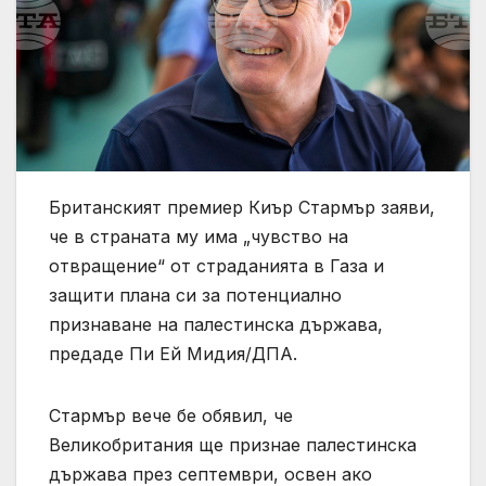
Британският премиер Киър Стармър заяви,
че в страната му има „чувство на
отвращение“ от страданията в Газа и
защити плана си за потенциално
признаване на палестинска държава,
предаде Пи Ей Мидия/ДПА.
Стармър вече бе обявил, че
Великобритания ще признае палестинска
държава през септември, освен ако