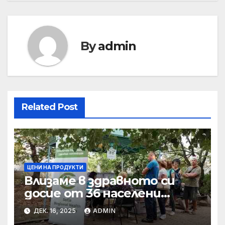
By
admin
Related Post
ЦЕНИ НА ПРОДУКТИ
Влизаме в здравното си
досие от 36 населени
места • МЗ
ДЕК. 16, 2025
ADMIN