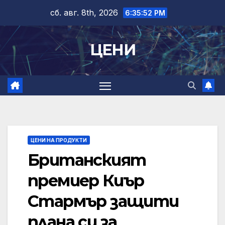
Skip
сб. авг. 8th, 2026
6:35:53 PM
to
content
ЦЕНИ
ЦЕНИ НА ПРОДУКТИ
Британският
премиер Киър
Стармър защити
плана си за