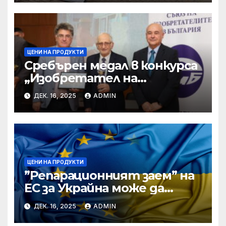
ЦЕНИ НА ПРОДУКТИ
Сребърен медал в конкурса
„Изобретател на
годината“ за учени от БАН
ДЕК. 16, 2025
ADMIN
ЦЕНИ НА ПРОДУКТИ
”Репарационният заем” на
ЕС за Украйна може да
достигне 130 милиарда
ДЕК. 16, 2025
ADMIN
евро