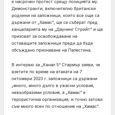
е насрочен протест срещу позицията му.
Демонстранти, включително британски
роднини на заложници, които все още са
държани от „Хамас“, ще се съберат пред
канцеларията му на „Даунинг Стрийт“ и ще
призоват за освобождаване на
оставащите заложници преди да бъде
обсъждано признаване на Палестина.
В интервю за „Канал 5“ Стармър заяви, че
взетите по време на атаката на 7
октомври 2023 г. заложници са държани
„много, много дълго в ужасни условия,
невъобразими условия, а „Хамас“ е
терористична организация, и точно затова
съм много ясен по отношение на „Хамас“.