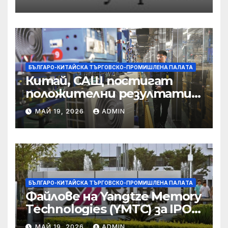
съсредоточи върху
борбата с
корпоративната
престъпност
БЪЛГАРО-КИТАЙСКА ТЪРГОВСКО-ПРОМИШЛЕНА ПАЛAТА
Китай, САЩ постигат
положителни резултати в
икономическите и
МАЙ 19, 2026
ADMIN
търговски консултации:
министерство
БЪЛГАРО-КИТАЙСКА ТЪРГОВСКО-ПРОМИШЛЕНА ПАЛAТА
Файлове на Yangtze Memory
Technologies (YMTC) за IPO
на STAR Market
МАЙ 19, 2026
ADMIN