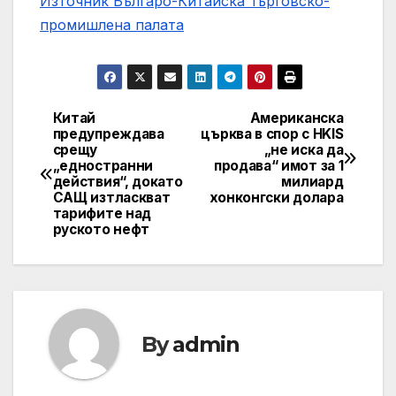
Източник Българо-Китайска Търговско-
промишлена палaта
Китай
Американска
Навигация
предупреждава
църква в спор с HKIS
срещу
„не иска да
„едностранни
продава“ имот за 1
действия“, докато
милиард
САЩ изтласкват
хонконгски долара
тарифите над
руското нефт
By
admin