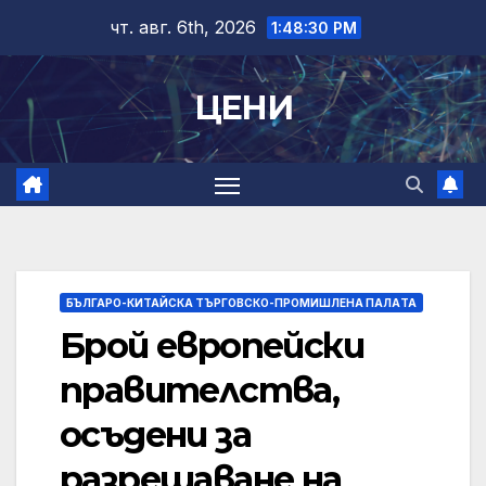
Skip
чт. авг. 6th, 2026
1:48:31 PM
to
content
ЦЕНИ
БЪЛГАРО-КИТАЙСКА ТЪРГОВСКО-ПРОМИШЛЕНА ПАЛAТА
Брой европейски
правителства,
осъдени за
разрешаване на