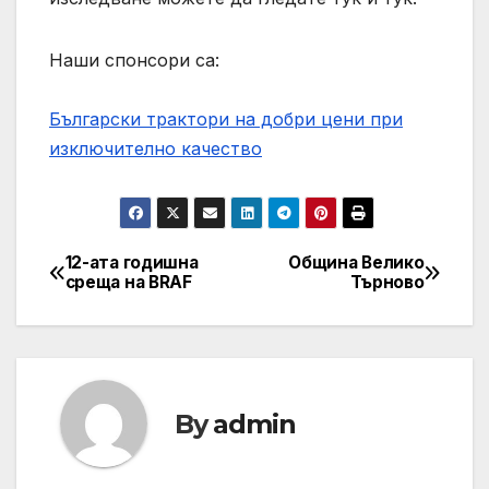
Наши спонсори са:
Български трактори на добри цени при
изключително качество
12-ата годишна
Община Велико
Навигация
среща на BRAF
Търново
By
admin