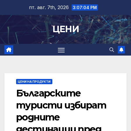
Skip
пт. авг. 7th, 2026
3:07:05 PM
to
content
ЦЕНИ
ЦЕНИ НА ПРОДУКТИ
Българските
туристи избират
родните
дестинации пред