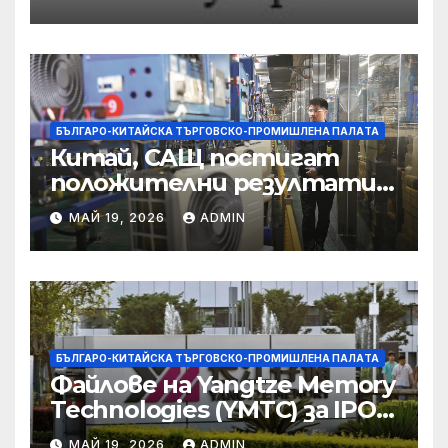
съсредоточи върху
борбата с
корпоративната
престъпност
БЪЛГАРО-КИТАЙСКА ТЪРГОВСКО-ПРОМИШЛЕНА ПАЛAТА
Китай, САЩ постигат
положителни резултати в
икономическите и
МАЙ 19, 2026
ADMIN
търговски консултации:
министерство
БЪЛГАРО-КИТАЙСКА ТЪРГОВСКО-ПРОМИШЛЕНА ПАЛAТА
Файлове на Yangtze Memory
Technologies (YMTC) за IPO
на STAR Market
МАЙ 19, 2026
ADMIN