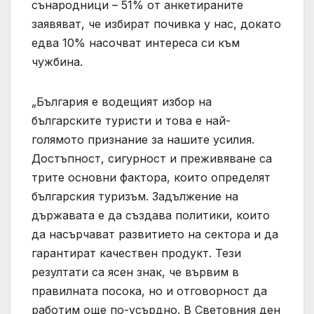
сънародници – 51% от анкетираните
заявяват, че избират почивка у нас, докато
едва 10% насочват интереса си към
чужбина.
„България е водещият избор на
българските туристи и това е най-
голямото признание за нашите усилия.
Достъпност, сигурност и преживяване са
трите основни фактора, които определят
българския туризъм. Задължение на
държавата е да създава политики, които
да насърчават развитието на сектора и да
гарантират качествен продукт. Тези
резултати са ясен знак, че вървим в
правилната посока, но и отговорност да
работим още по-усърдно. В Световния ден