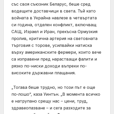
със своя съюзник Беларус, беше сред
водещите доставчици в света. Тъй като
войната в Украйна навлезе в четвъртата
си година, отделен конфликт, включващ
САЩ, Израел и Иран, прекъсна Ормузкия
пролив, критична артерия на световната
търговия с торове, усилвайки натиска
върху американските фермери, които вече
са изправени пред нарастващи фалити и
рязко по-ниски доходи въпреки по-
високите държавни плащания.
„Тогава беше трудно, но този път е още
по-лошо“, каза Уинтън. „В момента всичко
е натрупано срещу нас – цени, труд,
здравеопазване – и сега разходите за