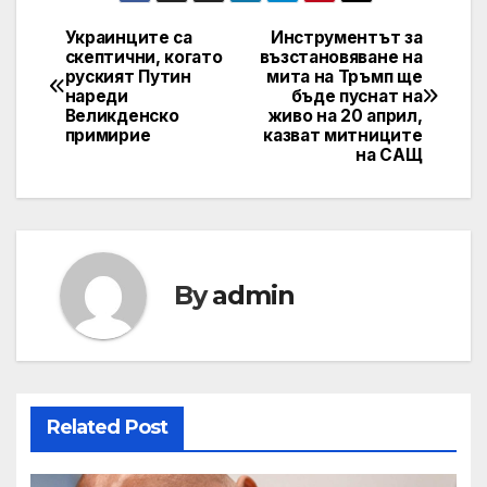
Украинците са
Инструментът за
Навигация
скептични, когато
възстановяване на
руският Путин
мита на Тръмп ще
нареди
бъде пуснат на
Великденско
живо на 20 април,
примирие
казват митниците
на САЩ
By
admin
Related Post