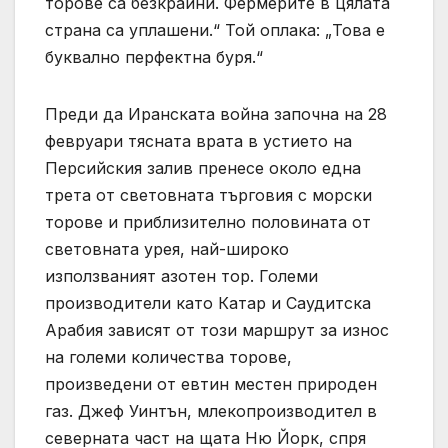
торове са безкрайни. Фермерите в цялата
страна са уплашени.“ Той оплака: „Това е
буквално перфектна буря.“
Преди да Иранската война започна на 28
февруари тясната врата в устието на
Персийския залив пренесе около една
трета от световната търговия с морски
торове и приблизително половината от
световната урея, най-широко
използваният азотен тор. Големи
производители като Катар и Саудитска
Арабия зависят от този маршрут за износ
на големи количества торове,
произведени от евтин местен природен
газ. Джеф Уинтън, млекопроизводител в
северната част на щата Ню Йорк, спря