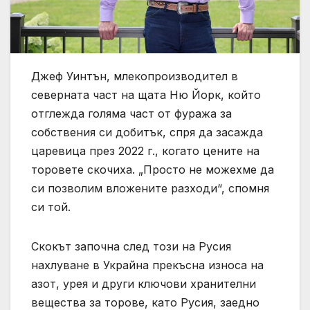
Джеф Уинтън, млекопроизводител в
северната част на щата Ню Йорк, който
отглежда голяма част от фуража за
собствения си добитък, спря да засажда
царевица през 2022 г., когато цените на
торовете скочиха. „Просто не можехме да
си позволим вложените разходи“, спомня
си той.
Скокът започна след този на Русия
нахлуване в Украйна прекъсна износа на
азот, урея и други ключови хранителни
вещества за торове, като Русия, заедно