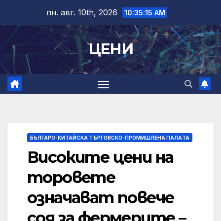
Skip
пн. авг. 10th, 2026
10:35:16 AM
to
content
ЦЕНИ
БЪЛГАРО-КИТАЙСКА ТЪРГОВСКО-ПРОМИШЛЕНА ПАЛAТА
Високите цени на
торовете
означават повече
соя за фермерите –