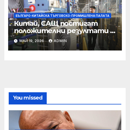
престъпност
БЪЛГАРО-КИТАЙСКА ТЪРГОВСКО-ПРОМИШЛЕНА ПАЛAТА
Китай, САЩ постигат
положителни резултати в
икономическите и
МАЙ 19, 2026
ADMIN
търговски консултации:
министерство
You missed