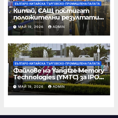
БЪЛГАРО-КИТАЙСКА ТЪРГОВСКО-ПРОМИШЛЕНА ПАЛAТА
Китай, САЩ постигат
положителни резултати в
икономическите и
МАЙ 19, 2026
ADMIN
търговски консултации:
министерство
БЪЛГАРО-КИТАЙСКА ТЪРГОВСКО-ПРОМИШЛЕНА ПАЛAТА
Файлове на Yangtze Memory
Technologies (YMTC) за IPO
на STAR Market
МАЙ 19, 2026
ADMIN