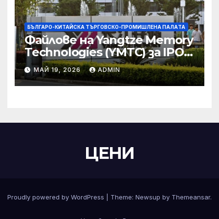
БЪЛГАРО-КИТАЙСКА ТЪРГОВСКО-ПРОМИШЛЕНА ПАЛAТА
Файлове на Yangtze Memory
Technologies (YMTC) за IPO
на STAR Market
МАЙ 19, 2026
ADMIN
ЦЕНИ
Proudly powered by WordPress
|
Theme:
Newsup
by
Themeansar
.