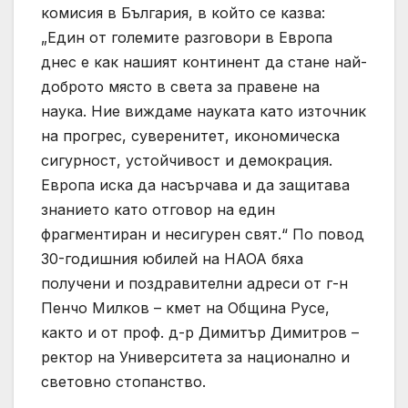
комисия в България, в който се казва:
„Един от големите разговори в Европа
днес е как нашият континент да стане най-
доброто място в света за правене на
наука. Ние виждаме науката като източник
на прогрес, суверенитет, икономическа
сигурност, устойчивост и демокрация.
Европа иска да насърчава и да защитава
знанието като отговор на един
фрагментиран и несигурен свят.“ По повод
30-годишния юбилей на НАОА бяха
получени и поздравителни адреси от г-н
Пенчо Милков – кмет на Община Русе,
както и от проф. д-р Димитър Димитров –
ректор на Университета за национално и
световно стопанство.