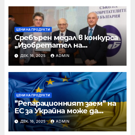
ЦЕНИ НА ПРОДУКТИ
Сребърен медал в конкурса
„Изобретател на
годината“ за учени от БАН
ДЕК. 16, 2025
ADMIN
ЦЕНИ НА ПРОДУКТИ
”Репарационният заем” на
ЕС за Украйна може да
достигне 130 милиарда
ДЕК. 16, 2025
ADMIN
евро