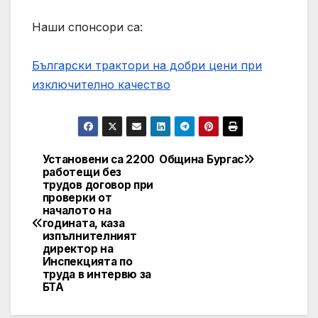
Наши спонсори са:
Български трактори на добри цени при
изключително качество
Установени са 2200
Община Бургас
Навигация
работещи без
трудов договор при
проверки от
началото на
годината, каза
изпълнителният
директор на
Инспекцията по
труда в интервю за
БТА