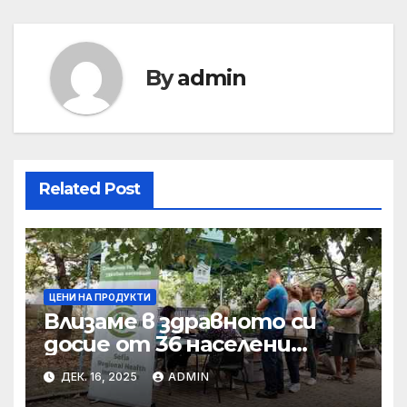
By
admin
Related Post
ЦЕНИ НА ПРОДУКТИ
Влизаме в здравното си
досие от 36 населени
места • МЗ
ДЕК. 16, 2025
ADMIN