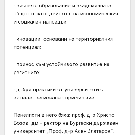
· висшето образование и академичната
общност като двигател на икономическия
и социален напредък;
· иновации, основани на териториалния
потенциал;
· принос към устойчивото развитие на
регионите;
· добри практики от университети с
активно регионално присъствие.
Панелисти в него бяха: проф. д-р Христо
Бозов, дм – ректор на Бургаски държавен
университет „Проф. д-р Асен Златаров“,