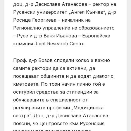
доц. д-р Десислава Атанасова – ректор на
Русенски университет „Ангел Кънчев“, д-р
Росица Георгиева – началник на
Регионално управление на образованието
– Русе и д-р Ваня Иванова – Европейска
комисия Joint Research Centre.
Проф. д-р Бозов сподели колко е важно
самите ректори да са активни, да
посещават общините и да водят диалог с
кметовете. По този начин лично той е
осигурил средства за стипендии за
обучаващите в специалност от
регулираните професии „Медицинска
сестра“. Доц. д-р Десислава Атанасова
поясни, че Центровете към Русенския