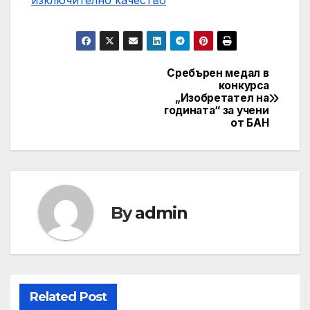
изключително качество
Сребърен медал в
Навигация
конкурса
„Изобретател на
годината“ за учени
от БАН
By
admin
Related Post