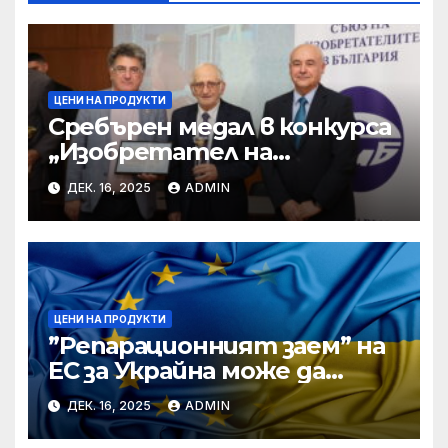
ЦЕНИ НА ПРОДУКТИ
Сребърен медал в конкурса
„Изобретател на
годината“ за учени от БАН
ДЕК. 16, 2025
ADMIN
ЦЕНИ НА ПРОДУКТИ
”Репарационният заем” на
ЕС за Украйна може да
достигне 130 милиарда
ДЕК. 16, 2025
ADMIN
евро