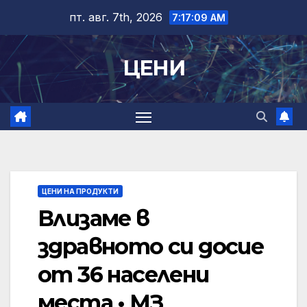
Skip
пт. авг. 7th, 2026
7:17:10 AM
to
content
ЦЕНИ
ЦЕНИ НА ПРОДУКТИ
Влизаме в
здравното си досие
от 36 населени
места • МЗ