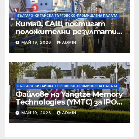
БЪЛГАРО-КИТАЙСКА ТЪРГОВСКО-ПРОМИШЛЕНА ПАЛAТА
Китай, САЩ постигат
положителни резултати в
икономическите и
МАЙ 19, 2026
ADMIN
търговски консултации:
министерство
БЪЛГАРО-КИТАЙСКА ТЪРГОВСКО-ПРОМИШЛЕНА ПАЛAТА
Файлове на Yangtze Memory
Technologies (YMTC) за IPO
на STAR Market
МАЙ 19, 2026
ADMIN