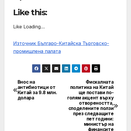
Like this:
Like Loading…
Източник Българо-Китайска Търговско-
промишлена палaта
Внос на
Фискалната
Навигация
антибиотици от
политика на Китай
Китай за 9.8 млн.
ще постави по-
долара
голям акцент върху
отвореността,
споделените ползи
през следващите
пет години:
министър на
финансите