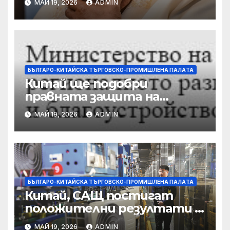
МАЙ 19, 2026
ADMIN
докато сенаторът беглец
бяга
БЪЛГАРО-КИТАЙСКА ТЪРГОВСКО-ПРОМИШЛЕНА ПАЛAТА
Китай ще подобри
правната защита на
предприятията, ще се
МАЙ 19, 2026
ADMIN
съсредоточи върху
борбата с
корпоративната
престъпност
БЪЛГАРО-КИТАЙСКА ТЪРГОВСКО-ПРОМИШЛЕНА ПАЛAТА
Китай, САЩ постигат
положителни резултати в
икономическите и
МАЙ 19, 2026
ADMIN