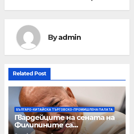
By
admin
Related Post
БЪЛГАРО-КИТАЙСКА ТЪРГОВСКО-ПРОМИШЛЕНА ПАЛAТА
Гвардейците на сената на
Филипините са
разследвани за стрелба,