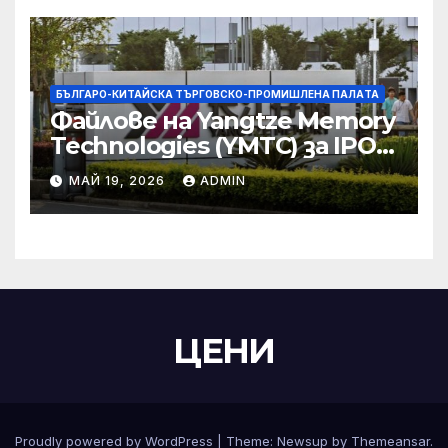
БЪЛГАРО-КИТАЙСКА ТЪРГОВСКО-ПРОМИШЛЕНА ПАЛAТА
Файлове на Yangtze Memory
Technologies (YMTC) за IPO
на STAR Market
МАЙ 19, 2026
ADMIN
ЦЕНИ
Proudly powered by WordPress
|
Theme:
Newsup
by
Themeansar
.