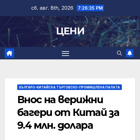
Skip
сб. авг. 8th, 2026
7:26:36 PM
to
content
ЦЕНИ
БЪЛГАРО-КИТАЙСКА ТЪРГОВСКО-ПРОМИШЛЕНА ПАЛAТА
Внос на верижни
багери от Китай за
9.4 млн. долара