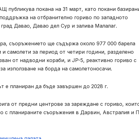
АЩ публикува покана на 31 март, като покани базиран
 поддръжка на отбранително гориво по западното
град Давао, Давао дел Сур и залива Малалаг.
ора, съоръжението ще съдържа около 977 000 барела
 и самолети за период от четири години, разделено
ван от надводни кораби, и JP-5, реактивно гориво с
 за използване на борда на самолетоносачи.
т е планиран да бъде завършен до 2028 г.
ига от предни центрове за зареждане с гориво, коит
о с планираните съоръжения в Дарвин, Австралия и 
омишлена палaта