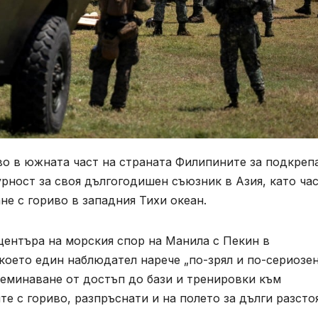
во в южната част на страната Филипините за подкреп
рност за своя дългогодишен съюзник в Азия, като час
е с гориво в западния Тихи океан.
центъра на морския спор на Манила с Пекин в
което един наблюдател нарече „по-зрял и по-сериозе
реминаване от достъп до бази и тренировки към
е с гориво, разпръснати и на полето за дълги разсто