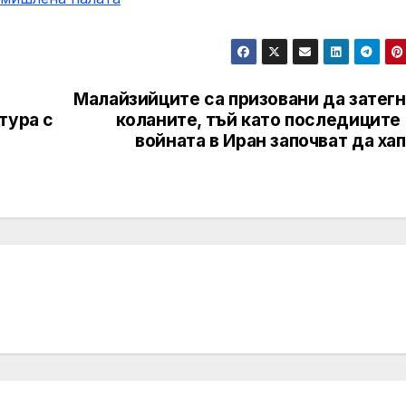
Малайзийците са призовани да затегн
тура с
коланите, тъй като последиците
войната в Иран започват да ха