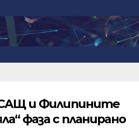
 САЩ и Филипините
яла“ фаза с планирано