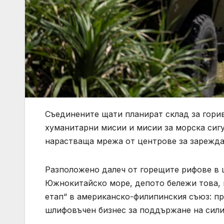
Съединените щати планират склад за гори
хуманитарни мисии и мисии за морска сигу
нарастваща мрежа от центрове за зареждан
Разположено далеч от горещите рифове в 
Южнокитайско море, депото бележи това, 
етап“ в американско-филипинския съюз: п
шлифовъчен бизнес за поддържане на силит