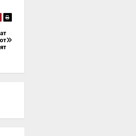
ат
 от
пят