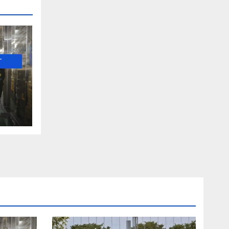
-
е и
о