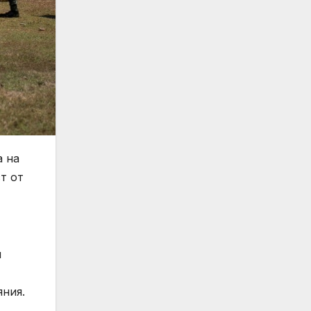
а на
т от
н
яния.