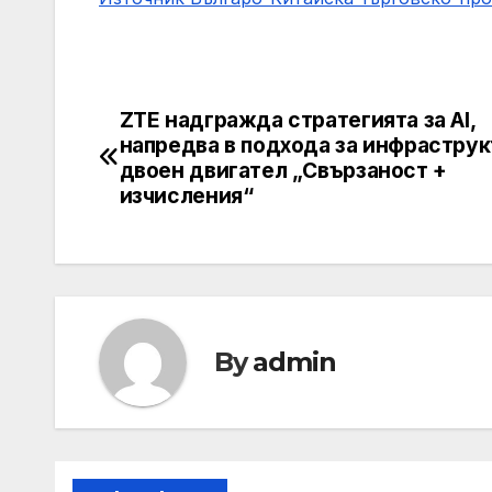
ZTE надгражда стратегията за AI,
Навигация
напредва в подхода за инфраструк
двоен двигател „Свързаност +
изчисления“
By
admin