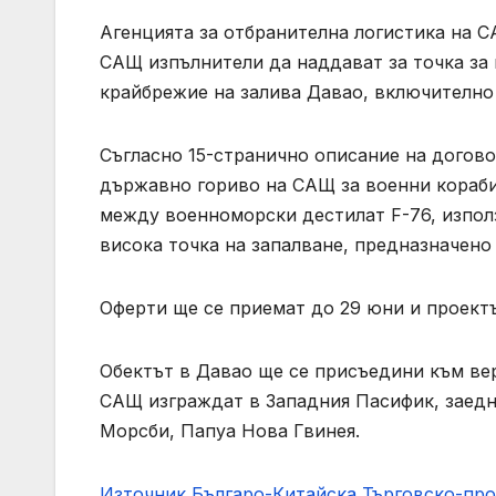
Агенцията за отбранителна логистика на С
САЩ изпълнители да наддават за точка за
крайбрежие на залива Давао, включително 
Съгласно 15-странично описание на догов
държавно гориво на САЩ за военни кораби
между военноморски дестилат F-76, използ
висока точка на запалване, предназначено
Оферти ще се приемат до 29 юни и проектъ
Обектът в Давао ще се присъедини към вер
САЩ изграждат в Западния Пасифик, заедн
Морсби, Папуа Нова Гвинея.
Източник Българо-Китайска Търговско-пр