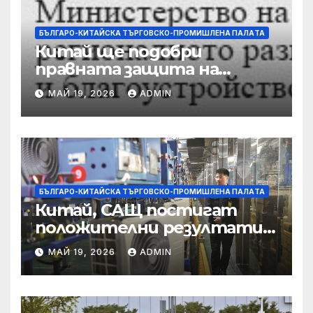
БЪЛГАРО-КИТАЙСКА ТЪРГОВСКО-ПРОМИШЛЕНА ПАЛAТА
Китай ще подобри
правната защита на
предприятията, ще се
МАЙ 19, 2026
ADMIN
съсредоточи върху
борбата с
корпоративната
престъпност
БЪЛГАРО-КИТАЙСКА ТЪРГОВСКО-ПРОМИШЛЕНА ПАЛAТА
Китай, САЩ постигат
положителни резултати в
икономическите и
МАЙ 19, 2026
ADMIN
търговски консултации:
министерство