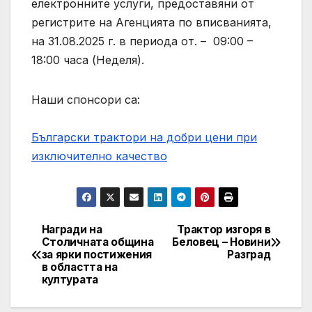
електронните услуги, предоставяни от
регистрите на Агенцията по вписванията,
на 31.08.2025 г. в периода от. – 09:00 –
18:00 часа (Неделя).
Наши спонсори са:
Български трактори на добри цени при
изключително качество
Награди на
Трактор изгоря в
Навигация
Столичната община
Беловец – Новини
за ярки постижения
Разград
в областта на
културата