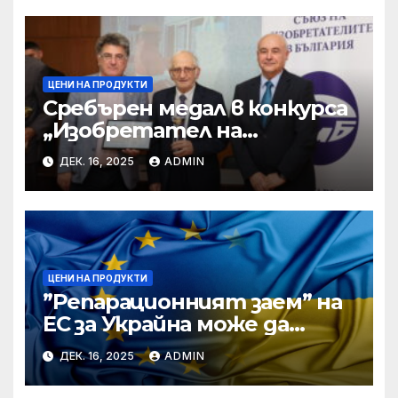
ЦЕНИ НА ПРОДУКТИ
Сребърен медал в конкурса
„Изобретател на
годината“ за учени от БАН
ДЕК. 16, 2025
ADMIN
ЦЕНИ НА ПРОДУКТИ
”Репарационният заем” на
ЕС за Украйна може да
достигне 130 милиарда
ДЕК. 16, 2025
ADMIN
евро