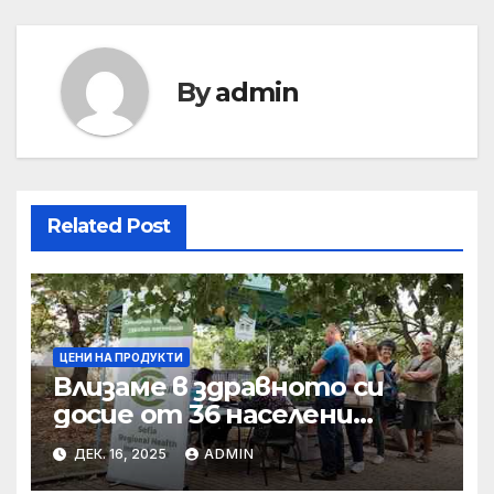
By
admin
Related Post
ЦЕНИ НА ПРОДУКТИ
Влизаме в здравното си
досие от 36 населени
места • МЗ
ДЕК. 16, 2025
ADMIN