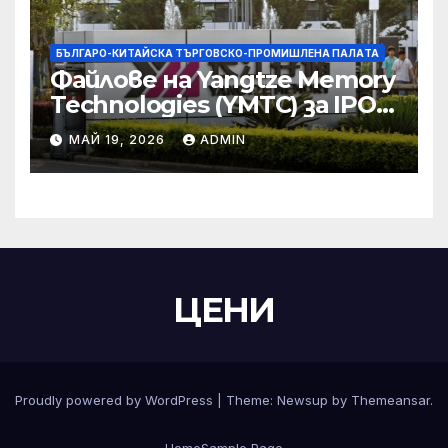
БЪЛГАРО-КИТАЙСКА ТЪРГОВСКО-ПРОМИШЛЕНА ПАЛAТА
Файлове на Yangtze Memory
Technologies (YMTC) за IPO
на STAR Market
МАЙ 19, 2026
ADMIN
ЦЕНИ
Proudly powered by WordPress
|
Theme:
Newsup
by
Themeansar
.