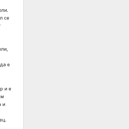
оли.
л се
т
оли,
да е
р и е
ем
а и
ец.