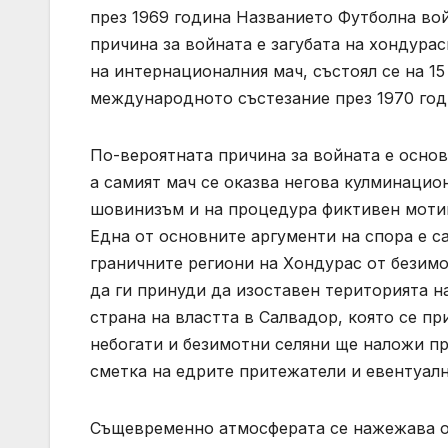
през 1969 година Названието Футболна во
причина за войната е загубата на хондура
на интернационалния мач, състоял се на 15
международното състезание през 1970 го
По-вероятната причина за войната е осно
а самият мач се оказва негова кулминацио
шовинизъм и на процедура фиктивен мотив
Една от основните аргументи на спора е с
граничните региони на Хондурас от безим
да ги принуди да изоставен територията на
страна на властта в Салвадор, която се пр
небогати и безимотни селяни ще наложи п
сметка на едрите притежатели и евентуалн
Същевременно атмосферата се нажежава от