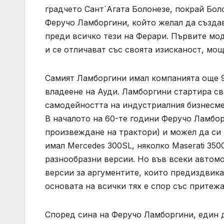
градчето Сант`Агата Болонезе, покрай Боло
Феручо Ламборгини, който желал да създа
преди всичко тези на Ферари. Първите мод
и се отличават със своята изисканост, мощ
Самият Ламборгини имал компанията още 9
владеене на Ауди. Ламборгини стартира св
самодейността на индустриалния бизнесм
В началото на 60-те години Феручо Ламбор
произвеждане на трактори) и можел да си 
имал Mercedes 300SL, няколко Maserati 3500
разнообразни версии. Но във всеки автомо
версии за аргументите, които предиздвика
основата на всички тях е спор със притеж
Според сина на Феручо Ламборгини, един д