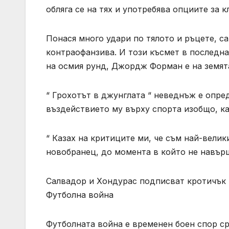
обляга се на тях и употребява опциите за к
Понася много удари по тялото и ръцете, са
контраофанзива. И този късмет в последна
на осмия рунд, Джордж Форман е на земята
“ Грохотът в джунглата “ неведнъж е опред
въздействието му върху спорта изобщо, к
“ Казах на критиците ми, че съм най-велик
новобранец, до момента в който не навърша
Салвадор и Хондурас подписват кротичък 
Футболна война
Футболната война е временен боен спор с