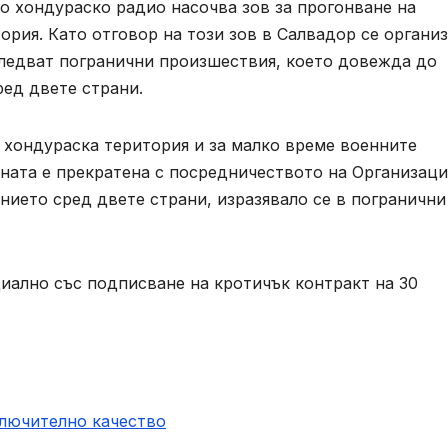
о хондураско радио насочва зов за прогонване на
ория. Като отговор на този зов в Салвадор се органи
ледват погранични произшествия, което довежда до
ед двете страни.
 хондураска територия и за малко време военните
ната е прекратена с посредничеството на Организаци
нието сред двете страни, изразявало се в погранични
иално със подписване на кротичък контракт на 30
ключително качество