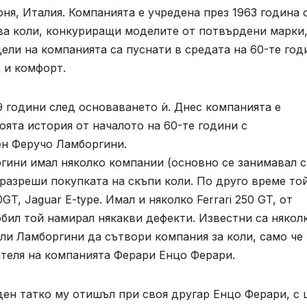
ня, Италия. Компанията е учредена през 1963 година 
ва коли, конкуриращи моделите от потвърдени марки
ели на компанията са пуснати в средата на 60-те год
 и комфорт.
 години след основаването ѝ. Днес компанията е
оята история от началото на 60-те години с
ен Феручо Ламборгини.
гини имал няколко компании (основно се занимавал с
разреши покупката на скъпи коли. По друго време той
GT, Jaguar E-type. Имал и няколко Ferrari 250 GT, от
бил той намирал някакви дефекти. Известни са някол
ли Ламборгини да сътвори компания за коли, само че
ателя на компанията Ферари Енцо Ферари.
ен татко му отишъл при своя другар Енцо Ферари, с 