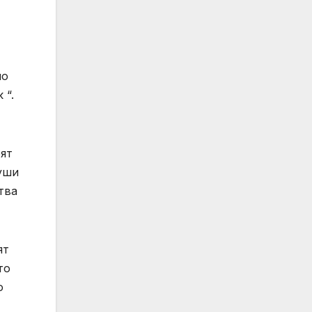
но
 “.
оят
души
тва
ят
то
о