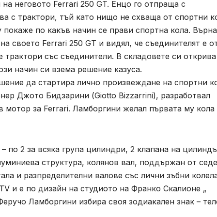
на неговото Ferrari 250 GT. Енцо го отпраща с
а с трактори, тъй като нищо не схваща от спортни к
 покаже по какъв начин се прави спортна кола. Върна
а своето Ferrari 250 GT и видял, че съединителят е о
е трактори със съединители. В складовете си открива
този начин си взема решение казуса.
шение да стартира лично произвеждане на спортни к
ер Джото Бидзарини (Giotto Bizzarrini), разработвал
 мотор за Ferrari. Ламборгини желал първата му кола 
 по 2 за всяка група цилиндри, 2 клапана на цилиндъ
алуминиева структура, колянов вал, поддържан от сед
ала и разпределителни валове със лични зъбни колел
TV и е по дизайн на студиото на Франко Скалионе „
а Феручо Ламборгини избира своя зодиакален знак – тел