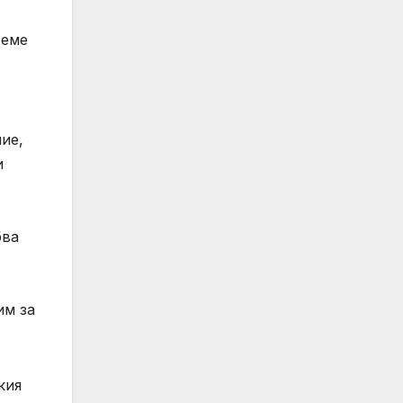
реме
ие,
и
бва
им за
кия