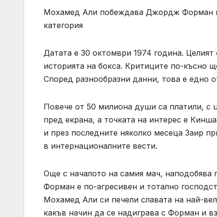
Мохамед Али побеждава Джордж Форман и
категория
Датата е 30 октомври 1974 година. Целият 
историята на бокса. Критиците по-късно ще
Според разнообразни данни, това е едно о
Повече от 50 милиона души са платили, с ц
пред екрана, а точката на интерес е Кинша
и през последните няколко месеца Заир пр
в интернационалните вести.
Още с началото на самия мач, наподобява 
Форман е по-агресивен и тотално господст
Мохамед Али си печели славата на най-вели
какъв начин да се надиграва с Форман и в