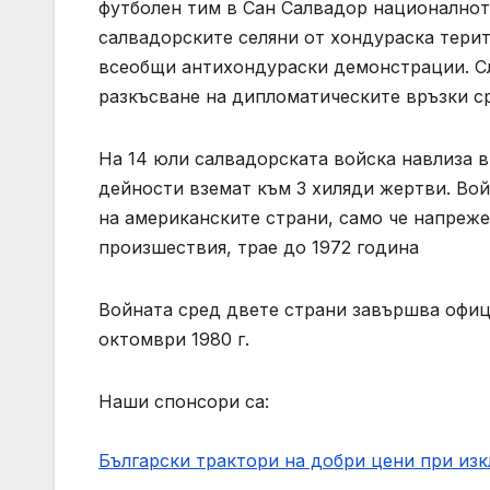
футболен тим в Сан Салвадор националнот
салвадорските селяни от хондураска терит
всеобщи антихондураски демонстрации. С
разкъсване на дипломатическите връзки ср
На 14 юли салвадорската войска навлиза в
дейности вземат към 3 хиляди жертви. Вой
на американските страни, само че напреже
произшествия, трае до 1972 година
Войната сред двете страни завършва офиц
октомври 1980 г.
Наши спонсори са:
Български трактори на добри цени при из