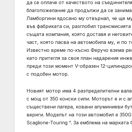
да се оплаче от качеството на съединителя 
благопожелание да продължи да се занимав
Ламборгини ядосано му отвърнал, че ще му
във фабриката си, разглобил трансмисията н
същата компания, която доставя и неговит
част, която пасва на автомобила му, и по 
Известно време по-късно Феручо взема ре
като притегля за своя план надарения инжен
преди този момент V-образен 12-цилиндров
с подобен мотор.
Новият мотор има 4 разпределителни вала –
с мощ от 350 конски сили. Моторът е и с 
съществени лагера, ковани алуминиеви бут
вериги. Моделът на този автомобил е 350G
Scaglione-Touring “. За емблема на маркат