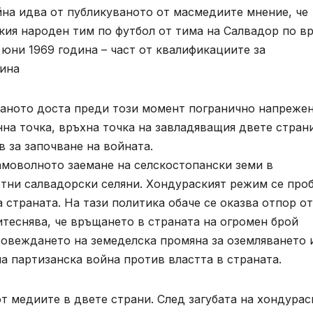
йна идва от публикуваното от масмедиите мнение, че
ския народен тим по футбол от тима на Салвадор по в
 юни 1969 година – част от квалификациите за
дина
ваното доста преди този момент погранично напрежен
нна точка, връхна точка на завладяващия двете стран
 за започване на войната.
амоволното заемане на селскостопански земи в
отни салвадорски селяни. Хондураският режим се про
 страната. На тази политика обаче се оказва отпор от
итеснява, че връщането в страната на огромен брой
ровеждането на земеделска промяна за оземляването 
а партизанска война против властта в страната.
 медиите в двете страни. След загубата на хондурас