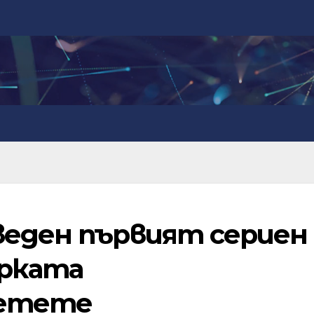
веден първият сериен
рката
четете