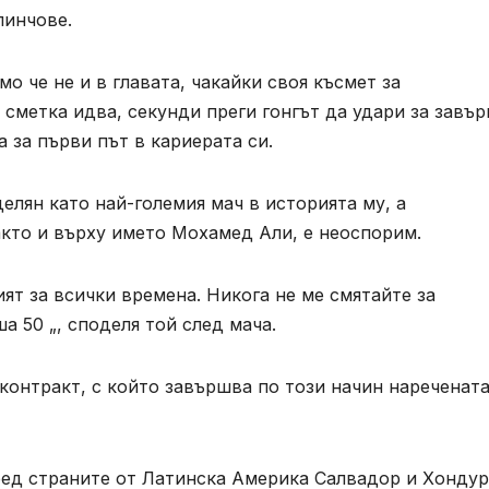
линчове.
мо че не и в главата, чакайки своя късмет за
 сметка идва, секунди преги гонгът да удари за завъ
 за първи път в кариерата си.
елян като най-големия мач в историята му, а
акто и върху името Мохамед Али, е неоспорим.
ият за всички времена. Никога не ме смятайте за
 50 „, споделя той след мача.
контракт, с който завършва по този начин нареченат
ред страните от Латинска Америка Салвадор и Хондур