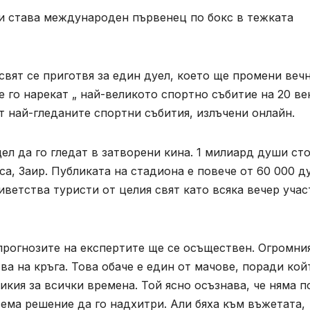
 става международен първенец по бокс в тежката
свят се приготвя за един дуел, което ще промени веч
 го нарекат „ най-великото спортно събитие на 20 век
т най-гледаните спортни събития, излъчени онлайн.
ел да го гледат в затворени кина. 1 милиард души ст
са, Заир. Публиката на стадиона е повече от 60 000 
иветства туристи от целия свят като всяка вечер учас
прогнозите на експертите ще се осъществен. Огромни
ва на кръга. Това обаче е един от мачове, поради кой
кия за всички времена. Той ясно осъзнава, че няма п
зема решение да го надхитри. Али бяха към въжетата,