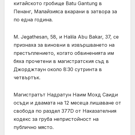
китайското гробище Batu Gantung в
Пенанг, Малайзияса вкарани в затвора за
по една година.
M. Jegathesan, 58, и Halila Abu Bakar, 37, се
признаха за виновни в извършването на
престъплението, когато обвиненията им
бяха прочетени в магистратския съд в
Джорджтаун около 8:30 сутринта в
четвъртък.
Магистратът Надратун Наим Мохд Саиди
осъди и двамата на 12 месеца лишаване от
свобода по раздел 377D от Наказателния
кодекс за груба непристойност на
публично място.