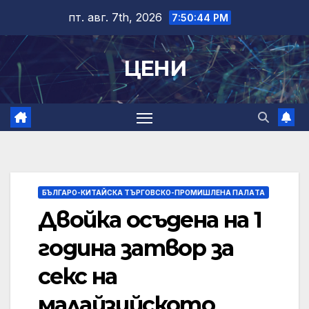
Skip
пт. авг. 7th, 2026
7:50:45 PM
to
content
ЦЕНИ
БЪЛГАРО-КИТАЙСКА ТЪРГОВСКО-ПРОМИШЛЕНА ПАЛAТА
Двойка осъдена на 1
година затвор за
секс на
малайзийското