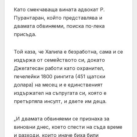
Като смекчаваща вината адвокат Р.
Пурантаран, който представлява и
двамата обвиняеми, поиска по-лека
присъда.
Той каза, че Халила е безработна, сама и се
издържа от семейството си, докато
Джегатесан работи като охранител,
печелейки 1800 рингита (451 щатски
долара) на месец и е единственият
издържател на съпругата си, която е
претърпяла инсулт, и двете им деца.
„И двамата обвиняеми се признаха за
виновни днес, което спести на съда време
и разходи, които иначе биха били