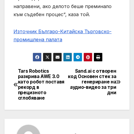
направени, ако делото беше преминало
към съдебен процес“, каза той.
Източник Българо-Китайска Търговско-
промишлена палaта
Tars Robotics
Sand.ai с отворен
Навигация
разкрива AWE 3.0
код Основен стек за
като робот поставя
генериране на
рекорд в
аудио-видео за три
прецизното
дни
сглобяване