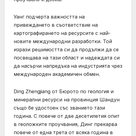
Уанг подчерта важността на
привеждането в съответствие на
картографирането на ресурсите с най-
новите международни разработки. Той
изрази решимостта си да продължи да се
посвещава на тази област и надеждата си
да насърчи напредъка на индустрията чрез
международен академичен обмен.
Ding Zhengjiang от Бюрото по геология и
минерални ресурси на провинция Шандун
също бе удостоен със званието тази
година. С повече от две десетилетия опит
в геоложките проучвания, Динг прекарва
повече от една трета от всяка година в