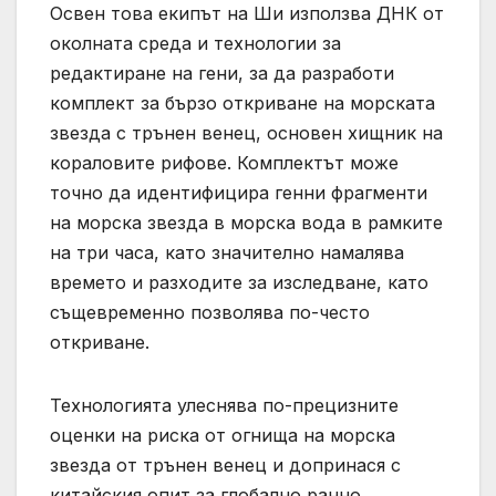
Освен това екипът на Ши използва ДНК от
околната среда и технологии за
редактиране на гени, за да разработи
комплект за бързо откриване на морската
звезда с трънен венец, основен хищник на
кораловите рифове. Комплектът може
точно да идентифицира генни фрагменти
на морска звезда в морска вода в рамките
на три часа, като значително намалява
времето и разходите за изследване, като
същевременно позволява по-често
откриване.
Технологията улеснява по-прецизните
оценки на риска от огнища на морска
звезда от трънен венец и допринася с
китайския опит за глобално ранно