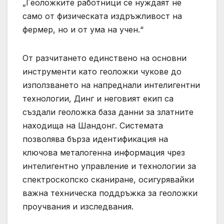
„Геоложките работници се нуждаят не
само от физическата издръжливост на
фермер, но и от ума на учен.“
От разчитането единствено на основни
инструменти като геоложки чукове до
използването на напреднали интелигентни
технологии, Динг и неговият екип са
създали геоложка база данни за златните
находища на Шандонг. Системата
позволява бърза идентификация на
ключова металогенна информация чрез
интелигентно управление и технологии за
спектроскопско сканиране, осигурявайки
важна техническа поддръжка за геоложки
проучвания и изследвания.