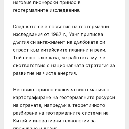
неговия пионерски принос в
геотермалните изследвания.
След като се е посветил на геотермални
изследвания от 1987 г., Уанг приписва
дългия си ангажимент на дълбоката си
страст към китайските планини и реки.
Той също така каза, че работата му е в
съответствие с националната стратегия за
развитие на чиста енергия.
Неговият принос включва систематично
картографиране на геотермалните ресурси
на страната, напредък в теоретичното
разбиране на геотермалните системи на
Китай и иновативни технологии за
проучване и добив.