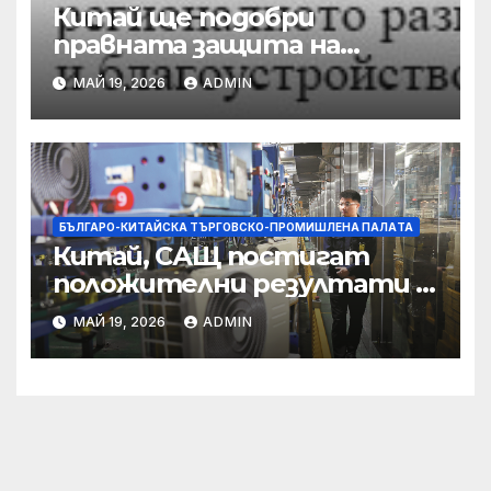
Китай ще подобри
правната защита на
предприятията, ще се
МАЙ 19, 2026
ADMIN
съсредоточи върху
борбата с
корпоративната
престъпност
БЪЛГАРО-КИТАЙСКА ТЪРГОВСКО-ПРОМИШЛЕНА ПАЛAТА
Китай, САЩ постигат
положителни резултати в
икономическите и
МАЙ 19, 2026
ADMIN
търговски консултации:
министерство