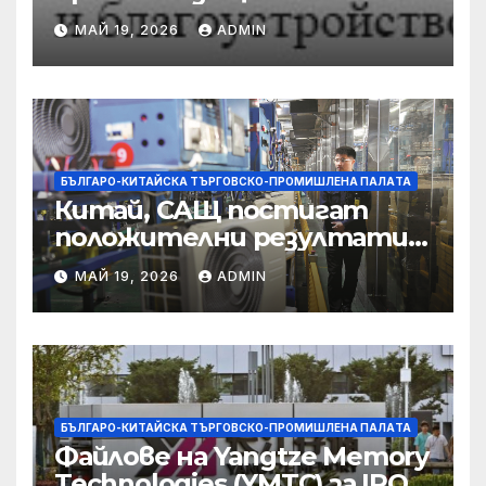
предприятията, ще се
МАЙ 19, 2026
ADMIN
съсредоточи върху
борбата с
корпоративната
престъпност
БЪЛГАРО-КИТАЙСКА ТЪРГОВСКО-ПРОМИШЛЕНА ПАЛAТА
Китай, САЩ постигат
положителни резултати в
икономическите и
МАЙ 19, 2026
ADMIN
търговски консултации:
министерство
БЪЛГАРО-КИТАЙСКА ТЪРГОВСКО-ПРОМИШЛЕНА ПАЛAТА
Файлове на Yangtze Memory
Technologies (YMTC) за IPO