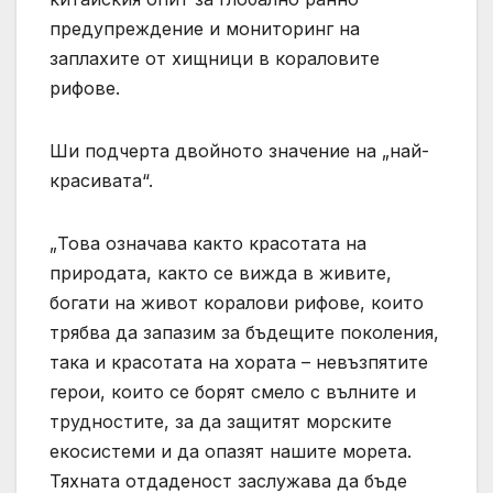
предупреждение и мониторинг на
заплахите от хищници в кораловите
рифове.
Ши подчерта двойното значение на „най-
красивата“.
„Това означава както красотата на
природата, както се вижда в живите,
богати на живот коралови рифове, които
трябва да запазим за бъдещите поколения,
така и красотата на хората – невъзпятите
герои, които се борят смело с вълните и
трудностите, за да защитят морските
екосистеми и да опазят нашите морета.
Тяхната отдаденост заслужава да бъде