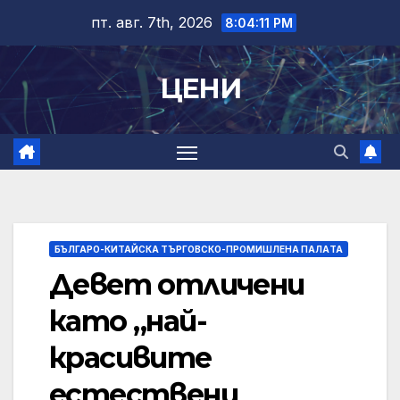
Skip
пт. авг. 7th, 2026
8:04:12 PM
to
content
ЦЕНИ
БЪЛГАРО-КИТАЙСКА ТЪРГОВСКО-ПРОМИШЛЕНА ПАЛAТА
Девет отличени
като „най-
красивите
естествени