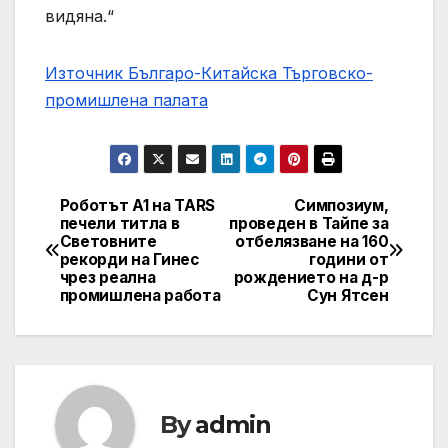
видяна.“
Източник Българо-Китайска Търговско-
промишлена палaта
Роботът A1 на TARS
Симпозиум,
Навигация
печели титла в
проведен в Тайпе за
Световните
отбелязване на 160
рекорди на Гинес
години от
чрез реална
рождението на д-р
промишлена работа
Сун Ятсен
By
admin