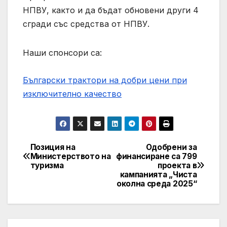
НПВУ, както и да бъдат обновени други 4
сгради със средства от НПВУ.
Наши спонсори са:
Български трактори на добри цени при
изключително качество
Позиция на
Одобрени за
Навигация
Министерството на
финансиране са 799
туризма
проекта в
кампанията „Чиста
околна среда 2025“