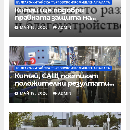
БЪЛГАРО-КИТАЙСКА ТЪРГОВСКО-ПРОМИШЛЕНА ПАЛAТА
Китай ще подобри
правната защита на
предприятията, ще се
МАЙ 19, 2026
ADMIN
съсредоточи върху
борбата с
корпоративната
престъпност
БЪЛГАРО-КИТАЙСКА ТЪРГОВСКО-ПРОМИШЛЕНА ПАЛAТА
Китай, САЩ постигат
положителни резултати в
икономическите и
МАЙ 19, 2026
ADMIN
търговски консултации:
министерство