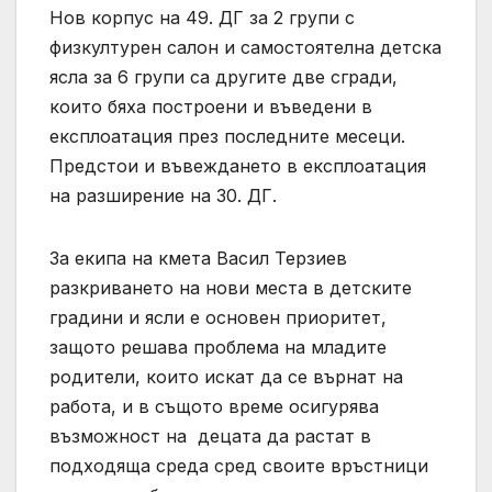
Нов корпус на 49. ДГ за 2 групи с
физкултурен салон и самостоятелна детска
ясла за 6 групи са другите две сгради,
които бяха построени и въведени в
експлоатация през последните месеци.
Предстои и въвеждането в експлоатация
на разширение на 30. ДГ.
За екипа на кмета Васил Терзиев
разкриването на нови места в детските
градини и ясли е основен приоритет,
защото решава проблема на младите
родители, които искат да се върнат на
работа, и в същото време осигурява
възможност на децата да растат в
подходяща среда сред своите връстници