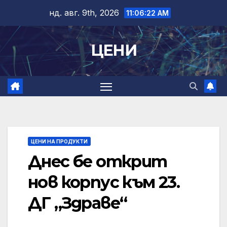
Skip
нд. авг. 9th, 2026
11:06:22 AM
to
content
ЦЕНИ
ЦЕНИ НА ПРОДУКТИ
Днес бе открит
нов корпус към 23.
ДГ „Здраве“