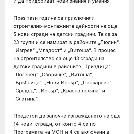
и да придобиват нови знания и умения.
През тази година са приключили
строително-монтажните дейности на още
5 нови сгради на детски градини. Те са за
23 групи и се намират в районите „Люлин“,
„Изгрев“ „Младост“ и „Витоша“. В процес
на строителство са още 13 сгради на
детски градини в районите „Триадица“,
„Лозенец“ „Оборище“, „Витоша“,
„Връбница“, „Нови Искър“, „Панчарево“
„Средец“, „Искър“, „Красна поляна“ и
„Слатина“.
Предстои да започне изграждането на още
14 нови сгради, от които 4 са по
Програмата на МОН и 4 са включени в