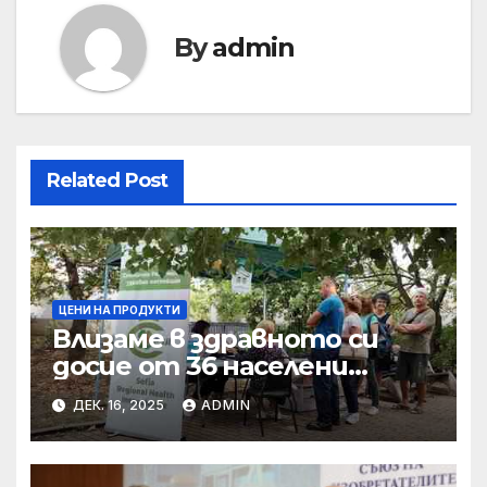
By
admin
Related Post
ЦЕНИ НА ПРОДУКТИ
Влизаме в здравното си
досие от 36 населени
места • МЗ
ДЕК. 16, 2025
ADMIN