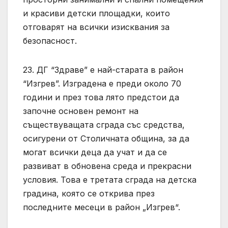
и красиви детски площадки, които
отговарят на всички изисквания за
безопасност.
23. ДГ “Здраве” е най-старата в район
“Изгрев”. Изградена е преди около 70
години и през това лято предстои да
започне основен ремонт на
съществуващата сграда със средства,
осигурени от Столичната община, за да
могат всички деца да учат и да се
развиват в обновена среда и прекрасни
условия. Това е третата сграда на детска
градина, която се открива през
последните месеци в район „Изгрев“.