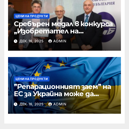
ЦЕНИ НА ПРОДУКТИ
Сребърен медал в конкурса
„Изобретател на
годината“ за учени от БАН
ДЕК. 16, 2025
ADMIN
ЦЕНИ НА ПРОДУКТИ
”Репарационният заем” на
ЕС за Украйна може да
достигне 130 милиарда
ДЕК. 16, 2025
ADMIN
евро