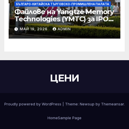
БЪЛГАРО-КИТАЙСКА ТЪРГОВСКО-ПРОМИШЛЕНА ПАЛAТА
Файлове на Yangtze Memory
Technologies (YMTC) за IPO
на STAR Market
МАЙ 19, 2026
ADMIN
ЦЕНИ
Proudly powered by WordPress
|
Theme:
Newsup
by
Themeansar
.
Home
Sample Page