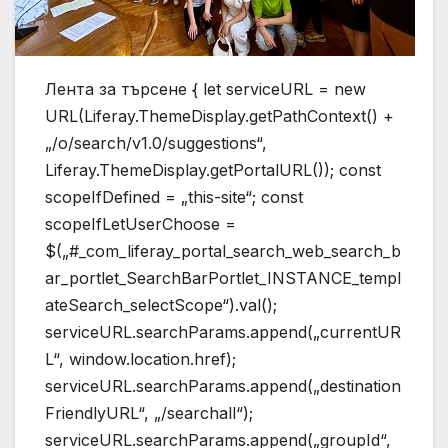
Лента за търсене { let serviceURL = new
URL(Liferay.ThemeDisplay.getPathContext() +
„/o/search/v1.0/suggestions“,
Liferay.ThemeDisplay.getPortalURL()); const
scopeIfDefined = „this-site“; const
scopeIfLetUserChoose =
$(„#_com_liferay_portal_search_web_search_b
ar_portlet_SearchBarPortlet_INSTANCE_templ
ateSearch_selectScope“).val();
serviceURL.searchParams.append(„currentUR
L“, window.location.href);
serviceURL.searchParams.append(„destination
FriendlyURL“, „/searchall“);
serviceURL.searchParams.append(„groupId“,