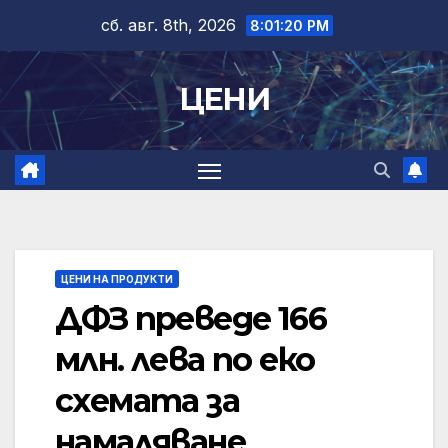
Skip
сб. авг. 8th, 2026
8:01:21 PM
to
content
ЦЕНИ
ЦЕНИ НА ПРОДУКТИ
ДФЗ преведе 166
млн. лeва по еко
схемата за
намаляване