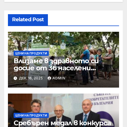
Related Post
ЦЕНИ НА ПРОДУКТИ
Влизаме в здравното си
досие от 36 населени
места • МЗ
ДЕК. 16, 2025
ADMIN
ЦЕНИ НА ПРОДУКТИ
Сребърен медал в конкурса