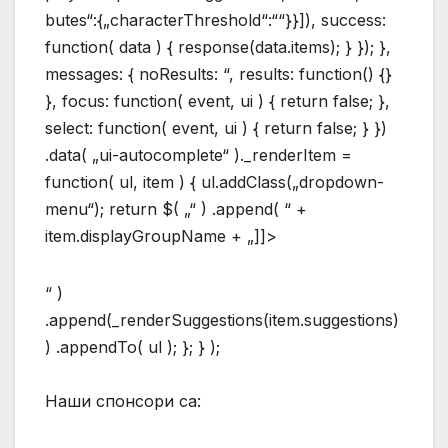
butes“:{„characterThreshold“:““}}]), success:
function( data ) { response(data.items); } }); },
messages: { noResults: “, results: function() {}
}, focus: function( event, ui ) { return false; },
select: function( event, ui ) { return false; } })
.data( „ui-autocomplete“ )._renderItem =
function( ul, item ) { ul.addClass(„dropdown-
menu“); return $( „“ ) .append( “ +
item.displayGroupName + „]]>
“ )
.append(_renderSuggestions(item.suggestions)
) .appendTo( ul ); }; } );
Наши спонсори са: