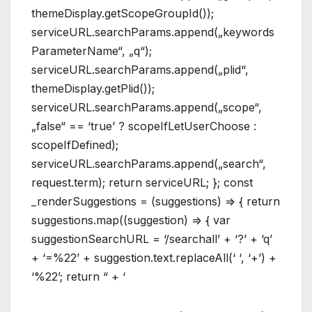
themeDisplay.getScopeGroupId());
serviceURL.searchParams.append(„keywords
ParameterName“, „q“);
serviceURL.searchParams.append(„plid“,
themeDisplay.getPlid());
serviceURL.searchParams.append(„scope“,
„false“ == ‘true’ ? scopeIfLetUserChoose :
scopeIfDefined);
serviceURL.searchParams.append(„search“,
request.term); return serviceURL; }; const
_renderSuggestions = (suggestions) => { return
suggestions.map((suggestion) => { var
suggestionSearchURL = ‘/searchall’ + ‘?’ + ‘q’
+ ‘=%22’ + suggestion.text.replaceAll(‘ ‘, ‘+’) +
‘%22’; return “ + ‘