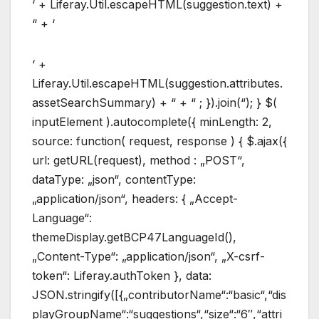
‘ + Liferay.Util.escapeHTML(suggestion.text) +
“ + ‘
‘ +
Liferay.Util.escapeHTML(suggestion.attributes.
assetSearchSummary) + “ + “ ; }).join(“); } $(
inputElement ).autocomplete({ minLength: 2,
source: function( request, response ) { $.ajax({
url: getURL(request), method : „POST“,
dataType: „json“, contentType:
„application/json“, headers: { „Accept-
Language“:
themeDisplay.getBCP47LanguageId(),
„Content-Type“: „application/json“, „X-csrf-
token“: Liferay.authToken }, data:
JSON.stringify([{„contributorName“:“basic“,“dis
playGroupName“:“suggestions“,“size“:“6″,“attri