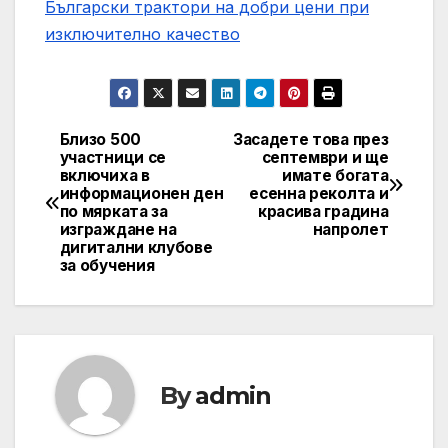
Български трактори на добри цени при
изключително качество
Близо 500
Засадете това през
Навигация
участници се
септември и ще
включиха в
имате богата
информационен ден
есенна реколта и
по мярката за
красива градина
изграждане на
напролет
дигитални клубове
за обучения
By
admin