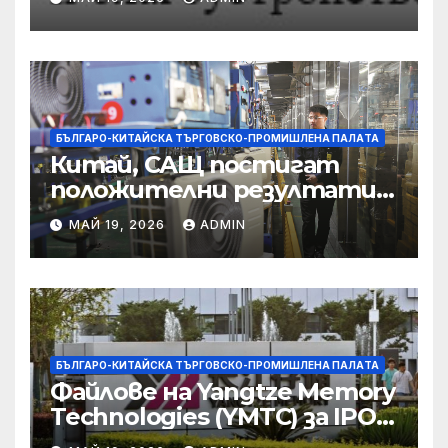
съсредоточи върху
борбата с
корпоративната
престъпност
БЪЛГАРО-КИТАЙСКА ТЪРГОВСКО-ПРОМИШЛЕНА ПАЛAТА
Китай, САЩ постигат
положителни резултати в
икономическите и
МАЙ 19, 2026
ADMIN
търговски консултации:
министерство
БЪЛГАРО-КИТАЙСКА ТЪРГОВСКО-ПРОМИШЛЕНА ПАЛAТА
Файлове на Yangtze Memory
Technologies (YMTC) за IPO
на STAR Market