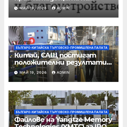
предприятията, ще се
МАЙ 19, 2026
ADMIN
съсредоточи върху
борбата с
корпоративната
престъпност
БЪЛГАРО-КИТАЙСКА ТЪРГОВСКО-ПРОМИШЛЕНА ПАЛAТА
Китай, САЩ постигат
положителни резултати в
икономическите и
МАЙ 19, 2026
ADMIN
търговски консултации:
министерство
БЪЛГАРО-КИТАЙСКА ТЪРГОВСКО-ПРОМИШЛЕНА ПАЛAТА
Файлове на Yangtze Memory
Technologies (YMTC) за IPO