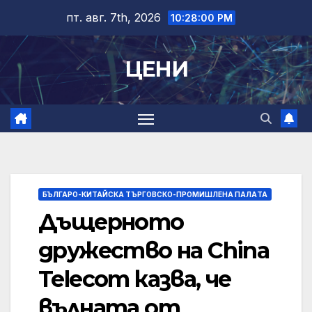
Skip
пт. авг. 7th, 2026
10:28:01 PM
to
content
ЦЕНИ
БЪЛГАРО-КИТАЙСКА ТЪРГОВСКО-ПРОМИШЛЕНА ПАЛAТА
Дъщерното
дружество на China
Telecom казва, че
вълната от