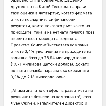
базирано China Comservice, дъщерно
дружество на Китай Телеком, направи
тази оценка в четвъртък, когато фирмата
отчете последните си финансови
резултати, които показаха ръст както на
приходите, така и на нетната печалба през
първите шест месеца на годината.
Проектът ХонконгЛистнатата компания
отчете 3,4% увеличение на приходите на
годишна база до 76,94 милиарда юана
(10,71 милиарда щатски долара), докато
нетната печалба нарасна със скромните
0,2% до 2,13 милиарда юана.
„AI има значителен ефект в развитието на
различните бизнеси на компанията“, каза
Луан Сяоуей, изпълнителен директор и