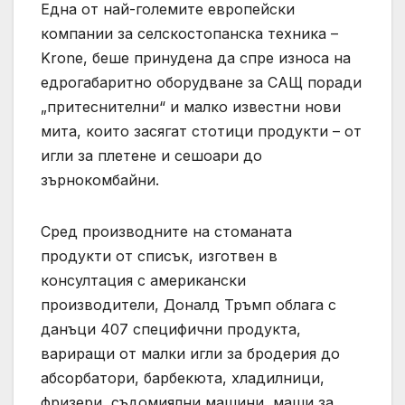
Една от най-големите европейски
компании за селскостопанска техника –
Krone, беше принудена да спре износа на
едрогабаритно оборудване за САЩ поради
„притеснителни“ и малко известни нови
мита, които засягат стотици продукти – от
игли за плетене и сешоари до
зърнокомбайни.
Сред производните на стоманата
продукти от списък, изготвен в
консултация с американски
производители, Доналд Тръмп облага с
данъци 407 специфични продукта,
вариращи от малки игли за бродерия до
абсорбатори, барбекюта, хладилници,
фризери, съдомиялни машини, маши за