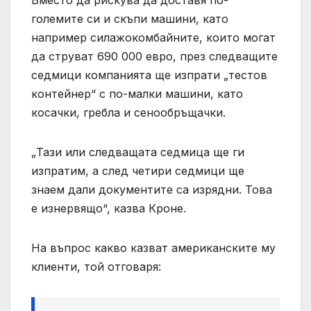
Вместо да рискува да доставя по-
големите си и скъпи машини, като
например силажокомбайните, които могат
да струват 690 000 евро, през следващите
седмици компанията ще изпрати „тестов
контейнер“ с по-малки машини, като
косачки, гребла и сенообръщачки.
„Тази или следващата седмица ще ги
изпратим, а след четири седмици ще
знаем дали документите са изрядни. Това
е изнервящо“, казва Кроне.
На въпрос какво казват американските му
клиенти, той отговаря: