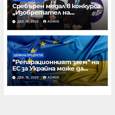
Сребърен медал в конкурса
„Изобретател на
годината“ за учени от БАН
ДЕК. 16, 2025
ADMIN
ЦЕНИ НА ПРОДУКТИ
”Репарационният заем” на
ЕС за Украйна може да
достигне 130 милиарда
ДЕК. 16, 2025
ADMIN
евро