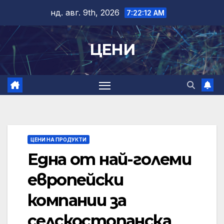
Skip
нд. авг. 9th, 2026
7:22:12 AM
to
content
ЦЕНИ
ЦЕНИ НА ПРОДУКТИ
Една от най-големи
европейски
компании за
селскостопанска