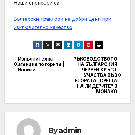
Наши спонсори са:
Български трактори на добри цени при
изключително качество
Изпълнителна
РЪКОВОДСТВОТО
Навигация
агенция по горите |
НА БЪЛГАРСКИЯ
Новини
ЧЕРВЕН КРЪСТ
УЧАСТВА ВЪВ
ВТОРАТА „СРЕЩА
НА ЛИДЕРИТЕ“ В
МОНАКО
By
admin