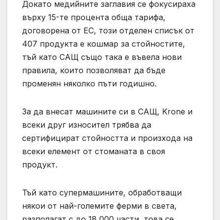
Докато медийните заглавия се фокусираха
върху 15-те процента обща тарифа,
договорена от ЕС, този отделен списък от
407 продукта е кошмар за стойностите,
тъй като САЩ също така е въвела нови
правила, които позволяват да бъде
променян няколко пъти годишно.
За да внесат машините си в САЩ, Krone и
всеки друг износител трябва да
сертифицират стойността и произхода на
всеки елемент от стоманата в своя
продукт.
Тъй като супермашините, обработващи
някои от най-големите ферми в света,
разполагат с до 18 000 части, това се