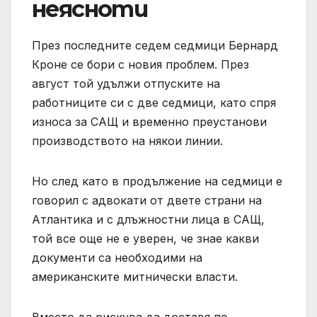
неясноти
През последните седем седмици Бернард
Кроне се бори с новия проблем. През
август той удължи отпуските на
работниците си с две седмици, като спря
износа за САЩ и временно преустанови
производството на някои линии.
Но след като в продължение на седмици е
говорил с адвокати от двете страни на
Атлантика и с длъжностни лица в САЩ,
той все още не е уверен, че знае какви
документи са необходими на
американските митнически власти.