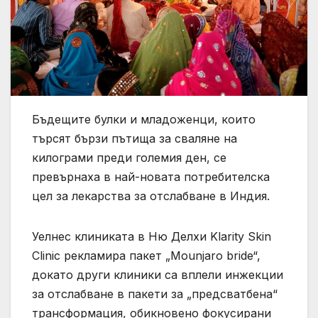
Бъдещите булки и младоженци, които
търсят ⁠бързи пътища за сваляне на
килограми преди големия ден, се
превърнаха в най-новата потребителска
цел ⁠за лекарства за отслабване в Индия.
Уелнес клиниката в Ню Делхи Klarity Skin
Clinic рекламира пакет „Mounjaro bride“,
докато други клиники са вплели инжекции
за отслабване в пакети за „предсватбена“
трансформация, обикновено фокусирани