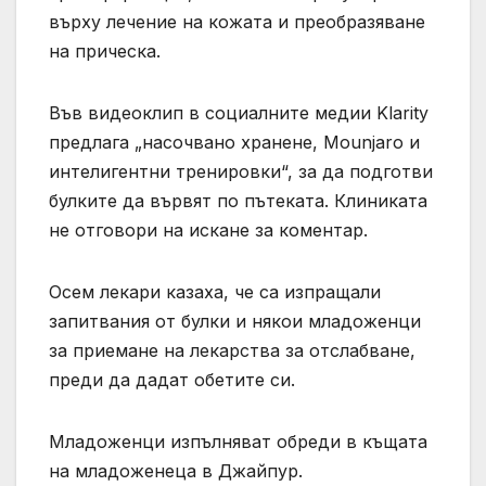
върху лечение на кожата и преобразяване
на прическа.
Във видеоклип в социалните медии Klarity
предлага „насочвано хранене, Mounjaro и
интелигентни тренировки“, за да подготви
булките да вървят по пътеката. Клиниката
не отговори на искане за коментар.
Осем лекари казаха, че са изпращали
запитвания от булки и някои младоженци
за приемане на лекарства за отслабване,
преди да дадат обетите си.
Младоженци изпълняват обреди в къщата
на младоженеца в Джайпур.