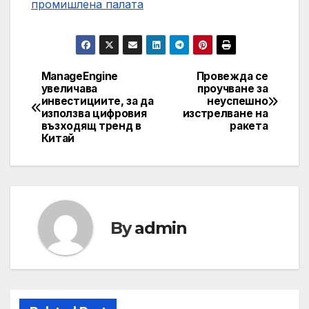
промишлена палaта
ManageEngine
Провежда се
Навигация
увеличава
проучване за
инвестициите, за да
неуспешно
използва цифровия
изстрелване на
възходящ тренд в
ракета
Китай
By
admin