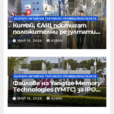
престъпност
БЪЛГАРО-КИТАЙСКА ТЪРГОВСКО-ПРОМИШЛЕНА ПАЛAТА
Китай, САЩ постигат
положителни резултати в
икономическите и
МАЙ 19, 2026
ADMIN
търговски консултации:
министерство
БЪЛГАРО-КИТАЙСКА ТЪРГОВСКО-ПРОМИШЛЕНА ПАЛAТА
Файлове на Yangtze Memory
Technologies (YMTC) за IPO
на STAR Market
МАЙ 19, 2026
ADMIN