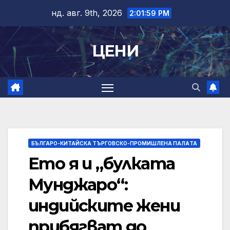
Skip
нд. авг. 9th, 2026
2:01:59 PM
to
content
ЦЕНИ
БЪЛГАРО-КИТАЙСКА ТЪРГОВСКО-ПРОМИШЛЕНА ПАЛAТА
Ето я и „булката
Мунджаро“:
индийските жени
прибягват до