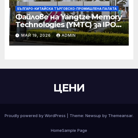
БЪЛГАРО-КИТАЙСКА ТЪРГОВСКО-ПРОМИШЛЕНА ПАЛAТА
Файлове на Yangtze Memory
Technologies (YMTC) за IPO
на STAR Market
МАЙ 19, 2026
ADMIN
ЦЕНИ
Proudly powered by WordPress
|
Theme:
Newsup
by
Themeansar
.
Home
Sample Page