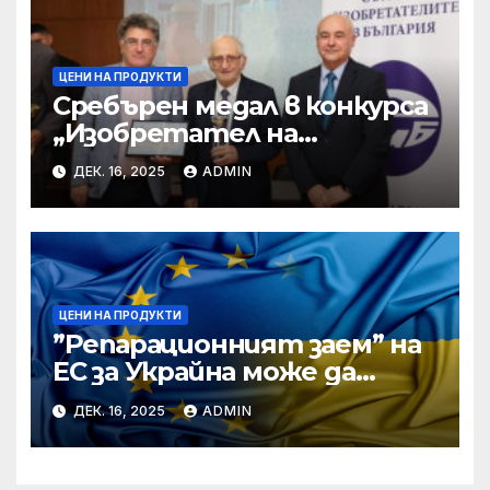
ЦЕНИ НА ПРОДУКТИ
Сребърен медал в конкурса
„Изобретател на
годината“ за учени от БАН
ДЕК. 16, 2025
ADMIN
ЦЕНИ НА ПРОДУКТИ
”Репарационният заем” на
ЕС за Украйна може да
достигне 130 милиарда
ДЕК. 16, 2025
ADMIN
евро