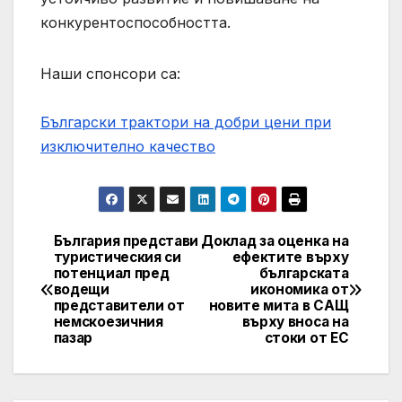
конкурентоспособността.
Наши спонсори са:
Български трактори на добри цени при
изключително качество
България представи
Доклад за оценка на
Навигация
туристическия си
ефектите върху
потенциал пред
българската
водещи
икономика от
представители от
новите мита в САЩ
немскоезичния
върху вноса на
пазар
стоки от ЕС