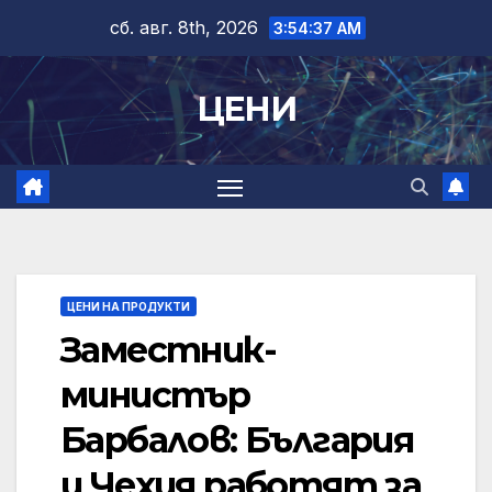
Skip
сб. авг. 8th, 2026
3:54:37 AM
to
content
ЦЕНИ
ЦЕНИ НА ПРОДУКТИ
Заместник-
министър
Барбалов: България
и Чехия работят за