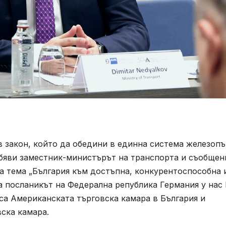
в закон, който да обедини в единна система железоп
обяви заместник-министърът на транспорта и съобщен
а тема „България към достъпна, конкурентоспособна 
а посланикът на Федерална република Германия у нас 
са Американската търговска камара в България и
вска камара.