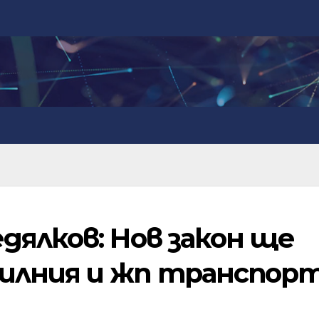
дялков: Нов закон ще
илния и жп транспор