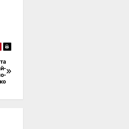
та
ай-
по-
ко