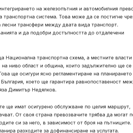
интегрирането на железопътния и автомобилния прево
 транспортна система. Това може да се постигне чре
а лесни трансфери между двата вида транспорт.
ванията и да подобри достъпността до отдалечени
ща Национална транспортна схема, а местните власти
 на ниво област и община, които задължително ще се
Това ще осигури ясно регламентиране на планирането
 България, което ще гарантира равнопоставеност ме
ляза Димитър Недялков.
те ще имат осигурено обслужване по целия маршрут,
ачват. От своя страна превозвачите трябва да могат п
дите си за него, в зависимост от броя на пътниците.
ланира разходите за дофинансиране на услугата.