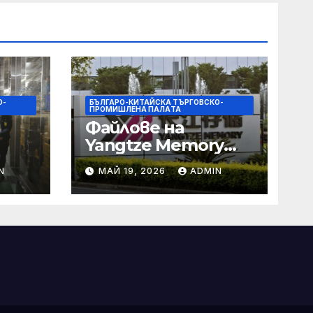
О-
БЪЛГАРО-КИТАЙСКА ТЪРГОВСКО-
ПРОМИШЛЕНА ПАЛAТА
Файлове на
Yangtze Memory
Technologies
N
МАЙ 19, 2026
ADMIN
(YMTC) за IPO на
те и
STAR Market
о