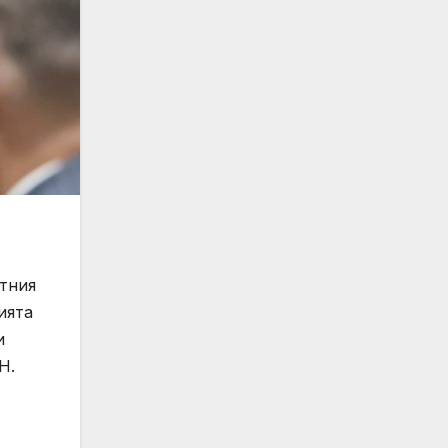
ътния
ията
и
Н.