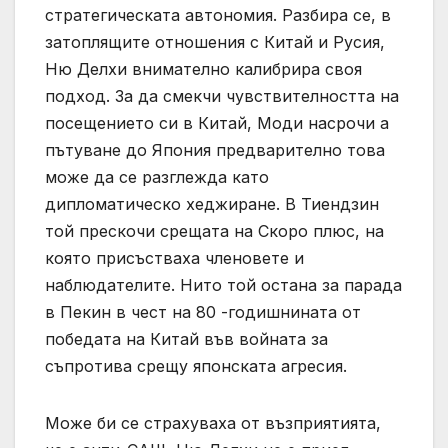
стратегическата автономия. Разбира се, в
затоплящите отношения с Китай и Русия,
Ню Делхи внимателно калибрира своя
подход. За да смекчи чувствителността на
посещението си в Китай, Моди насрочи а
пътуване до Япония предварително това
може да се разглежда като
дипломатическо хеджиране. В Тиендзин
той прескочи срещата на Скоро плюс, на
която присъстваха членовете и
наблюдателите. Нито той остана за парада
в Пекин в чест на 80 -годишнината от
победата на Китай във войната за
съпротива срещу японската агресия.
Може би се страхуваха от възприятията,