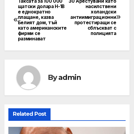
Таксата за 100 000
30 Арестувани като
Навигация
щатски долара H-1B
насилствени
е еднократно
холандски
плащане, казва
антиимиграционни
Белият дом, тъй
протестиращи се
като американските
сблъскват с
фирми се
полицията
разминават
By
admin
Related Post