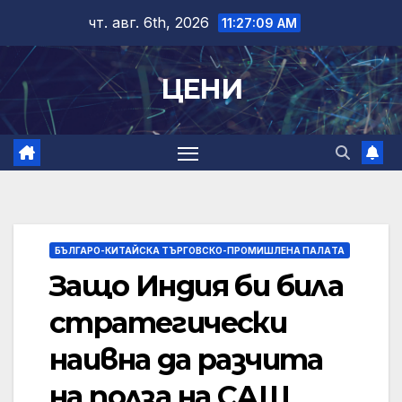
Skip
чт. авг. 6th, 2026
11:27:10 AM
to
content
ЦЕНИ
БЪЛГАРО-КИТАЙСКА ТЪРГОВСКО-ПРОМИШЛЕНА ПАЛAТА
Защо Индия би била
стратегически
наивна да разчита
на полза на САЩ