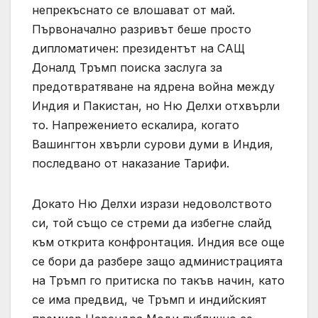
непрекъснато се влошават от май.
Първоначално разривът беше просто
дипломатичен: президентът на САЩ
Доналд Тръмп поиска заслуга за
предотвратяване на ядрена война между
Индия и Пакистан, но Ню Делхи отхвърли
то. Напрежението ескалира, когато
Вашингтон хвърли сурови думи в Индия,
последвано от наказание Тарифи.
Докато Ню Делхи изрази недоволството
си, той също се стреми да избегне слайд
към открита конфронтация. Индия все още
се бори да разбере защо администрацията
на Тръмп го притиска по такъв начин, като
се има предвид, че Тръмп и индийският