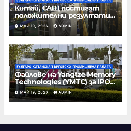
БЪЛГАРО-КИТАЙСКА ТЪРГОВСКО-ПРОМИШЛЕНА ПАЛAТА
Китай, САЩ постигат
положителни резултати в
икономическите и
МАЙ 19, 2026
ADMIN
търговски консултации:
министерство
БЪЛГАРО-КИТАЙСКА ТЪРГОВСКО-ПРОМИШЛЕНА ПАЛAТА
Файлове на Yangtze Memory
Technologies (YMTC) за IPO
на STAR Market
МАЙ 19, 2026
ADMIN