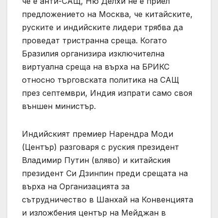
че е анти-САЩ, Ню Делхи не е приел
предложението на Москва, че китайските,
руските и индийските лидери трябва да
проведат тристранна среща. Когато
Бразилия организира изключителна
виртуална среща на върха на БРИКС
относно търговската политика на САЩ
през септември, Индия изпрати само своя
външен министър.
Индийският премиер Нарендра Моди
(Център) разговаря с руския президент
Владимир Путин (вляво) и китайския
президент Си Дзинпин преди срещата на
върха на Организацията за
сътрудничество в Шанхай на Конвенцията
и изложбения център на Мейджан в