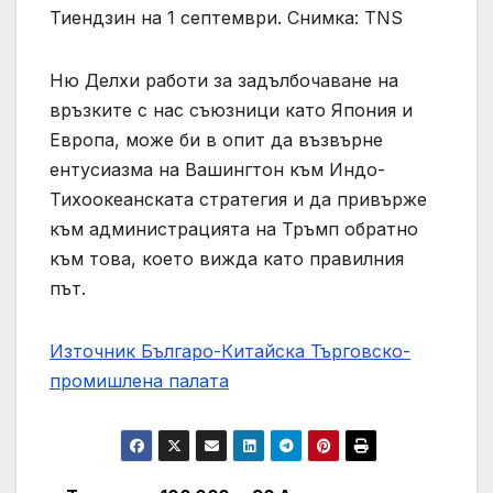
Тиендзин на 1 септември. Снимка: TNS
Ню Делхи работи за задълбочаване на
връзките с нас съюзници като Япония и
Европа, може би в опит да възвърне
ентусиазма на Вашингтон към Индо-
Тихоокеанската стратегия и да привърже
към администрацията на Тръмп обратно
към това, което вижда като правилния
път.
Източник Българо-Китайска Търговско-
промишлена палaта