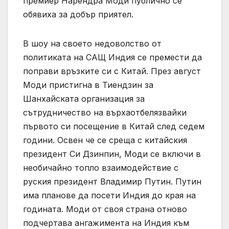
премиер Нарендра Моди публично се
обявиха за добър приятел.
В шоу на своето недоволство от
политиката на САЩ Индия се премести да
поправи връзките си с Китай. През август
Моди пристигна в Тиендзин за
Шанхайската организация за
сътрудничество на върхаотбелязвайки
първото си посещение в Китай след седем
години. Освен че се среща с китайския
президент Си Дзинпин, Моди се включи в
необичайно топло взаимодействие с
руския президент Владимир Путин. Путин
има планове да посети Индия до края на
годината. Моди от своя страна отново
подчертава ангажимента на Индия към