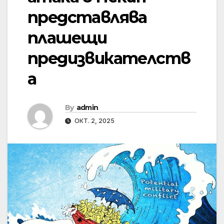
представлява
плашещи
предизвикателств
а
By
admin
ОКТ. 2, 2025