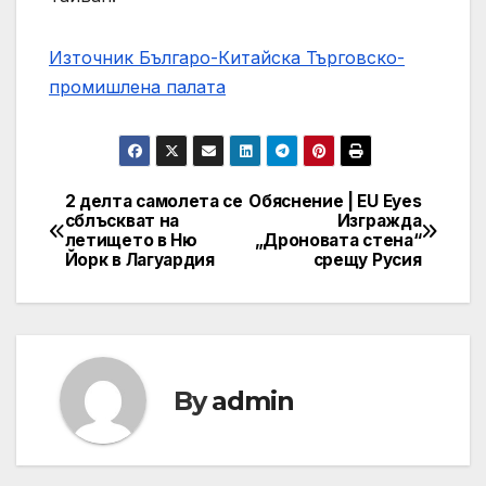
Източник Българо-Китайска Търговско-
промишлена палaта
2 делта самолета се
Обяснение | EU Eyes
Навигация
сблъскват на
Изгражда
летището в Ню
„Дроновата стена“
Йорк в Лагуардия
срещу Русия
By
admin