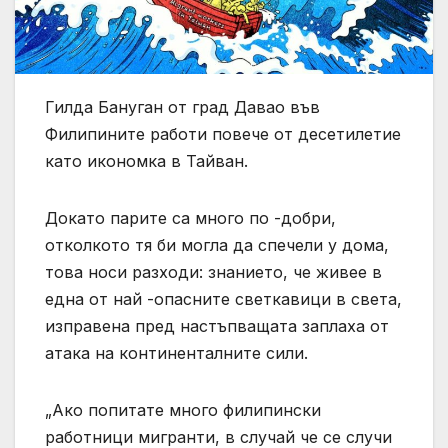
Гилда Бануган от град Давао във
Филипините работи повече от десетилетие
като икономка в Тайван.
Докато парите са много по -добри,
отколкото тя би могла да спечели у дома,
това носи разходи: знанието, че живее в
една от най -опасните светкавици в света,
изправена пред настъпващата заплаха от
атака на континенталните сили.
„Ако попитате много филипински
работници мигранти, в случай че се случи