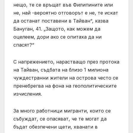
нещо, те се връщат във Филипините или
не, най -вероятно отговорът е не, те искат
да останат поставени в Тайван“, казва
Бануган, 41. „Защото, как можем да
оцелеем, дори ако се опитаха да ни
спасят?“
С напрежението, нарастващо през протока
на Тайван, съдбата на близо 1 милиона
чуждестранни жители на острова често се
пренебрегва на фона на геополитическите
изчисления.
За много работници мигранти, които се
събуждат, се опасяват, че те могат да
бъдат обезпечени щети, хванати в