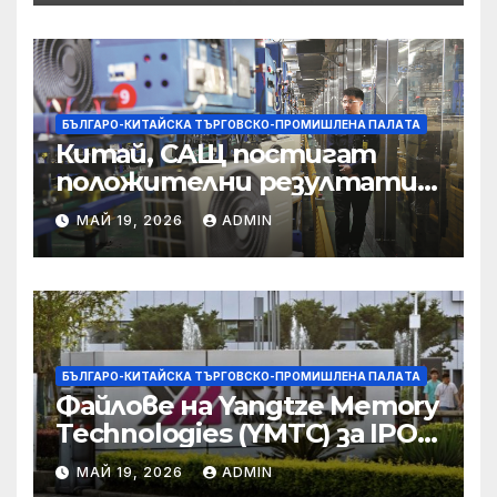
борбата с
корпоративната
престъпност
БЪЛГАРО-КИТАЙСКА ТЪРГОВСКО-ПРОМИШЛЕНА ПАЛAТА
Китай, САЩ постигат
положителни резултати в
икономическите и
МАЙ 19, 2026
ADMIN
търговски консултации:
министерство
БЪЛГАРО-КИТАЙСКА ТЪРГОВСКО-ПРОМИШЛЕНА ПАЛAТА
Файлове на Yangtze Memory
Technologies (YMTC) за IPO
на STAR Market
МАЙ 19, 2026
ADMIN