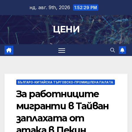
Skip
нд. авг. 9th, 2026
1:52:29 PM
to
content
ЦЕНИ
БЪЛГАРО-КИТАЙСКА ТЪРГОВСКО-ПРОМИШЛЕНА ПАЛAТА
За работниците
мигранти в Тайван
заплахата от
атака в Пекин