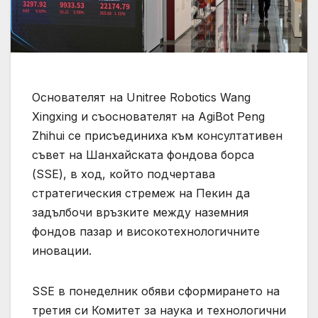
Основателят на Unitree Robotics Wang
Xingxing и съоснователят на AgiBot Peng
Zhihui се присъединиха към консултативен
съвет на Шанхайската фондова борса
(SSE), в ход, който подчертава
стратегическия стремеж на Пекин да
задълбочи връзките между наземния
фондов пазар и високотехнологичните
иновации.
SSE в понеделник обяви сформирането на
третия си Комитет за наука и технологични