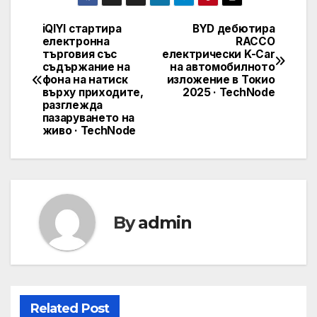
iQIYI стартира
BYD дебютира
Навигация
електронна
RACCO
търговия със
електрически K-Car
съдържание на
на автомобилното
фона на натиск
изложение в Токио
върху приходите,
2025 · TechNode
разглежда
пазаруването на
живо · TechNode
By
admin
Related Post