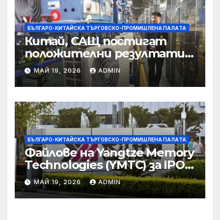
престъпност
БЪЛГАРО-КИТАЙСКА ТЪРГОВСКО-ПРОМИШЛЕНА ПАЛAТА
Китай, САЩ постигат
положителни резултати в
икономическите и
МАЙ 19, 2026
ADMIN
търговски консултации:
министерство
БЪЛГАРО-КИТАЙСКА ТЪРГОВСКО-ПРОМИШЛЕНА ПАЛAТА
Файлове на Yangtze Memory
Technologies (YMTC) за IPO
на STAR Market
МАЙ 19, 2026
ADMIN