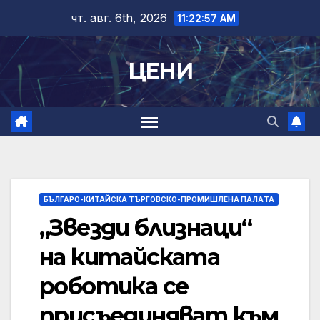
Skip
чт. авг. 6th, 2026
11:22:58 AM
to
content
ЦЕНИ
БЪЛГАРО-КИТАЙСКА ТЪРГОВСКО-ПРОМИШЛЕНА ПАЛAТА
„Звезди близнаци“
на китайската
роботика се
присъединяват към