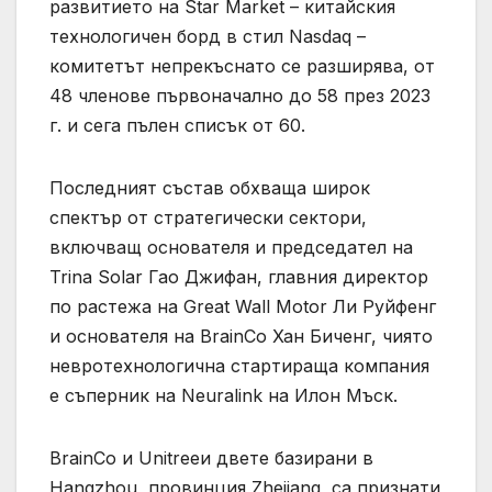
развитието на Star Market – китайския
технологичен борд в стил Nasdaq –
комитетът непрекъснато се разширява, от
48 членове първоначално до 58 през 2023
г. и сега пълен списък от 60.
Последният състав обхваща широк
спектър от стратегически сектори,
включващ основателя и председател на
Trina Solar Гао Джифан, главния директор
по растежа на Great Wall Motor Ли Руйфенг
и основателя на BrainCo Хан Биченг, чиято
невротехнологична стартираща компания
е съперник на Neuralink на Илон Мъск.
BrainCo и Unitreeи двете базирани в
Hangzhou, провинция Zhejiang, са признати