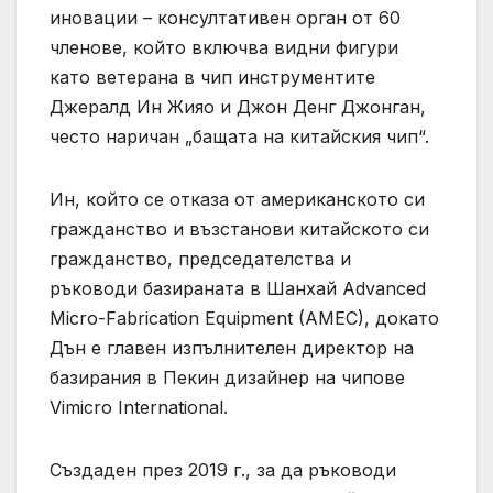
иновации – консултативен орган от 60
членове, който включва видни фигури
като ветерана в чип инструментите
Джералд Ин Жияо и Джон Денг Джонган,
често наричан „бащата на китайския чип“.
Ин, който се отказа от американското си
гражданство и възстанови китайското си
гражданство, председателства и
ръководи базираната в Шанхай Advanced
Micro-Fabrication Equipment (AMEC), докато
Дън е главен изпълнителен директор на
базирания в Пекин дизайнер на чипове
Vimicro International.
Създаден през 2019 г., за да ръководи