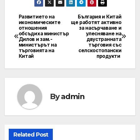
Развитието на
България и Китай
Навигация
икономическите
ще работят активно
отношения
за насърчаване и
обсъдиха министър
улесняване на
Дилов и зам.-
двустранната
министърът на
търговия със
търговията на
селскостопански
Китай
продукти
By
admin
Related Post