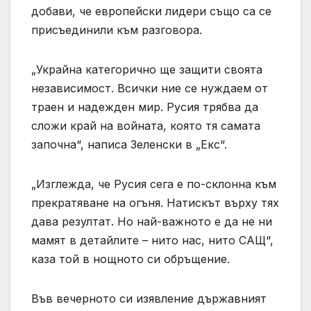
добави, че европейски лидери също са се
присъединили към разговора.
„Украйна категорично ще защити своята
независимост. Всички ние се нуждаем от
траен и надежден мир. Русия трябва да
сложи край на войната, която тя самата
започна“, написа Зеленски в „Екс“.
„Изглежда, че Русия сега е по-склонна към
прекратяване на огъня. Натискът върху тях
дава резултат. Но най-важното е да не ни
мамят в детайлите – нито нас, нито САЩ“,
каза той в нощното си обръщение.
Във вечерното си изявление държавният