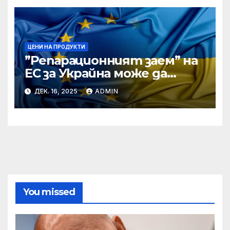
ЦЕНИ НА ПРОДУКТИ
”Репарационният заем” на
ЕС за Украйна може да
достигне 130 милиарда
ДЕК. 16, 2025
ADMIN
евро
You missed