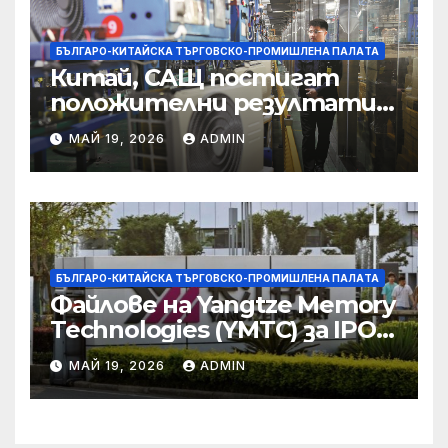
престъпност
БЪЛГАРО-КИТАЙСКА ТЪРГОВСКО-ПРОМИШЛЕНА ПАЛAТА
Китай, САЩ постигат
положителни резултати в
икономическите и
МАЙ 19, 2026
ADMIN
търговски консултации:
министерство
БЪЛГАРО-КИТАЙСКА ТЪРГОВСКО-ПРОМИШЛЕНА ПАЛAТА
Файлове на Yangtze Memory
Technologies (YMTC) за IPO
на STAR Market
МАЙ 19, 2026
ADMIN