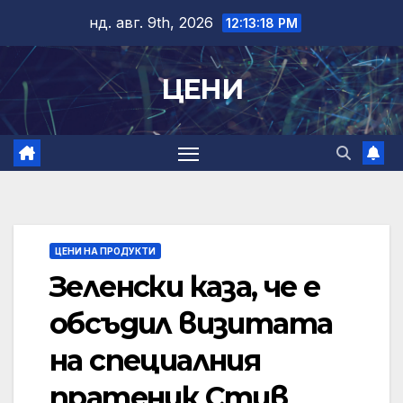
Skip
нд. авг. 9th, 2026
12:13:18 PM
to
content
ЦЕНИ
ЦЕНИ НА ПРОДУКТИ
Зеленски каза, че е
обсъдил визитата
на специалния
пратеник Стив