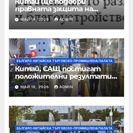
Китай ще подобри
правната защита на
предприятията, ще се
МАЙ 19, 2026
ADMIN
съсредоточи върху
борбата с
корпоративната
престъпност
БЪЛГАРО-КИТАЙСКА ТЪРГОВСКО-ПРОМИШЛЕНА ПАЛAТА
Китай, САЩ постигат
положителни резултати в
икономическите и
МАЙ 19, 2026
ADMIN
търговски консултации:
министерство
БЪЛГАРО-КИТАЙСКА ТЪРГОВСКО-ПРОМИШЛЕНА ПАЛAТА