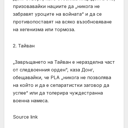
призовавайки нациите да „никога не
забравят уроците на войната“ и да се
противопоставят на всяко възобновяване
на хегенизма или тормоза.
2. Тайван
„Завръщането на Тайван е неразделна част
от следвоенния орден“, каза Донг,
обещавайки, че PLA „никога не позволява
на който и да е сепаратистки заговор да
успее“ или да толерира чуждестранна
военна намеса.
Source link