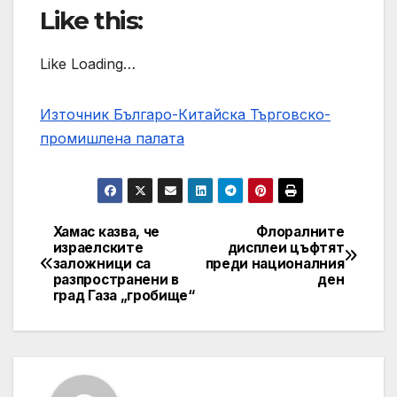
Like this:
Like Loading…
Източник Българо-Китайска Търговско-
промишлена палaта
Хамас казва, че
Флоралните
Навигация
израелските
дисплеи цъфтят
заложници са
преди националния
разпространени в
ден
град Газа „гробище“