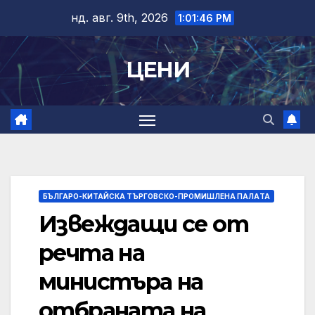
Skip
нд. авг. 9th, 2026
1:01:47 PM
to
content
ЦЕНИ
БЪЛГАРО-КИТАЙСКА ТЪРГОВСКО-ПРОМИШЛЕНА ПАЛAТА
Извеждащи се от
речта на
министъра на
отбраната на