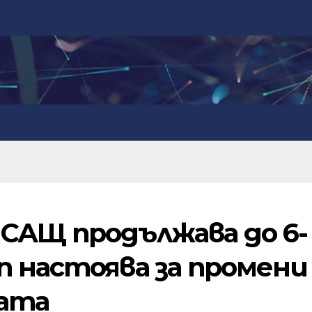
САЩ продължава до 6-
п настоява за промени
ната