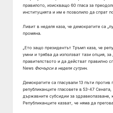
правилото, изискващо 60 гласа за преодол
институцията и им е позволило да спрат п
Ливит в неделя каза, че демократите са „л
промяна.
„Ето защо президентът Тръмп каза, че репу
умни и трябва да използват тази опция, за
правителството и да действат правилно с
News
Фючърси в неделя сутрин
.
Демократите са гласували 13 пъти против 
републиканците гласовете в 53-47 Сената, 
държавните субсидии за здравеопазване, к
Републиканците казват, че няма да прегов