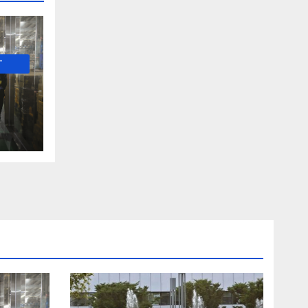
-
е и
о