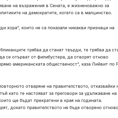
яване на възражения в Сената, е жизненоважно за
олитиките на демократите, когато са в малцинство.
уди хора“, които не са показали никакви признаци на
бликанците трябва да станат твърди, те трябва да ст
 да се отърват от филибустера, да отворят отново
прямо американската общественост“, каза Лийвит по 
повторното отваряне на правителството, отказвайки 
тъй като те настояват за преговори за удължаване на
оито ще бъдат прекратени в края на годината.
арят, докато правителството не бъде отворено отново