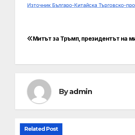
Източник Българо-Китайска Търговско-пр
Митът за Тръмп, президентът на м
Навигация
By
admin
Related Post