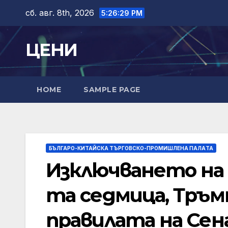
Skip
сб. авг. 8th, 2026
5:26:30 PM
to
content
ЦЕНИ
HOME
SAMPLE PAGE
БЪЛГАРО-КИТАЙСКА ТЪРГОВСКО-ПРОМИШЛЕНА ПАЛAТА
Изключването на 
та седмица, Тръм
правилата на Се