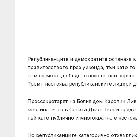
Републиканците и демократите останаха в
правителството през уикенда, тъй като то
помощ може да бъде отложена или спряна
Тръмп настоява републиканските лидери да
Прессекретарят на Белия дом Каролин Ливи
мнозинството в Сената Джон Тюн и предс
тъй като публично и многократно е настояв
Но републиканците категорично отхвърлих