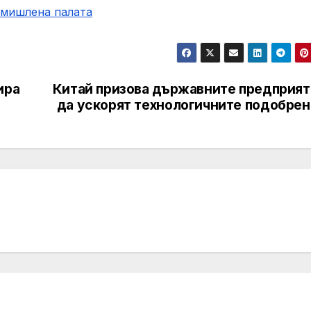
омишлена палaта
ира
Китай призова държавните предприят
да ускорят технологичните подобрен