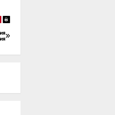
ия
ия