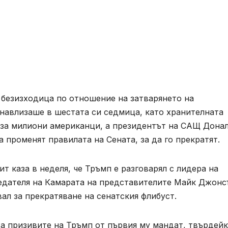
 безизходица по отношение на затварянето на
 навлизаше в шестата си седмица, като хранителната
 за милиони американци, а президентът на САЩ Дона
 променят правилата на Сената, за да го прекратят.
т каза в неделя, че Тръмп е разговарял с лидера на
едателя на Камарата на представителите Майк Джонс
ал за прекратяване на сенатския флибуст.
а призивите на Тръмп от първия му мандат, твърдейк