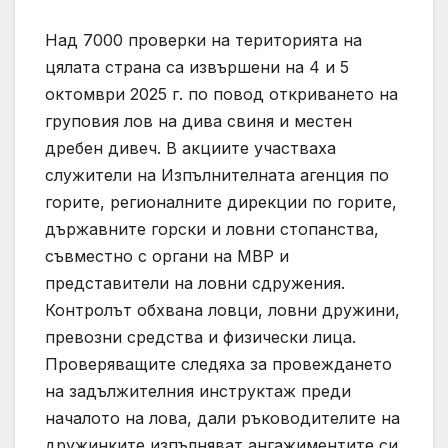
Над 7000 проверки на територията на
цялата страна са извършени на 4 и 5
октомври 2025 г. по повод откриването на
груповия лов на дива свиня и местен
дребен дивеч. В акциите участваха
служители на Изпълнителната агенция по
горите, регионалните дирекции по горите,
държавните горски и ловни стопанства,
съвместно с органи на МВР и
представители на ловни сдружения.
Контролът обхвана ловци, ловни дружини,
превозни средства и физически лица.
Проверяващите следяха за провеждането
на задължителния инструктаж преди
началото на лова, дали ръководителите на
дружинките изпълняват ангажиментите си,