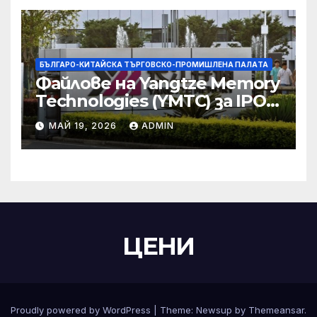
БЪЛГАРО-КИТАЙСКА ТЪРГОВСКО-ПРОМИШЛЕНА ПАЛAТА
Файлове на Yangtze Memory
Technologies (YMTC) за IPO
на STAR Market
МАЙ 19, 2026
ADMIN
ЦЕНИ
Proudly powered by WordPress
|
Theme:
Newsup
by
Themeansar
.