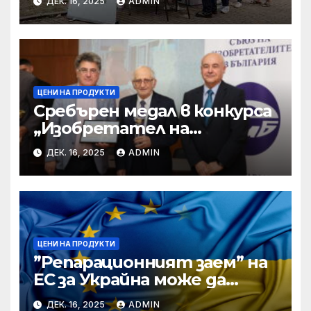
ДЕК. 16, 2025
ADMIN
ЦЕНИ НА ПРОДУКТИ
Сребърен медал в конкурса
„Изобретател на
годината“ за учени от БАН
ДЕК. 16, 2025
ADMIN
ЦЕНИ НА ПРОДУКТИ
”Репарационният заем” на
ЕС за Украйна може да
достигне 130 милиарда
ДЕК. 16, 2025
ADMIN