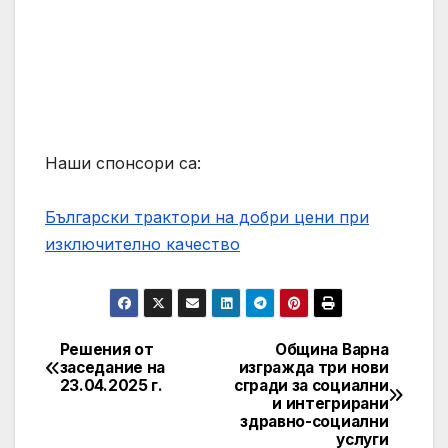
Наши спонсори са:
Български трактори на добри цени при
изключително качество
Решения от
Община Варна
Навигация
заседание на
изгражда три нови
23.04.2025 г.
сгради за социални
и интегрирани
здравно-социални
услуги