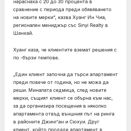
нараснаха с 20 до 30 процента в
сравнение с периода преди обявяването
на новите мерки“, казва Хуанг Ин Чиа,
регионален мениджър със Sinyi Realty в
Шанхай.
Хуанг каза, че клиентите вземат решения с
по -бързи темпове.
„Един клиент започна да търси апартамент
преди повече от година, но не можа да
реши. Миналата седмица, след новите
мерки, същият клиент се обърна към нас,
за да организира посещения в няколко
апартамента отвъд външния път на ринга
в районите Джинг’ан и Сюхуи. Друг
клиент, който продаде апартамент в