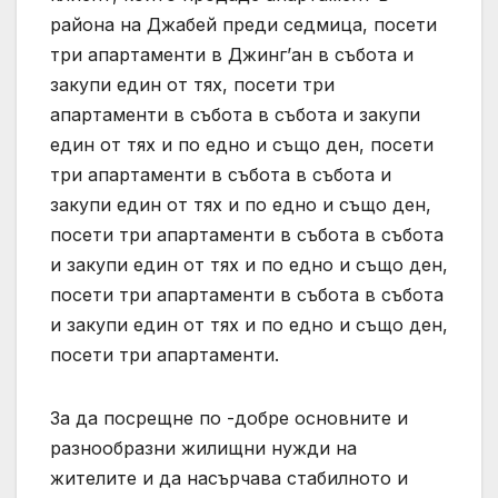
района на Джабей преди седмица, посети
три апартаменти в Джинг’ан в събота и
закупи един от тях, посети три
апартаменти в събота в събота и закупи
един от тях и по едно и също ден, посети
три апартаменти в събота в събота и
закупи един от тях и по едно и също ден,
посети три апартаменти в събота в събота
и закупи един от тях и по едно и също ден,
посети три апартаменти в събота в събота
и закупи един от тях и по едно и също ден,
посети три апартаменти.
За да посрещне по -добре основните и
разнообразни жилищни нужди на
жителите и да насърчава стабилното и