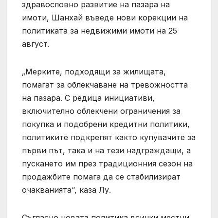
здравословно развитие на пазара на
имоти, Шанхай въведе нови корекции на
политиката за недвижими имоти на 25
август.
„Мерките, подходящи за жилищата,
помагат за облекчаване на тревожността
на пазара. С редица инициативи,
включително облекчени ограничения за
покупка и подобрени кредитни политики,
политиките подкрепят както купувачите за
първи път, така и на тези надграждащи, а
пускането им през традиционния сезон на
продажбите помага да се стабилизират
очакванията“, каза Лу.
Съгласно новата политика всички местни