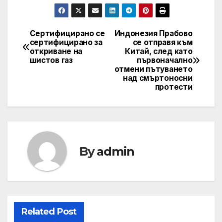
Сертифицирано се
Индонезия Прабово
Навигация
сертифицирано за
се отправя към
откриване на
Китай, след като
шистов газ
първоначално
отмени пътуването
над смъртоносни
протести
By
admin
Related Post