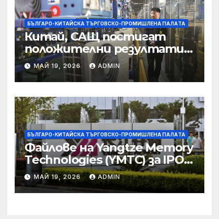
БЪЛГАРО-КИТАЙСКА ТЪРГОВСКО-ПРОМИШЛЕНА ПАЛAТА
Китай, САЩ постигат
положителни резултати в
икономическите и
МАЙ 19, 2026
ADMIN
търговски консултации:
министерство
БЪЛГАРО-КИТАЙСКА ТЪРГОВСКО-ПРОМИШЛЕНА ПАЛAТА
Файлове на Yangtze Memory
Technologies (YMTC) за IPO
на STAR Market
МАЙ 19, 2026
ADMIN