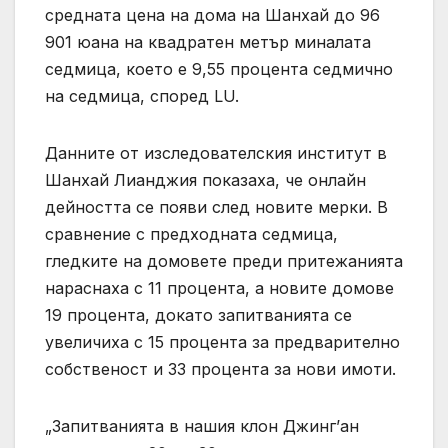
средната цена на дома на Шанхай до 96
901 юана на квадратен метър миналата
седмица, което е 9,55 процента седмично
на седмица, според LU.
Данните от изследователския институт в
Шанхай Лианджия показаха, че онлайн
дейността се появи след новите мерки. В
сравнение с предходната седмица,
гледките на домовете преди притежанията
нараснаха с 11 процента, а новите домове
19 процента, докато запитванията се
увеличиха с 15 процента за предварително
собственост и 33 процента за нови имоти.
„Запитванията в нашия клон Джинг’ан