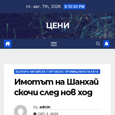
Skip
пт. авг. 7th, 2026
8:13:31 PM
to
content
ЦЕНИ
БЪЛГАРО-КИТАЙСКА ТЪРГОВСКО-ПРОМИШЛЕНА ПАЛAТА
Имотът на Шанхай
скочи след нов ход
By
admin
СЕП. 3, 2025