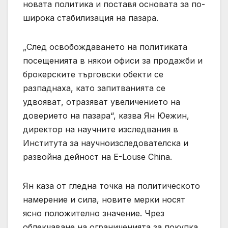
новата политика и поставя основата за по-
широка стабилизация на пазара.
„След освобождаването на политиката
посещенията в някои офиси за продажби и
брокерските търговски обекти се
разпаднаха, като запитванията се
удвояват, отразяват увеличението на
доверието на пазара“, казва Ян Юежин,
директор на научните изследвания в
Института за научноизследователска и
развойна дейност на E-Louse China.
Ян каза от гледна точка на политическото
намерение и сила, новите мерки носят
ясно положително значение. Чрез
облекчаване на ограниченията за покупка