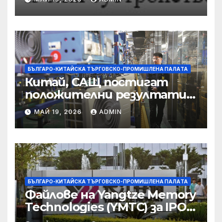
съсредоточи върху
борбата с
корпоративната
престъпност
БЪЛГАРО-КИТАЙСКА ТЪРГОВСКО-ПРОМИШЛЕНА ПАЛAТА
Китай, САЩ постигат
положителни резултати в
икономическите и
МАЙ 19, 2026
ADMIN
търговски консултации:
министерство
БЪЛГАРО-КИТАЙСКА ТЪРГОВСКО-ПРОМИШЛЕНА ПАЛAТА
Файлове на Yangtze Memory
Technologies (YMTC) за IPO
на STAR Market