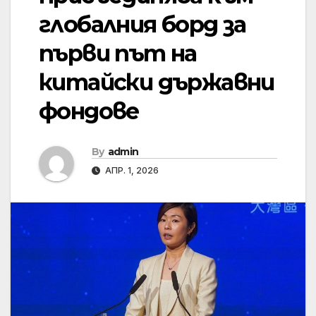
глобалния борд за
първи път на
китайски държавни
фондове
By
admin
АПР. 1, 2026