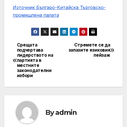
Източник Българо-Китайска Търговско-
промишлена палaта
Срещата
Стремете се да
Навигация
подчертава
запазите езиковия
лидерството на
пейзаж
партията в
местните
законодателни
избори
By
admin