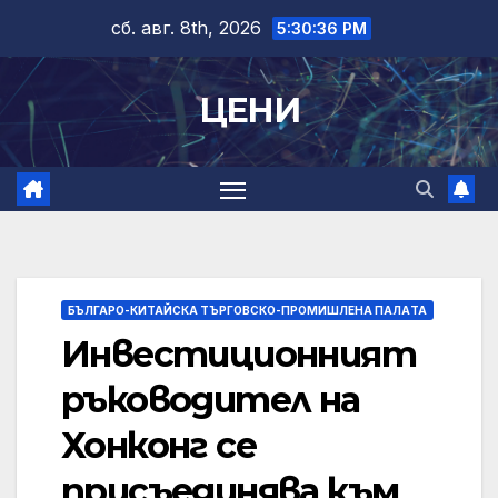
Skip
сб. авг. 8th, 2026
5:30:37 PM
to
content
ЦЕНИ
БЪЛГАРО-КИТАЙСКА ТЪРГОВСКО-ПРОМИШЛЕНА ПАЛAТА
Инвестиционният
ръководител на
Хонконг се
присъединява към