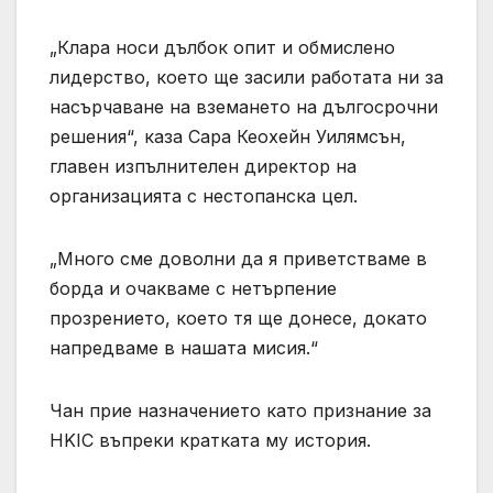
„Клара носи дълбок опит и обмислено
лидерство, което ще засили работата ни за
насърчаване на вземането на дългосрочни
решения“, каза Сара Кеохейн Уилямсън,
главен изпълнителен директор на
организацията с нестопанска цел.
„Много сме доволни да я приветстваме в
борда и очакваме с нетърпение
прозрението, което тя ще донесе, докато
напредваме в нашата мисия.“
Чан прие назначението като признание за
HKIC въпреки кратката му история.