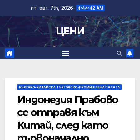
Skip
пт. авг. 7th, 2026
4:44:43 AM
to
content
ЦЕНИ
БЪЛГАРО-КИТАЙСКА ТЪРГОВСКО-ПРОМИШЛЕНА ПАЛAТА
Индонезия Прабово
се отправя към
Китай, след като
първоначално