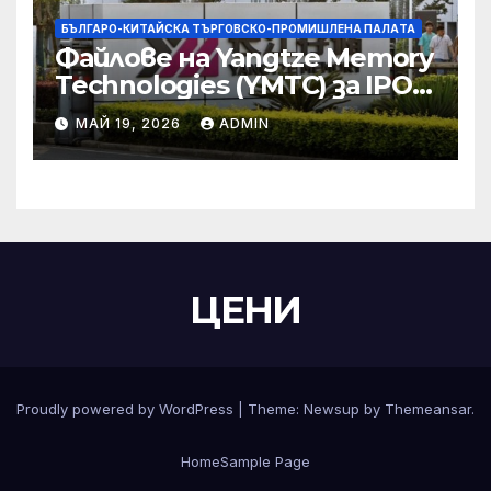
БЪЛГАРО-КИТАЙСКА ТЪРГОВСКО-ПРОМИШЛЕНА ПАЛAТА
Файлове на Yangtze Memory
Technologies (YMTC) за IPO
на STAR Market
МАЙ 19, 2026
ADMIN
ЦЕНИ
Proudly powered by WordPress
|
Theme:
Newsup
by
Themeansar
.
Home
Sample Page