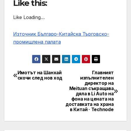
Like this:
Like Loading…
Източник Българо-Китайска Търговско-
промишлена палaта
Имотът на Шанхай
Главният
Навигация
скочи след нов ход
изпълнителен
директор на
Meituan съкращава
дяла в Li Auto на
фона на цената на
доставката на храна
в Китай · Technode