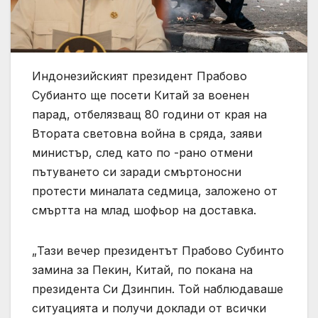
Индонезийският президент Прабово
Субианто ще посети Китай за военен
парад, отбелязващ 80 години от края на
Втората световна война в сряда, заяви
министър, след като по -рано отмени
пътуването си заради смъртоносни
протести миналата седмица, заложено от
смъртта на млад шофьор на доставка.
„Тази вечер президентът Прабово Субинто
замина за Пекин, Китай, по покана на
президента Си Дзинпин. Той наблюдаваше
ситуацията и получи доклади от всички