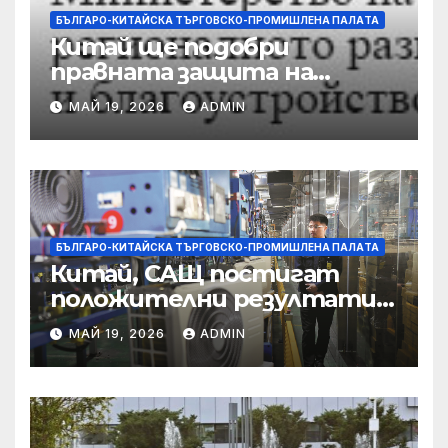
БЪЛГАРО-КИТАЙСКА ТЪРГОВСКО-ПРОМИШЛЕНА ПАЛAТА
Китай ще подобри
правната защита на
предприятията, ще се
МАЙ 19, 2026
ADMIN
съсредоточи върху
борбата с
корпоративната
престъпност
БЪЛГАРО-КИТАЙСКА ТЪРГОВСКО-ПРОМИШЛЕНА ПАЛAТА
Китай, САЩ постигат
положителни резултати в
икономическите и
МАЙ 19, 2026
ADMIN
търговски консултации:
министерство