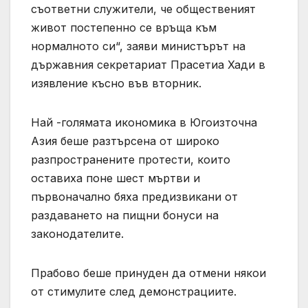
съответни служители, че общественият
живот постепенно се връща към
нормалното си“, заяви министърът на
държавния секретариат Прасетиа Хади в
изявление късно във вторник.
Най -голямата икономика в Югоизточна
Азия беше разтърсена от широко
разпространените протести, които
оставиха поне шест мъртви и
първоначално бяха предизвикани от
раздаването на пищни бонуси на
законодателите.
Прабово беше принуден да отмени някои
от стимулите след демонстрациите.