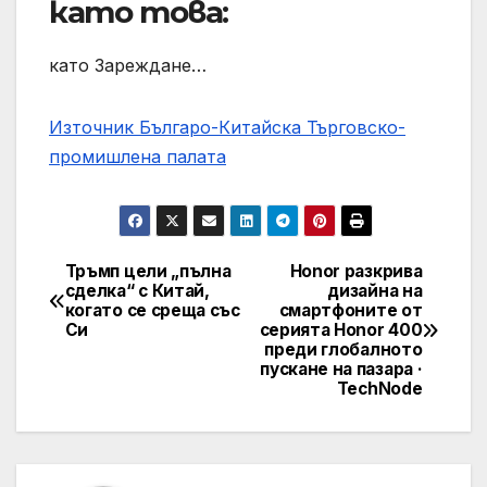
като това:
като Зареждане…
Източник Българо-Китайска Търговско-
промишлена палaта
Тръмп цели „пълна
Honor разкрива
Навигация
сделка“ с Китай,
дизайна на
когато се среща със
смартфоните от
Си
серията Honor 400
преди глобалното
пускане на пазара ·
TechNode