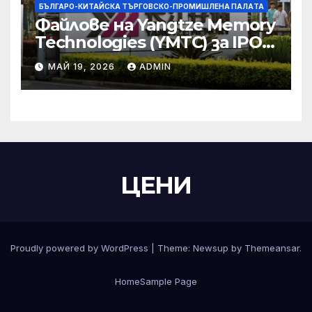
БЪЛГАРО-КИТАЙСКА ТЪРГОВСКО-ПРОМИШЛЕНА ПАЛAТА
Файлове на Yangtze Memory
Technologies (YMTC) за IPO
на STAR Market
МАЙ 19, 2026
ADMIN
ЦЕНИ
Proudly powered by WordPress
|
Theme:
Newsup
by
Themeansar
.
Home
Sample Page