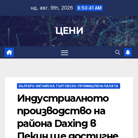
Skip
нд. авг. 9th, 2026
8:50:42 AM
to
content
ЦЕНИ
БЪЛГАРО-КИТАЙСКА ТЪРГОВСКО-ПРОМИШЛЕНА ПАЛAТА
Индустриалното
производство на
района Daxing в
Пекин ще достигне