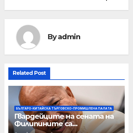
By
admin
Related Post
БЪЛГАРО-КИТАЙСКА ТЪРГОВСКО-ПРОМИШЛЕНА ПАЛAТА
Гвардейците на сената на
Филипините са
разследвани за стрелба,