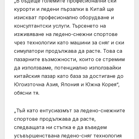
„В бъдеще големите професионални ски
курорти и ледени пързалки в Китай ще
изискват професионално оборудване и
консултантски услуги. Търсенето на
изживяване на ледено-снежни спортове
чрез технологии като машини за сняг и ски
симулатори продължава да расте. Това са
пазарните възможности, които се стремим
да използваме, потенциално използвайки
китайския пазар като база за достигане до
Югоизточна Азия, Япония и Южна Корея“,
обясни тя.
„Тъй като ентусиазмът за ледено-снежните
спортове продължава да расте,
следващата ни стъпка е да въведем
усъвършенствана ледено-сняг технология