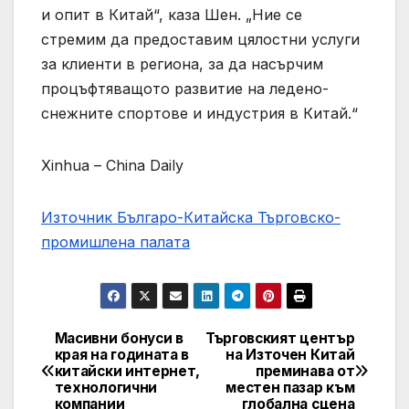
и опит в Китай“, каза Шен. „Ние се
стремим да предоставим цялостни услуги
за клиенти в региона, за да насърчим
процъфтяващото развитие на ледено-
снежните спортове и индустрия в Китай.“
Xinhua – China Daily
Източник Българо-Китайска Търговско-
промишлена палaта
Масивни бонуси в
Търговският център
Навигация
края на годината в
на Източен Китай
китайски интернет,
преминава от
технологични
местен пазар към
компании
глобална сцена