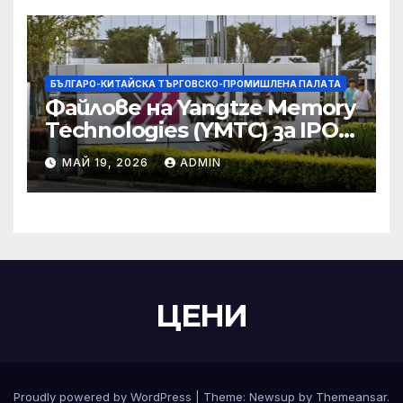
БЪЛГАРО-КИТАЙСКА ТЪРГОВСКО-ПРОМИШЛЕНА ПАЛAТА
Файлове на Yangtze Memory
Technologies (YMTC) за IPO
на STAR Market
МАЙ 19, 2026
ADMIN
ЦЕНИ
Proudly powered by WordPress
|
Theme:
Newsup
by
Themeansar
.