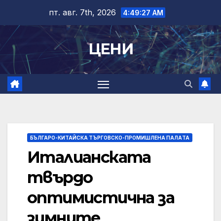
Skip
пт. авг. 7th, 2026
4:49:28 AM
to
content
ЦЕНИ
БЪЛГАРО-КИТАЙСКА ТЪРГОВСКО-ПРОМИШЛЕНА ПАЛAТА
Италианската
твърдо
оптимистична за
зимните