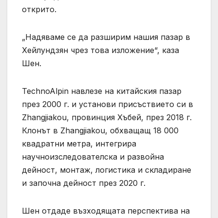
открито.
„Надяваме се да разширим нашия пазар в
Хейлундзян чрез това изложение“, каза
Шен.
TechnoAlpin навлезе на китайския пазар
през 2000 г. и установи присъствието си в
Zhangjiakou, провинция Хъбей, през 2018 г.
Клонът в Zhangjiakou, обхващащ 18 000
квадратни метра, интегрира
научноизследователска и развойна
дейност, монтаж, логистика и складиране
и започна дейност през 2020 г.
Шен отдаде възходящата перспектива на