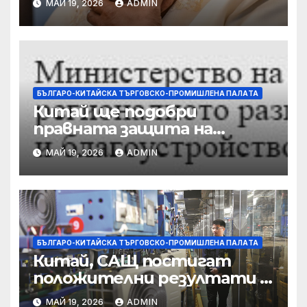
МАЙ 19, 2026
ADMIN
докато сенаторът беглец
бяга
БЪЛГАРО-КИТАЙСКА ТЪРГОВСКО-ПРОМИШЛЕНА ПАЛAТА
Китай ще подобри
правната защита на
предприятията, ще се
МАЙ 19, 2026
ADMIN
съсредоточи върху
борбата с
корпоративната
престъпност
БЪЛГАРО-КИТАЙСКА ТЪРГОВСКО-ПРОМИШЛЕНА ПАЛAТА
Китай, САЩ постигат
положителни резултати в
икономическите и
МАЙ 19, 2026
ADMIN