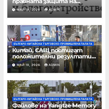
правната защита на
предприятията, ще се
МАЙ 19, 2026
ADMIN
съсредоточи върху
борбата с
корпоративната
престъпност
БЪЛГАРО-КИТАЙСКА ТЪРГОВСКО-ПРОМИШЛЕНА ПАЛAТА
Китай, САЩ постигат
положителни резултати в
икономическите и
МАЙ 19, 2026
ADMIN
търговски консултации:
министерство
БЪЛГАРО-КИТАЙСКА ТЪРГОВСКО-ПРОМИШЛЕНА ПАЛAТА
Файлове на Yangtze Memory