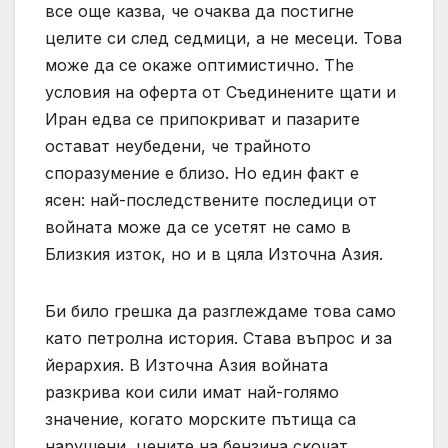
все още казва, че очаква да постигне
целите си след седмици, а не месеци. Това
може да се окаже оптимистично. The
условия на оферта от Съединените щати и
Иран едва се припокриват и пазарите
остават неубедени, че трайното
споразумение е близо. Но един факт е
ясен: най-последствените последици от
войната може да се усетят не само в
Близкия изток, но и в цяла Източна Азия.
Би било грешка да разглеждаме това само
като петролна история. Става въпрос и за
йерархия. В Източна Азия войната
разкрива кои сили имат най-голямо
значение, когато морските пътища са
нарушени, цените на бензина скочат,