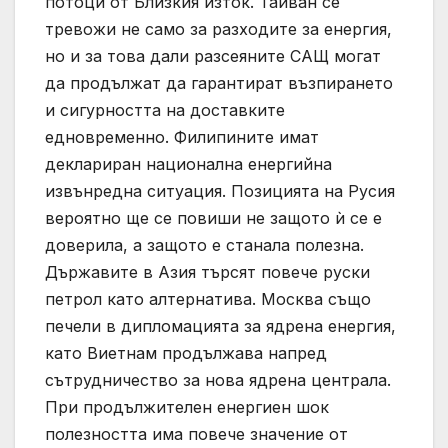
потоци от Близкия изток. Тайван се
тревожи не само за разходите за енергия,
но и за това дали разсеяните САЩ могат
да продължат да гарантират възпирането
и сигурността на доставките
едновременно. Филипините имат
деклариран национална енергийна
извънредна ситуация. Позицията на Русия
вероятно ще се повиши не защото ѝ се е
доверила, а защото е станала полезна.
Държавите в Азия търсят повече руски
петрол като алтернатива. Москва също
печели в дипломацията за ядрена енергия,
като Виетнам продължава напред
сътрудничество за нова ядрена централа.
При продължителен енергиен шок
полезността има повече значение от