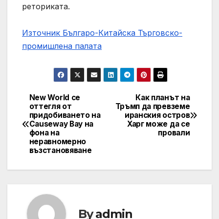
реториката.
Източник Българо-Китайска Търговско-
промишлена палaта
New World се
Как планът на
Навигация
оттегля от
Тръмп да превземе
придобиването на
иранския остров
Causeway Bay на
Харг може да се
фона на
провали
неравномерно
възстановяване
By
admin