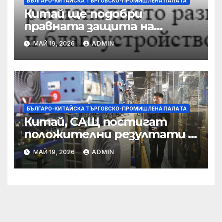
БЪЛГАРО-КИТАЙСКА ТЪРГОВСКО-ПРОМИШЛЕНА ПАЛAТА
Китай ще подобри
правната защита на
предприятията, ще се
МАЙ 19, 2026
ADMIN
съсредоточи върху
борбата с
корпоративната
престъпност
БЪЛГАРО-КИТАЙСКА ТЪРГОВСКО-ПРОМИШЛЕНА ПАЛAТА
Китай, САЩ постигат
положителни резултати в
икономическите и
МАЙ 19, 2026
ADMIN
търговски консултации:
министерство