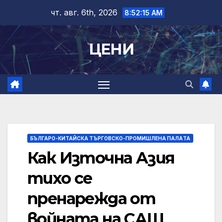
Skip
чт. авг. 6th, 2026
8:52:16 AM
to
content
ЦЕНИ
БЪЛГАРО-КИТАЙСКА ТЪРГОВСКО-ПРОМИШЛЕНА ПАЛAТА
Как Източна Азия
тихо се
пренарежда от
войната на САЩ