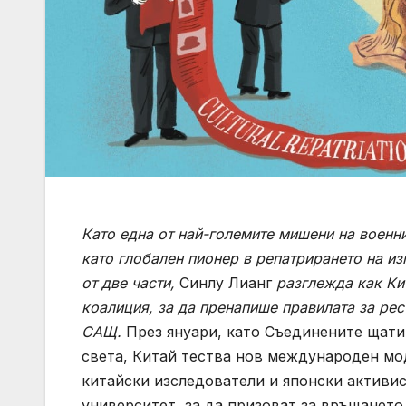
Като една от най-големите мишени на военн
като глобален пионер в репатрирането на изг
от две части
,
Синлу Лианг
разглежда как Ки
коалиция, за да пренапише правилата за рес
САЩ.
През януари, като Съединените щати 
света, Китай тества нов международен мод
китайски изследователи и японски активис
университет, за да призоват за връщането