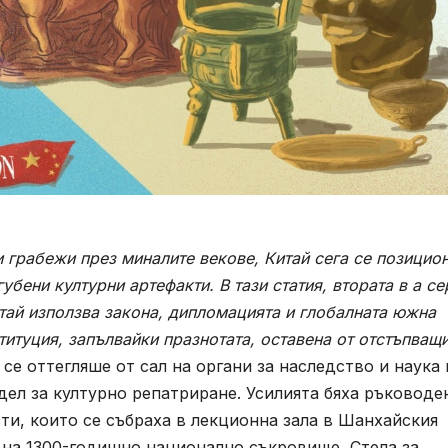
и грабежи през миналите векове, Китай сега се позицио
убени културни артефакти. В тази статия, втората в a
се
тай използва закона, дипломацията и глобалната южна
титуция, запълвайки празнотата, оставена от отстъпващ
се оттегляше от сал на органи за наследство и наука 
ел за културно репатриране. Усилията бяха ръководе
ти, които се събраха в лекционна зала в Шанхайския
 на 1300-годишно национално съкровище, Стела за