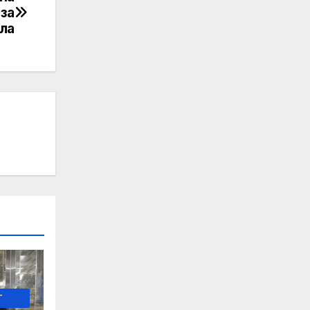
за
ла
-