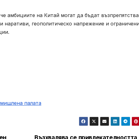
 че амбициите на Китай могат да бъдат възпрепятств
и наративи, геополитическо напрежение и ограничен
ции.
омишлена палaта
ен
Възхвалява се привлекателността 