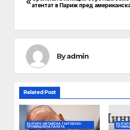
Навигация
атентат в Париж пред американска
By
admin
Related Post
БЪЛГАРО-КИТАЙСКА ТЪРГОВСКО-
БЪЛГАР
ПРОМИШЛЕНА ПАЛAТА
ПРОМИШ