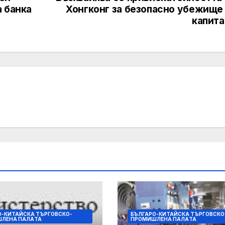
 банка
Хонгконг за безопасно убежище 
капита
О-КИТАЙСКА ТЪРГОВСКО-
БЪЛГАРО-КИТАЙСКА ТЪРГОВСКО
ЛЕНА ПАЛAТА
ПРОМИШЛЕНА ПАЛAТА