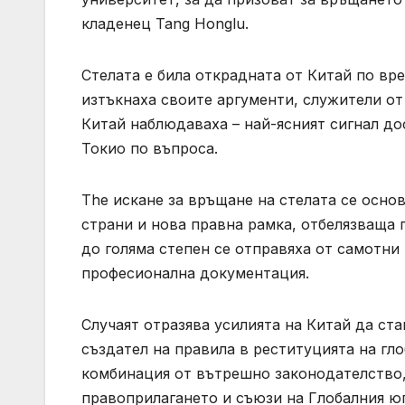
кладенец Tang Honglu.
Стелата е била открадната от Китай по вр
изтъкнаха своите аргументи, служители о
Китай наблюдаваха – най-ясният сигнал до
Токио по въпроса.
The искане за връщане на стелата се осно
страни и нова правна рамка, отбелязваща 
до голяма степен се отправяха от самотни
професионална документация.
Случаят отразява усилията на Китай да ста
създател на правила в реституцията на гл
комбинация от вътрешно законодателство,
правоприлагането и съюзи на Глобалния юг