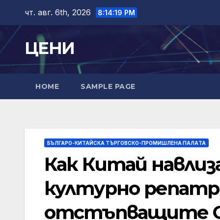
Skip
чт. авг. 6th, 2026
8:14:20 PM
to
content
ЦЕНИ
HOME
SAMPLE PAGE
БЪЛГАРО-КИТАЙСКА ТЪРГОВСКО-ПРОМИШЛЕНА ПАЛAТА
Как Китай навлиз
културно репатр
отстъпващите 