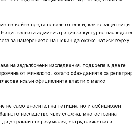
еме на война преди повече от век и, както защитници
т Националната администрация за културно наследств
сега за намерението на Пекин да окаже натиск върху
вава на задълбочени изследвания, подкрепа в двете
промяна от миналото, когато обажданията за репатри
 гласове извън официалните власти с малко
не не само вносител на петиция, но и амбициозен
обалното наследство чрез сложна, многостранна
 двустранни споразумения, сътрудничество в
.