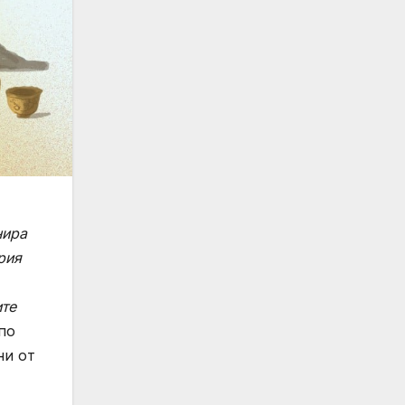
нира
рия
ите
по
ни от