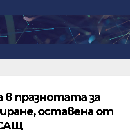
а в празнотата за
иране, оставена от
САЩ