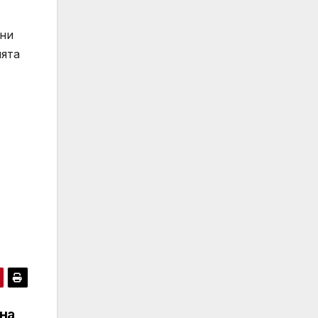
ани
ията
на