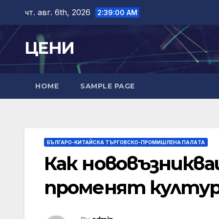
Skip
чт. авг. 6th, 2026
2:39:01 AM
to
content
ЦЕНИ
HOME
SAMPLE PAGE
БЪЛГАРО-КИТАЙСКА ТЪРГОВСКО-ПРОМИШЛЕНА ПАЛAТА
Как нововъзникв
променят култу