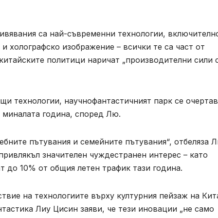
вявания са най-съвременни технологии, включителн
 и холографско изображение – всички те са част от
 китайските политици наричат „производителни сили 
и технологии, научнофантастичният парк се очертав
и миналата година, според Лю.
ебните пътувания и семейните пътувания“, отбеляза Л
привлякъл значителен чуждестранен интерес – като
 до 10% от общия летен трафик тази година.
вие на технологиите върху културния пейзаж на Кит
нтастика Лиу Цисин заяви, че тези иновации „не само