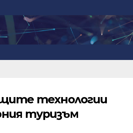
ащите технологии
рния туризъм