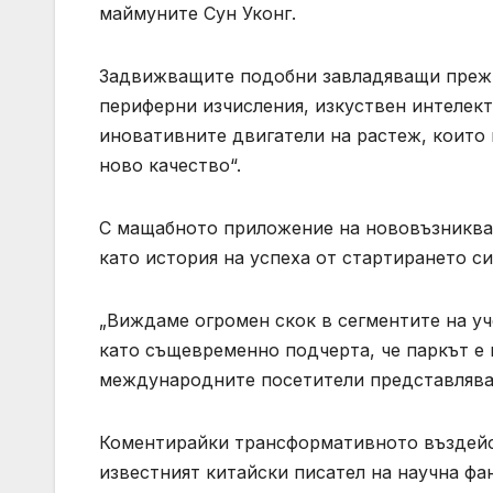
маймуните Сун Уконг.
Задвижващите подобни завладяващи прежи
периферни изчисления, изкуствен интелект
иновативните двигатели на растеж, които
ново качество“.
С мащабното приложение на нововъзникващ
като история на успеха от стартирането с
„Виждаме огромен скок в сегментите на уч
като същевременно подчерта, че паркът е 
международните посетители представляват
Коментирайки трансформативното въздейст
известният китайски писател на научна фа