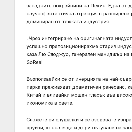
западните покрайнини на Пекин. Една от 
научнофантастична атракция с разширена р
доминиран от тежката индустрия.
„Чрез интегриране на оригиналната индус
успешно препозиционирахме стария индуст
каза Лю Сяоджуо, генерален мениджър на н
SoReal.
Възползвайки се от инерцията на най-съв
парка преживяват драматичен ренесанс, ка
Китай и вливайки мощен тласък във висок
икономика в света.
Сложете си слушалки и се озовавате изпр
круизи, конна езда и дори пътуване на за