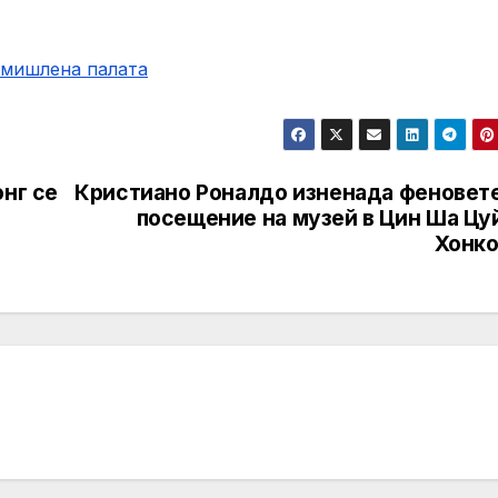
омишлена палaта
онг се
Кристиано Роналдо изненада феновете
посещение на музей в Цин Ша Цуй
Хонко