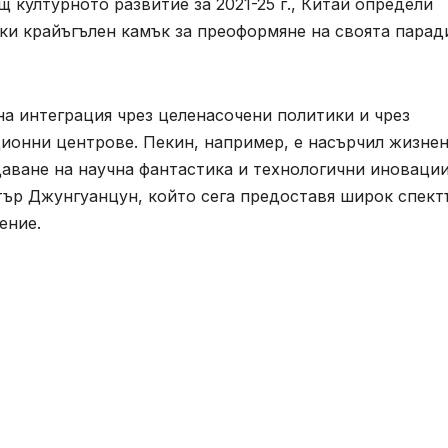
 културното развитие за 2021-25 г., Китай определи
ки крайъгълен камък за преоформяне на своята парад
а интеграция чрез целенасочени политики и чрез
ционни центрове. Пекин, например, е насърчил жизне
даване на научна фантастика и технологични иновации
ър Джунгуанцун, който сега предоставя широк спект
ение.