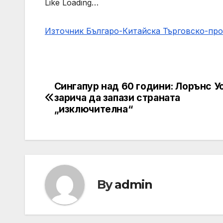
Like Loading…
Източник Българо-Китайска Търговско-пр
Сингапур над 60 години: Лорънс У
Навигация
зарича да запази страната
„изключителна“
By
admin