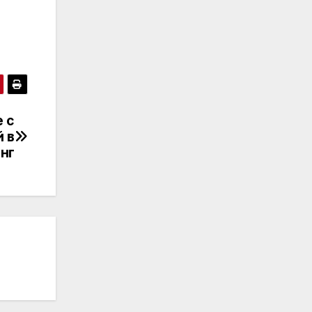
 с
 в
нг