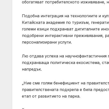
обогатяват потребителското изживяване, но
Подобна интеграция на технологиите и кул
Китайската академия по туризъм, генерати
големи езици подхранват дигиталните инов
подобрени интерактивни преживявания, ра
персонализирани услуги.
Лю отдава успеха на научнофантастичния п
подхранваща политическа екосистема, стаб
напредък.
„Ние сме голям бенефициент на правителст
правителствената подкрепа е била предос
етап от развитието на парка.