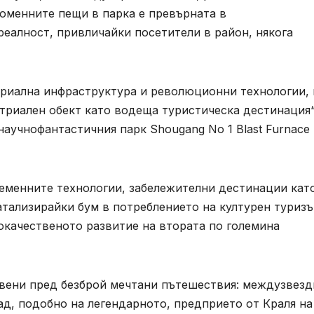
доменните пещи в парка е превърната в
еалност, привличайки посетители в район, някога
триална инфраструктура и революционни технологии, 
риален обект като водеща туристическа дестинация“
аучнофантастичния парк Shougang No 1 Blast Furnace
ременните технологии, забележителни дестинации кат
тализирайки бум в потреблението на културен туризъ
окачественото развитие на втората по големина
авени пред безброй мечтани пътешествия: междузвезд
пад, подобно на легендарното, предприето от Краля на