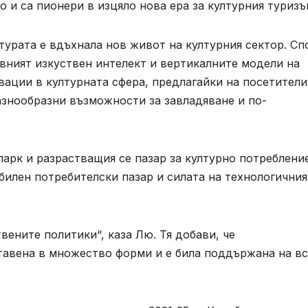
 и са пионери в изцяло нова ера за културния туризъ
турата е вдъхнала нов живот на културния сектор. Сп
вният изкуствен интелект и вертикалните модели на
ации в културната сфера, предлагайки на посетители
знообразни възможности за завладяване и по-
арк и разрастващия се пазар за културно потреблени
илен потребителски пазар и силата на технологичния
вените политики“, каза Лю. Тя добави, че
тавена в множество форми и е била поддържана на в