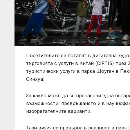
Посетителите се потапят в дигитална худ
търговията с услуги в Китай (CIFTIS) през 
туристически услуги в парка Шоуган в Пеки
Синхуа]
За какво може да се пренасочи една оста
възможности, превръщането ѝ в научнофан
изобретателните варианти.
Тази визия се превърна в реалност в парк