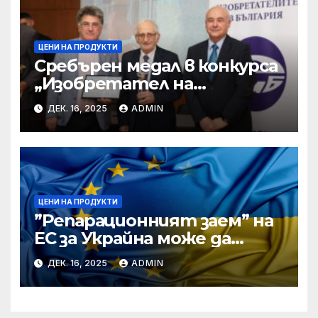
ЦЕНИ НА ПРОДУКТИ
Сребърен медал в конкурса
„Изобретател на
годината“ за учени от БАН
ДЕК. 16, 2025
ADMIN
ЦЕНИ НА ПРОДУКТИ
”Репарационният заем” на
ЕС за Украйна може да
достигне 130 милиарда
ДЕК. 16, 2025
ADMIN
евро