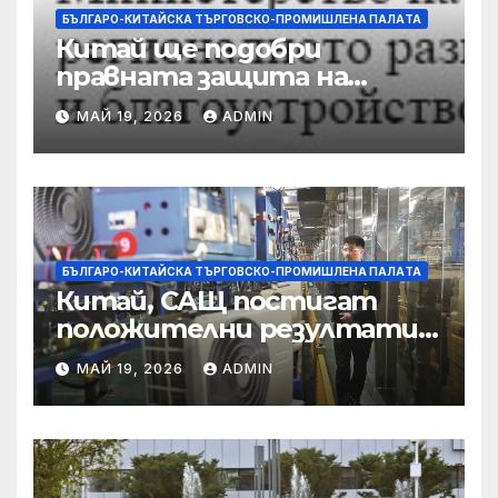
БЪЛГАРО-КИТАЙСКА ТЪРГОВСКО-ПРОМИШЛЕНА ПАЛAТА
Китай ще подобри
правната защита на
предприятията, ще се
МАЙ 19, 2026
ADMIN
съсредоточи върху
борбата с
корпоративната
престъпност
БЪЛГАРО-КИТАЙСКА ТЪРГОВСКО-ПРОМИШЛЕНА ПАЛAТА
Китай, САЩ постигат
положителни резултати в
икономическите и
МАЙ 19, 2026
ADMIN
търговски консултации:
министерство