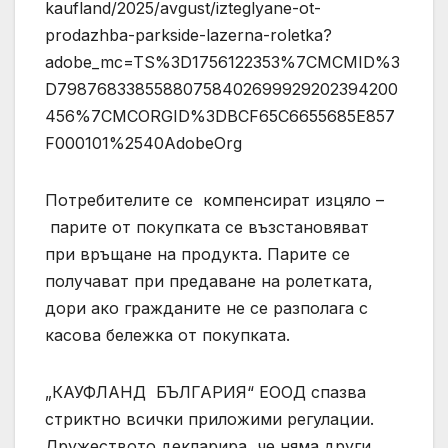
kaufland/2025/avgust/izteglyane-ot-
prodazhba-parkside-lazerna-roletka?
adobe_mc=TS%3D1756122353%7CMCMID%3
D79876833855880758402699929202394200
456%7CMCORGID%3DBCF65C6655685E857
F000101%2540AdobeOrg
Потребителите се компенсират изцяло –
парите от покупката се възстановяват
при връщане на продукта. Парите се
получават при предаване на ролетката,
дори ако гражданите не се разполага с
касова бележка от покупката.
„КАУФЛАНД БЪЛГАРИЯ“ ЕООД спазва
стриктно всички приложими регулации.
Дружеството декларира, че няма други