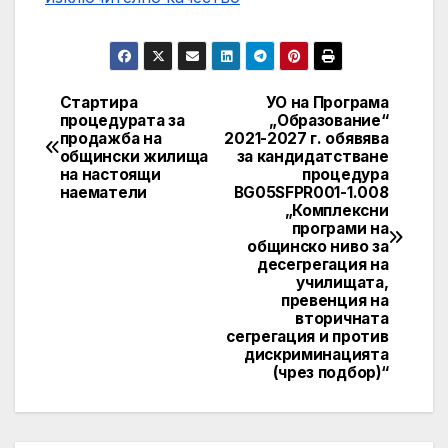
Стартира
УО на Програма
Навигация
процедурата за
„Образование“
продажба на
2021-2027 г. обявява
общински жилища
за кандидатстване
на настоящи
процедура
наематели
BG05SFPR001-1.008
„Комплексни
програми на
общинско ниво за
десегрегация на
училищата,
превенция на
вторичната
сегрегация и против
дискриминацията
(чрез подбор)“