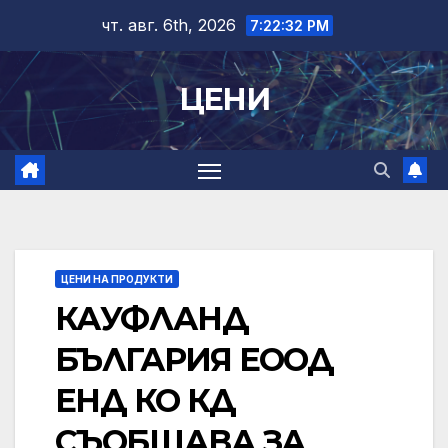
Skip
чт. авг. 6th, 2026
7:22:33 PM
to
content
ЦЕНИ
ЦЕНИ НА ПРОДУКТИ
КАУФЛАНД
БЪЛГАРИЯ ЕООД
ЕНД КО КД
СЪОБЩАВА ЗА