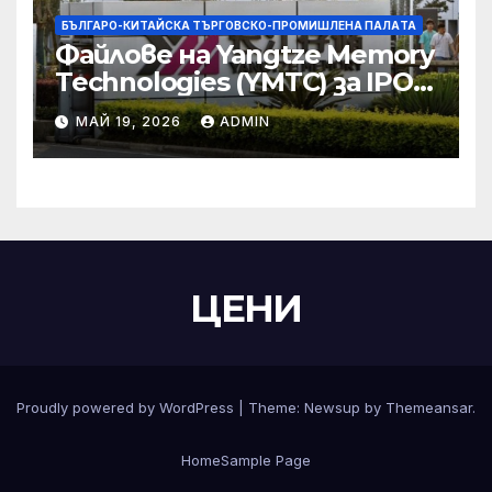
БЪЛГАРО-КИТАЙСКА ТЪРГОВСКО-ПРОМИШЛЕНА ПАЛAТА
Файлове на Yangtze Memory
Technologies (YMTC) за IPO
на STAR Market
МАЙ 19, 2026
ADMIN
ЦЕНИ
Proudly powered by WordPress
|
Theme:
Newsup
by
Themeansar
.
Home
Sample Page