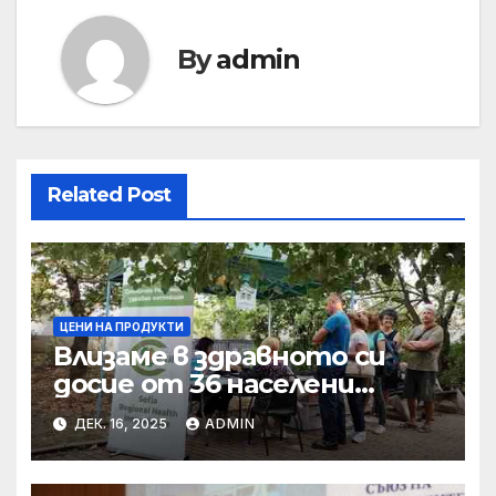
By
admin
Related Post
ЦЕНИ НА ПРОДУКТИ
Влизаме в здравното си
досие от 36 населени
места • МЗ
ДЕК. 16, 2025
ADMIN