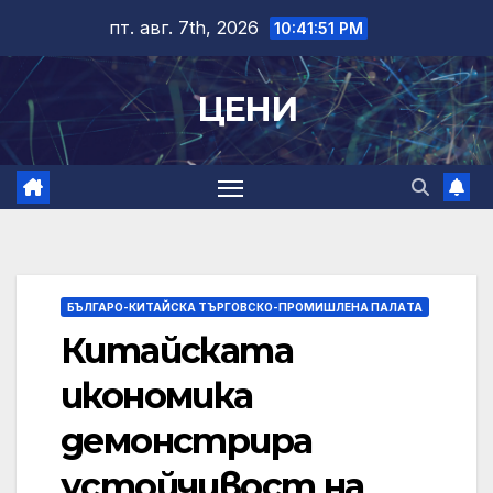
Skip
пт. авг. 7th, 2026
10:41:52 PM
to
content
ЦЕНИ
БЪЛГАРО-КИТАЙСКА ТЪРГОВСКО-ПРОМИШЛЕНА ПАЛAТА
Китайската
икономика
демонстрира
устойчивост на