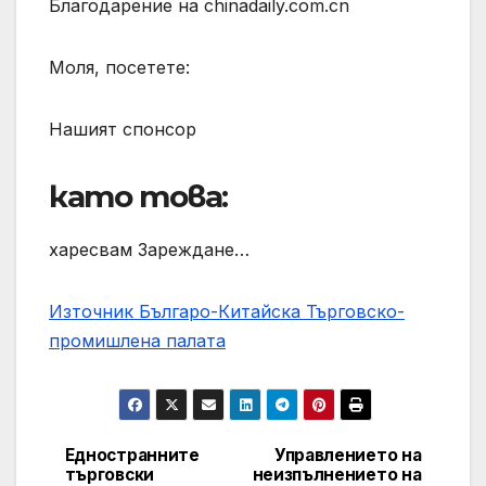
Благодарение на chinadaily.com.cn
Моля, посетете:
Нашият спонсор
като това:
харесвам Зареждане…
Източник Българо-Китайска Търговско-
промишлена палaта
Едностранните
Управлението на
Навигация
търговски
неизпълнението на