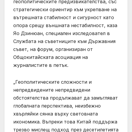
геополитическите предизвикателства, със
стратегически ориентир към укрепване на
вътрешната стабилност и сигурност като
опора срещу външната нестабилност, каза
Яо Дзинюан, специален изследовател в
Службата на съветниците към Държавния
съвет, на форум, организиран от
Общокитайската асоциация на
журналистите в петък.
„Геополитическите сложности и
непредвидените непредвидени
обстоятелства продължават да замъгляват
глобалната перспектива, неизбежно
хвърляйки сянка върху световната
икономика. Въпреки това Китай поддържа
трезво мислещ подход през десетилетията