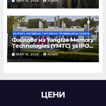
МАЙ 19, 2026
ADMIN
търговски консултации:
министерство
БЪЛГАРО-КИТАЙСКА ТЪРГОВСКО-ПРОМИШЛЕНА ПАЛAТА
Файлове на Yangtze Memory
Technologies (YMTC) за IPO
на STAR Market
МАЙ 19, 2026
ADMIN
ЦЕНИ