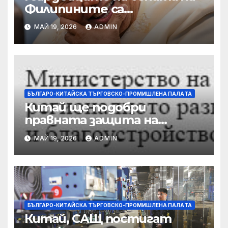
Филипините са
разследвани за стрелба,
МАЙ 19, 2026
ADMIN
докато сенаторът беглец
бяга
БЪЛГАРО-КИТАЙСКА ТЪРГОВСКО-ПРОМИШЛЕНА ПАЛAТА
Китай ще подобри
правната защита на
предприятията, ще се
МАЙ 19, 2026
ADMIN
съсредоточи върху
борбата с
корпоративната
престъпност
БЪЛГАРО-КИТАЙСКА ТЪРГОВСКО-ПРОМИШЛЕНА ПАЛAТА
Китай, САЩ постигат