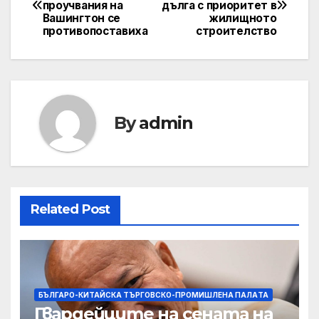
проучвания на
дълга с приоритет в
Вашингтон се
жилищното
противопоставиха
строителство
By
admin
Related Post
БЪЛГАРО-КИТАЙСКА ТЪРГОВСКО-ПРОМИШЛЕНА ПАЛAТА
Гвардейците на сената на