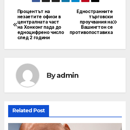
Процентът на
Едностранните
Навигация
незаетите офиси в
търговски
централната част
проучвания на
на Хонконг пада до
Вашингтон се
едноцифрено число
противопоставиха
след 2 години
By
admin
Related Post