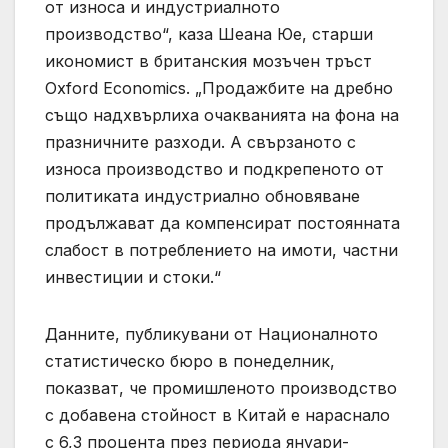
от износа и индустриалното
производство“, каза Шеана Юе, старши
икономист в британския мозъчен тръст
Oxford Economics. „Продажбите на дребно
също надхвърлиха очакванията на фона на
празничните разходи. А свързаното с
износа производство и подкрепеното от
политиката индустриално обновяване
продължават да компенсират постоянната
слабост в потреблението на имоти, частни
инвестиции и стоки.“
Данните, публикувани от Националното
статистическо бюро в понеделник,
показват, че промишленото производство
с добавена стойност в Китай е нараснало
с 6,3 процента през периода януари-