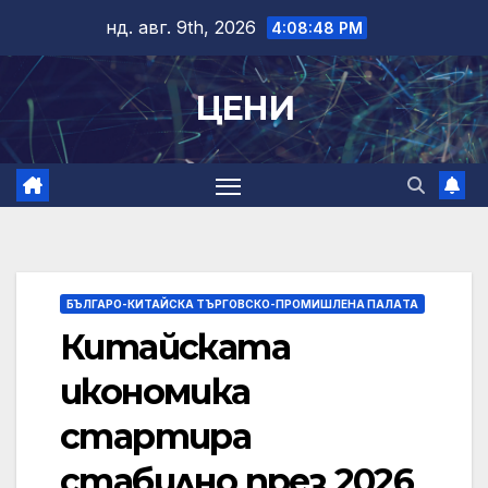
Skip
нд. авг. 9th, 2026
4:08:49 PM
to
content
ЦЕНИ
БЪЛГАРО-КИТАЙСКА ТЪРГОВСКО-ПРОМИШЛЕНА ПАЛAТА
Китайската
икономика
стартира
стабилно през 2026