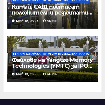
БЪЛГАРО-КИТАЙСКА ТЪРГОВСКО-ПРОМИШЛЕНА ПАЛAТА
Китай, САЩ постигат
положителни резултати в
икономическите и
МАЙ 19, 2026
ADMIN
търговски консултации:
министерство
БЪЛГАРО-КИТАЙСКА ТЪРГОВСКО-ПРОМИШЛЕНА ПАЛAТА
Файлове на Yangtze Memory
Technologies (YMTC) за IPO
на STAR Market
МАЙ 19, 2026
ADMIN