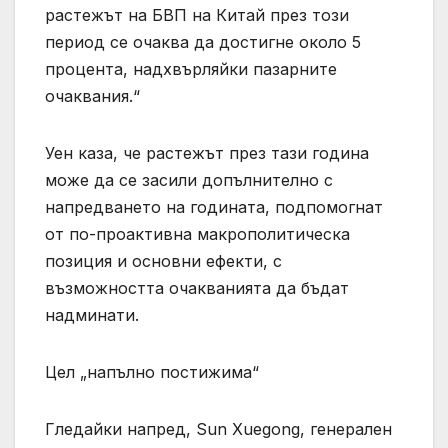
растежът на БВП на Китай през този
период се очаква да достигне около 5
процента, надхвърляйки пазарните
очаквания.“
Уен каза, че растежът през тази година
може да се засили допълнително с
напредването на годината, подпомогнат
от по-проактивна макрополитическа
позиция и основни ефекти, с
възможността очакванията да бъдат
надминати.
Цел „напълно постижима“
Гледайки напред, Sun Xuegong, генерален