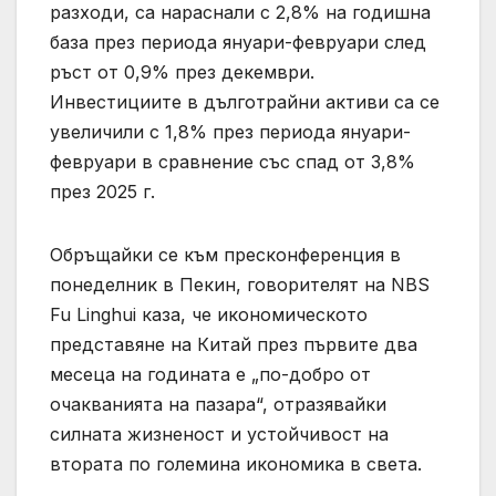
разходи, са нараснали с 2,8% на годишна
база през периода януари-февруари след
ръст от 0,9% през декември.
Инвестициите в дълготрайни активи са се
увеличили с 1,8% през периода януари-
февруари в сравнение със спад от 3,8%
през 2025 г.
Обръщайки се към пресконференция в
понеделник в Пекин, говорителят на NBS
Fu Linghui каза, че икономическото
представяне на Китай през първите два
месеца на годината е „по-добро от
очакванията на пазара“, отразявайки
силната жизненост и устойчивост на
втората по големина икономика в света.