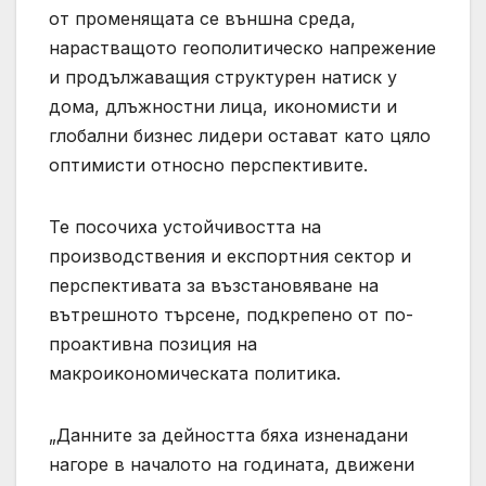
от променящата се външна среда,
нарастващото геополитическо напрежение
и продължаващия структурен натиск у
дома, длъжностни лица, икономисти и
глобални бизнес лидери остават като цяло
оптимисти относно перспективите.
Те посочиха устойчивостта на
производствения и експортния сектор и
перспективата за възстановяване на
вътрешното търсене, подкрепено от по-
проактивна позиция на
макроикономическата политика.
„Данните за дейността бяха изненадани
нагоре в началото на годината, движени