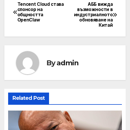
Tencent Cloud става
АББ вижда
Навигация
спонсор на
възможности в
общността
индустриалното
OpenClaw
обновяване на
Китай
By
admin
Related Post