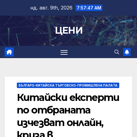
Skip
нд. авг. 9th, 2026
7:57:48 AM
to
content
ЦЕНИ
БЪЛГАРО-КИТАЙСКА ТЪРГОВСКО-ПРОМИШЛЕНА ПАЛAТА
Китайски експерти
по отбраната
изчезват онлайн,
криза в