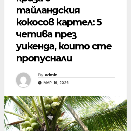
тайландския
кокосов картел: 5
четива през
уикенда, които сте
пропуснали
By
admin
МАР. 16, 2026