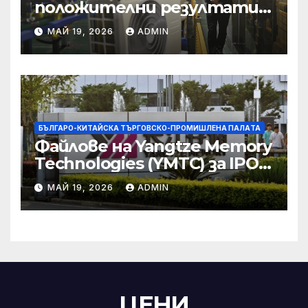
положителни резултати в
икономическите и
МАЙ 19, 2026
ADMIN
търговски консултации:
министерство
БЪЛГАРО-КИТАЙСКА ТЪРГОВСКО-ПРОМИШЛЕНА ПАЛAТА
Файлове на Yangtze Memory
Technologies (YMTC) за IPO
на STAR Market
МАЙ 19, 2026
ADMIN
ЦЕНИ