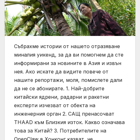
Събрахме истории от нашето отразяване
миналия уикенд, за да ви помогнем да сте
информирани за новините в Азия и извън
нея. Ако искате да видите повече от
нашите репортажи, моля, помислете дали
да не се абонирате. 1. Най-добрите
китайски ядрени, радарни и ракетни
експерти изчезват от обекта на
инженерния орган 2. САЩ пренасочват
THAAD към Близкия изток. Какво означава
това за Китай? 3. Потребителите на
OpenClaw в Хонконг казват, че