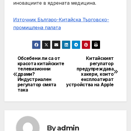
иновациите в ядрената медицина.
Източник Българо-Китайска Търговско-
промишлена палaта
Обсебени ли са от
Китайският
Навигация
красота китайските
регулатор
телевизионни
предупреждава
драми?
хакери, които
Индустриален
експлоатират
регулатор смята
устройства на Apple
така
By
admin