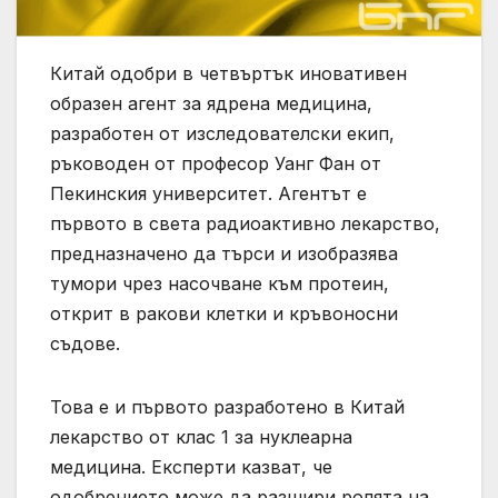
Китай одобри в четвъртък иновативен
образен агент за ядрена медицина,
разработен от изследователски екип,
ръководен от професор Уанг Фан от
Пекинския университет. Агентът е
първото в света радиоактивно лекарство,
предназначено да търси и изобразява
тумори чрез насочване към протеин,
открит в ракови клетки и кръвоносни
съдове.
Това е и първото разработено в Китай
лекарство от клас 1 за нуклеарна
медицина. Експерти казват, че
одобрението може да разшири ролята на