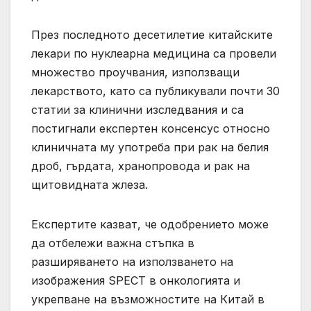
През последното десетилетие китайските
лекари по нуклеарна медицина са провели
множество проучвания, използващи
лекарството, като са публикували почти 30
статии за клинични изследвания и са
постигнали експертен консенсус относно
клиничната му употреба при рак на белия
дроб, гърдата, хранопровода и рак на
щитовидната жлеза.
Експертите казват, че одобрението може
да отбележи важна стъпка в
разширяването на използването на
изображения SPECT в онкологията и
укрепване на възможностите на Китай в