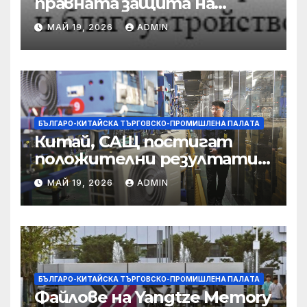
правната защита на
предприятията, ще се
МАЙ 19, 2026
ADMIN
съсредоточи върху
борбата с
корпоративната
престъпност
БЪЛГАРО-КИТАЙСКА ТЪРГОВСКО-ПРОМИШЛЕНА ПАЛAТА
Китай, САЩ постигат
положителни резултати в
икономическите и
МАЙ 19, 2026
ADMIN
търговски консултации:
министерство
БЪЛГАРО-КИТАЙСКА ТЪРГОВСКО-ПРОМИШЛЕНА ПАЛAТА
Файлове на Yangtze Memory