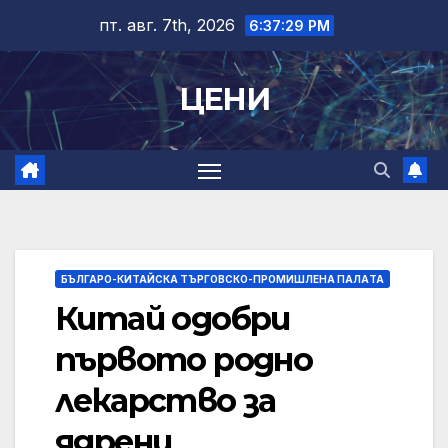
Skip
пт. авг. 7th, 2026
6:37:30 PM
to
content
ЦЕНИ
БЪЛГАРО-КИТАЙСКА ТЪРГОВСКО-ПРОМИШЛЕНА ПАЛAТА
Китай одобри
първото родно
лекарство за
ядрени