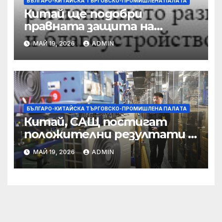
БЪЛГАРО-КИТАЙСКА ТЪРГОВСКО-ПРОМИШЛЕНА ПАЛAТА
Китай ще подобри
правната защита на
предприятията, ще се
МАЙ 19, 2026
ADMIN
съсредоточи върху
борбата с
корпоративната
престъпност
БЪЛГАРО-КИТАЙСКА ТЪРГОВСКО-ПРОМИШЛЕНА ПАЛAТА
Китай, САЩ постигат
положителни резултати в
икономическите и
МАЙ 19, 2026
ADMIN
търговски консултации:
министерство