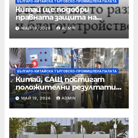
БЪЛГАРО-КИТАЙСКА ТЪРГОВСКО-ПРОМИШЛЕНА ПАЛAТА
Китай ще подобри
правната защита на
предприятията, ще се
МАЙ 19, 2026
ADMIN
съсредоточи върху
борбата с
корпоративната
престъпност
БЪЛГАРО-КИТАЙСКА ТЪРГОВСКО-ПРОМИШЛЕНА ПАЛAТА
Китай, САЩ постигат
положителни резултати в
икономическите и
МАЙ 19, 2026
ADMIN
търговски консултации:
министерство