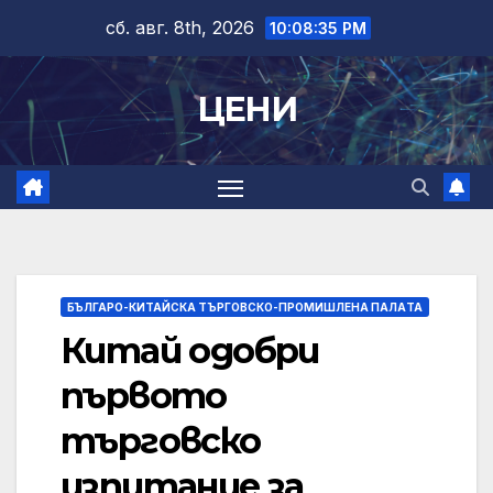
Skip
сб. авг. 8th, 2026
10:08:35 PM
to
content
ЦЕНИ
БЪЛГАРО-КИТАЙСКА ТЪРГОВСКО-ПРОМИШЛЕНА ПАЛAТА
Китай одобри
първото
търговско
изпитание за