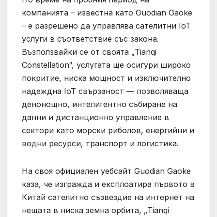
компанията – известна като Guodian Gaoke
– е разрешено да управлява сателитни IoT
услуги в съответствие със закона.
Възползвайки се от своята „Tianqi
Constellation“, услугата ще осигури широко
покритие, ниска мощност и изключително
надеждна IoT свързаност — позволяваща
денонощно, интелигентно събиране на
данни и дистанционно управление в
сектори като морски риболов, енергийни и
водни ресурси, транспорт и логистика.
На своя официален уебсайт Guodian Gaoke
каза, че изгражда и експлоатира първото в
Китай сателитно съзвездие на интернет на
нещата в ниска земна орбита, „Tianqi