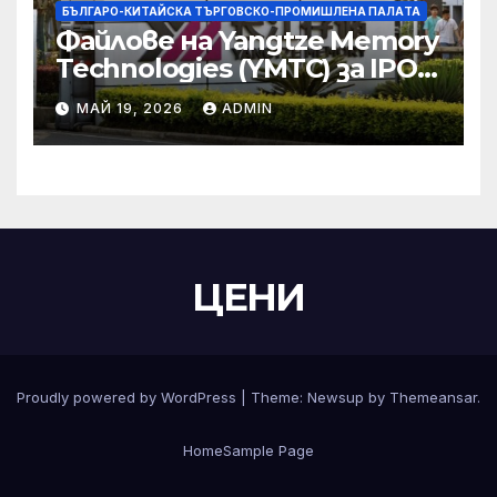
БЪЛГАРО-КИТАЙСКА ТЪРГОВСКО-ПРОМИШЛЕНА ПАЛAТА
Файлове на Yangtze Memory
Technologies (YMTC) за IPO
на STAR Market
МАЙ 19, 2026
ADMIN
ЦЕНИ
Proudly powered by WordPress
|
Theme:
Newsup
by
Themeansar
.
Home
Sample Page