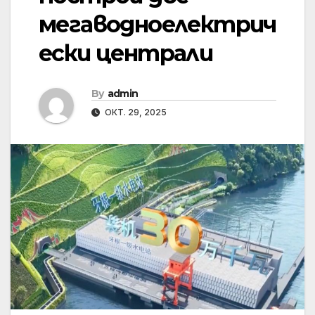
мегаводноелектрич
ески централи
By
admin
ОКТ. 29, 2025