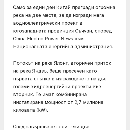
Само за един ден Китай прегради огромна
река на две места, за да изгради мега
водноелектрически проект в
югозападната провинция Съчуан, според
China Electric Power News към
Националната енергийна администрация.
Потокът на река Ялонг, вторичен приток
на река Яндзъ, беше пресечен като
първата стъпка в изграждането на две
големи хидроенергийни проекти във
вторник. Те имат комбинирана
инсталирана мощност от 2,7 милиона
киловата (kW).
След завършването си тези две