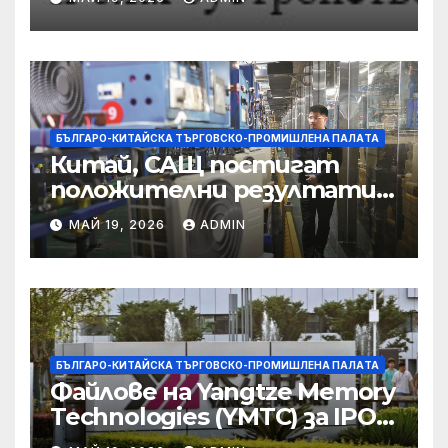
съсредоточи върху
борбата с
корпоративната
престъпност
БЪЛГАРО-КИТАЙСКА ТЪРГОВСКО-ПРОМИШЛЕНА ПАЛAТА
Китай, САЩ постигат
положителни резултати в
икономическите и
МАЙ 19, 2026
ADMIN
търговски консултации:
министерство
БЪЛГАРО-КИТАЙСКА ТЪРГОВСКО-ПРОМИШЛЕНА ПАЛAТА
Файлове на Yangtze Memory
Technologies (YMTC) за IPO
на STAR Market