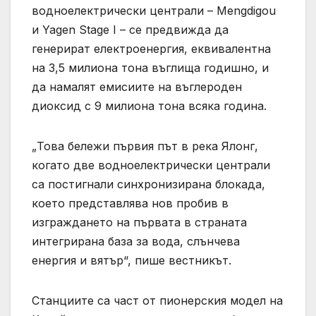
водноелектрически централи – Mengdigou
и Yagen Stage I – се предвижда да
генерират електроенергия, еквивалентна
на 3,5 милиона тона въглища годишно, и
да намалят емисиите на въглероден
диоксид с 9 милиона тона всяка година.
„Това бележи първия път в река Ялонг,
когато две водноелектрически централи
са постигнали синхронизирана блокада,
което представлява нов пробив в
изграждането на първата в страната
интегрирана база за вода, слънчева
енергия и вятър“, пише вестникът.
Станциите са част от пионерския модел на