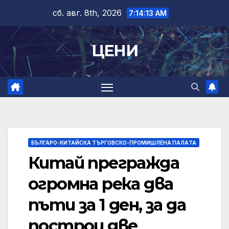
Skip
сб. авг. 8th, 2026
7:14:14 AM
to
content
ЦЕНИ
БЪЛГАРО-КИТАЙСКА ТЪРГОВСКО-ПРОМИШЛЕНА ПАЛAТА
Китай прегражда
огромна река два
пъти за 1 ден, за да
построи две