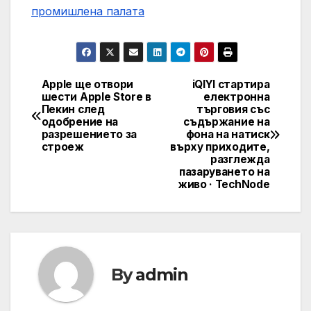
промишлена палaта
Apple ще отвори
iQIYI стартира
Навигация
шести Apple Store в
електронна
Пекин след
търговия със
одобрение на
съдържание на
разрешението за
фона на натиск
строеж
върху приходите,
разглежда
пазаруването на
живо · TechNode
By
admin