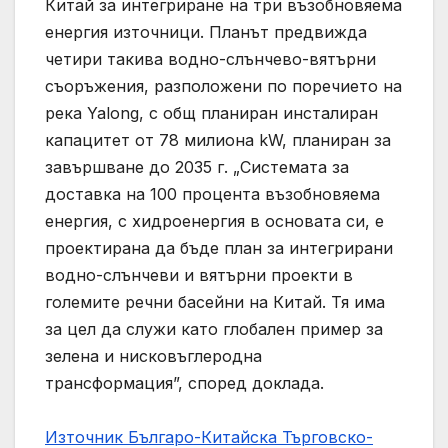
Китай за интегриране на три възобновяема
енергия източници. Планът предвижда
четири такива водно-слънчево-вятърни
съоръжения, разположени по поречието на
река Yalong, с общ планиран инсталиран
капацитет от 78 милиона kW, планиран за
завършване до 2035 г. „Системата за
доставка на 100 процента възобновяема
енергия, с хидроенергия в основата си, е
проектирана да бъде план за интегрирани
водно-слънчеви и вятърни проекти в
големите речни басейни на Китай. Тя има
за цел да служи като глобален пример за
зелена и нисковъглеродна
трансформация”, според доклада.
Източник Българо-Китайска Търговско-