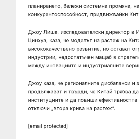
планирането, бележи системна промяна, н
конкурентоспособност, придвижвайки Кита
Джоу Лиша, изследователски директор в 
Цинхуа, каза, че моделът на растеж на Ки
висококачествено развитие, но остават ог
индустрии, недостатъчен мащаб в стратег
между иновациите и индустриалните вериг
Джоу каза, че регионалните дисбаланси и 
продължават и твърди, че Китай трябва д
институциите и да повиши ефективността н
отключи „втора крива на растеж“.
[email protected]