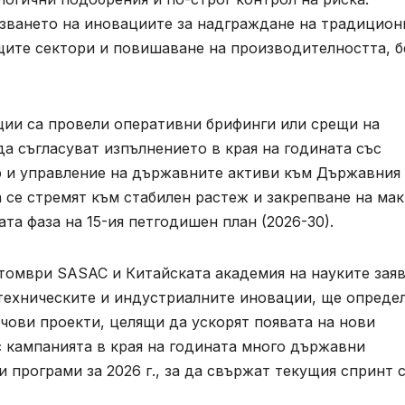
лзването на иновациите за надграждане на традицион
ите сектори и повишаване на производителността, б
ции са провели оперативни брифинги или срещи на
да съгласуват изпълнението в края на годината със
р и управление на държавните активи към Държавния
 се стремят към стабилен растеж и закрепване на ма
ата фаза на 15-ия петгодишен план (2026-30).
томври SASAC и Китайската академия на науките заяв
-техническите и индустриалните иновации, ще опреде
ови проекти, целящи да ускорят появата на нови
с кампанията в края на годината много държавни
 програми за 2026 г., за да свържат текущия спринт с