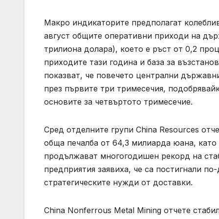
Макро индикаторите предполагат колеблив
август общите оперативни приходи на дър
трилиона долара), което е ръст от 0,2 про
приходите тази година и база за възстано
показват, че повечето централни държавн
през първите три тримесечия, подобрявайк
основите за четвъртото тримесечие.
Сред отделните групи China Resources отч
обща печалба от 64,3 милиарда юана, като
продължават многогодишен рекорд на ста
предприятия заявиха, че са постигнали по
стратегическите нужди от доставки.
China Nonferrous Metal Mining отчете ста