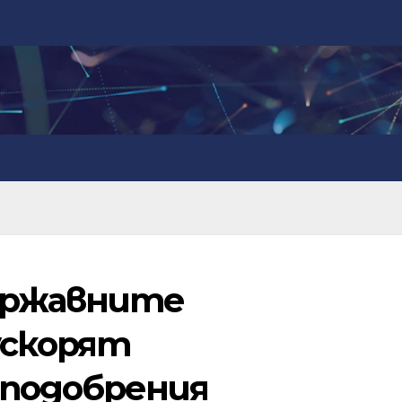
ържавните
ускорят
подобрения