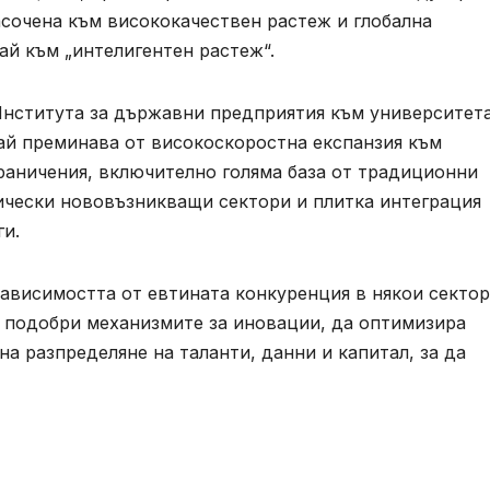
асочена към висококачествен растеж и глобална
й към „интелигентен растеж“.
Института за държавни предприятия към университет
тай преминава от високоскоростна експанзия към
раничения, включително голяма база от традиционни
ически нововъзникващи сектори и плитка интеграция
и.
зависимостта от евтината конкуренция в някои секто
а подобри механизмите за иновации, да оптимизира
а разпределяне на таланти, данни и капитал, за да