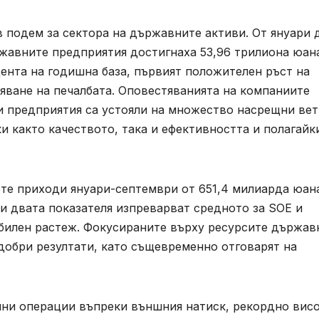
 подем за сектора на държавните активи. От януари 
жавните предприятия достигнаха 53,96 трилиона юана
цента на годишна база, първият положителен ръст на
вяване на печалбата. Оповестяванията на компаниите
и предприятия са устояли на множество насрещни ве
и както качеството, така и ефективността и полагайк
ете приходи януари-септември от 651,4 милиарда юан
 и двата показателя изпреварват средното за SOE и
билен растеж. Фокусираните върху ресурсите държав
-добри резултати, като същевременно отговарят на
билни операции въпреки външния натиск, рекордно вис