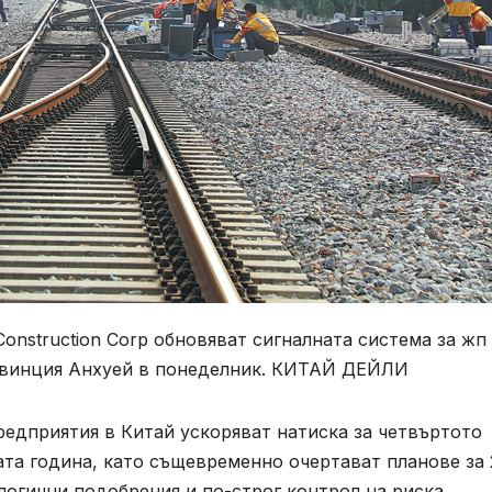
Construction Corp обновяват сигналната система за жп
ровинция Анхуей в понеделник. КИТАЙ ДЕЙЛИ
дприятия в Китай ускоряват натиска за четвъртото
лата година, като същевременно очертават планове за
ологични подобрения и по-строг контрол на риска.