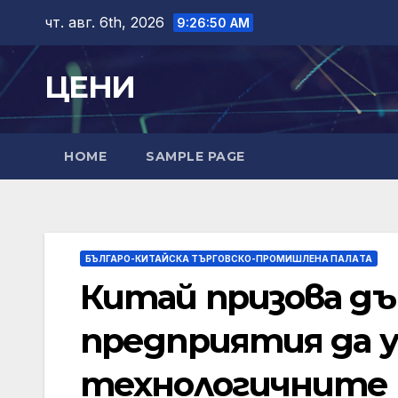
Skip
чт. авг. 6th, 2026
9:26:51 AM
to
content
ЦЕНИ
HOME
SAMPLE PAGE
БЪЛГАРО-КИТАЙСКА ТЪРГОВСКО-ПРОМИШЛЕНА ПАЛAТА
Китай призова д
предприятия да 
технологичните 