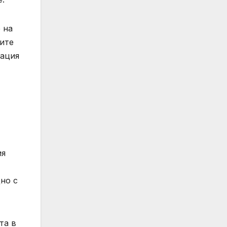
 на
ите
рация
ия
но с
та в