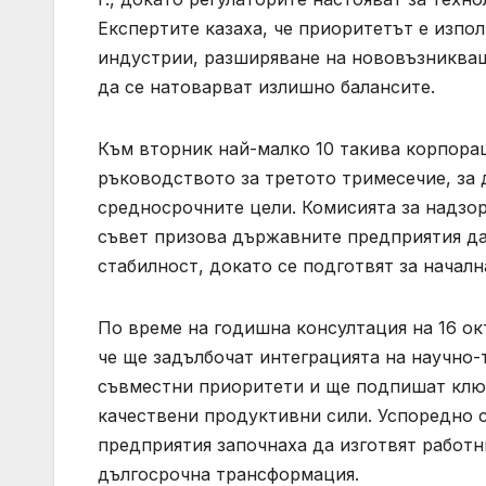
Експертите казаха, че приоритетът е изпо
индустрии, разширяване на нововъзникващ
да се натоварват излишно балансите.
Към вторник най-малко 10 такива корпора
ръководството за третото тримесечие, за 
средносрочните цели. Комисията за надзо
съвет призова държавните предприятия да
стабилност, докато се подготвят за началн
По време на годишна консултация на 16 ок
че ще задълбочат интеграцията на научно
съвместни приоритети и ще подпишат ключ
качествени продуктивни сили. Успоредно 
предприятия започнаха да изготвят работни
дългосрочна трансформация.