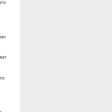
ато
ian
ват
ото
е.