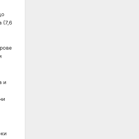
до
 (7,6
трове
и
а и
ни
оки