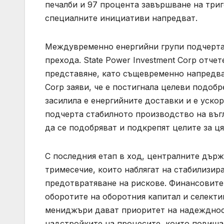
печалби и 97 процента завършване на три
специалните инициативи напредват.
Междувременно енергийни групи подчертах
прехода. State Power Investment Corp отче
представяне, като същевременно напредва 
Corp заяви, че е постигнала целеви подобр
засилила е енергийните доставки и е ускор
подчерта стабилното производство на въгл
да се подобряват и подкрепят целите за ця
С последния етап в ход, централните дър
тримесечие, които наблягат на стабилизир
предотвратяване на рискове. Финансовите
оборотите на оборотния капитал и селект
мениджъри дават приоритет на надеждност
надстройките на процесите, които повиша