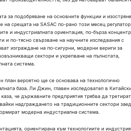
та за подобряване на основните функции и изостряне
е на срещата на SASAC по-рано този месец регулатор
иите и индустриалната ориентация, по-бърза концент
и и по-тясно свързване на научните изследвания с
ват изграждане на по-сигурни, модерни вериги за
вовъзникващи сектори и укрепване на пълнотата,
лната система.
ен план вероятно ще се основава на технологично
лната база. Ли Джин, главен изследовател в Китайск
 каза, че държавните предприятия трябва да третират
явайки надграждането на традиционните сектори заед
формират модерна индустриална система.
ентацията, ориентирана към технологиите и индустрия