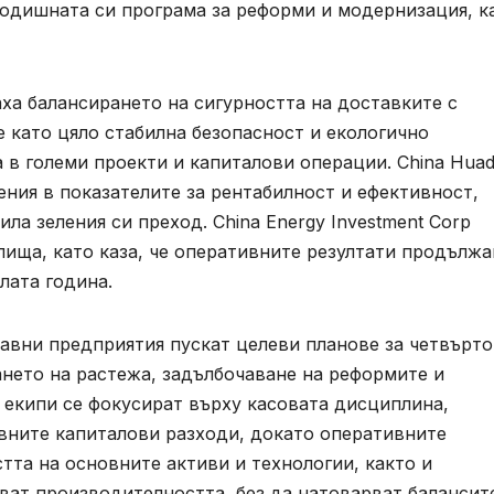
годишната си програма за реформи и модернизация, к
а балансирането на сигурността на доставките с
те като цяло стабилна безопасност и екологично
в големи проекти и капиталови операции. China Huad
ения в показателите за рентабилност и ефективност,
ила зеления си преход. China Energy Investment Corp
ища, като каза, че оперативните резултати продължа
лата година.
жавни предприятия пускат целеви планове за четвърт
ането на растежа, задълбочаване на реформите и
 екипи се фокусират върху касовата дисциплина,
ивните капиталови разходи, докато оперативните
та на основните активи и технологии, както и
ват производителността, без да натоварват балансит