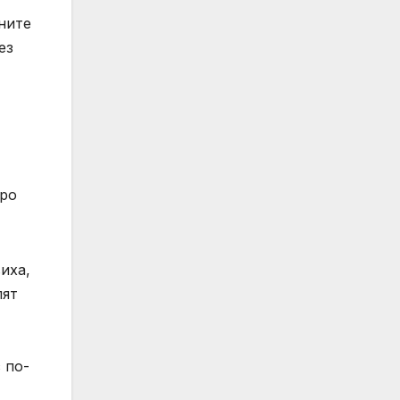
ните
ез
кро
иха,
лят
 по-