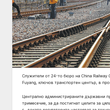
Служители от 24-то бюро на China Railway 
Fuyang, ключов транспортен център, в п
Централно администрираните държавни пре
тримесечие, за да постигнат целите за ця
г., докато регулаторите настояват за техн