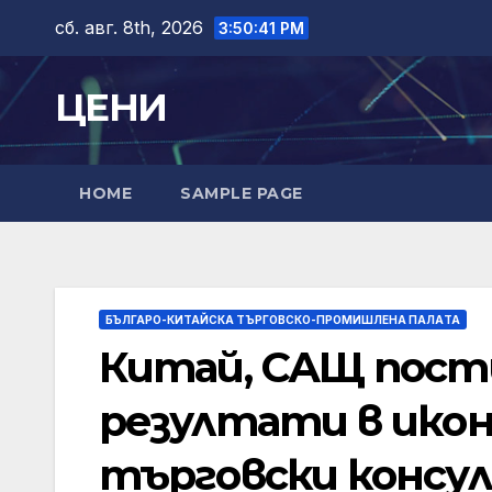
Skip
сб. авг. 8th, 2026
3:50:43 PM
to
content
ЦЕНИ
HOME
SAMPLE PAGE
БЪЛГАРО-КИТАЙСКА ТЪРГОВСКО-ПРОМИШЛЕНА ПАЛAТА
Китай, САЩ пос
резултати в ико
търговски консу