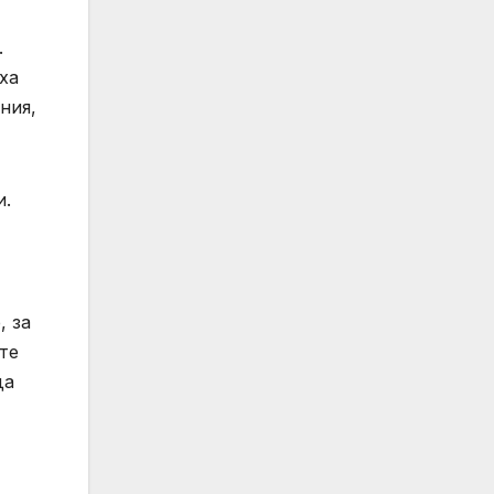
.
ха
ния,
и.
, за
те
да