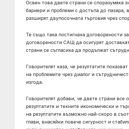
Освен това двете страни се споразумяха 
бариери и проблеми с достъпа до пазара,
разширят двупосочната търговия чрез спо
Те също така постигнаха договорености за
договорености САЩ да осигурят доставката
страни се съгласиха да продължат сътрудн
Говорителят каза, че резултатите показва
на проблемите чрез диалог и сътрудничест
изгода.
Говорителят добави, че двете страни все 
резултатите и техните икономически и тър
на резултатите възможно най-скоро в съо
глави, внасяйки повече сигурност и стаби