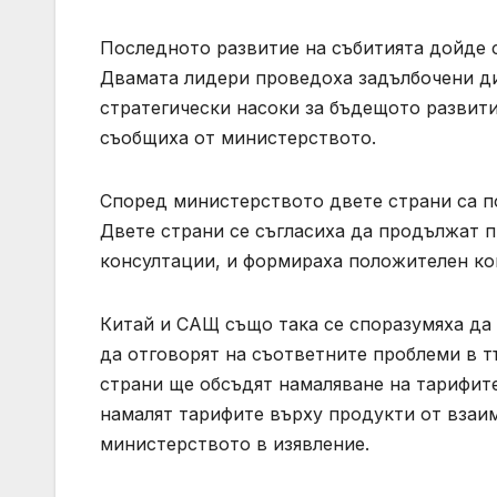
Последното развитие на събитията дойде 
Двамата лидери проведоха задълбочени ди
стратегически насоки за бъдещото развит
съобщиха от министерството.
Според министерството двете страни са п
Двете страни се съгласиха да продължат п
консултации, и формираха положителен ко
Китай и САЩ също така се споразумяха да 
да отговорят на съответните проблеми в т
страни ще обсъдят намаляване на тарифите
намалят тарифите върху продукти от взаим
министерството в изявление.