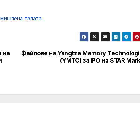
омишлена палaта
 на
Файлове на Yangtze Memory Technologi
и
(YMTC) за IPO на STAR Mar