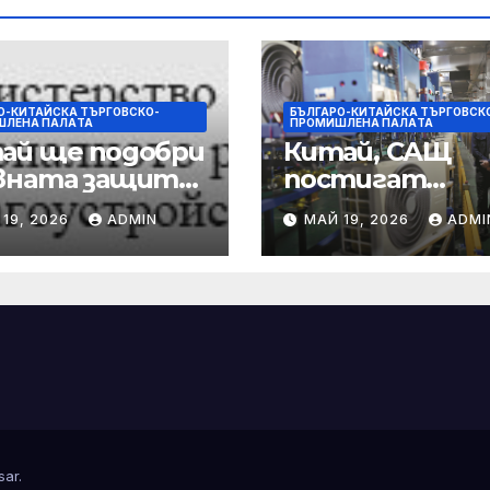
О-КИТАЙСКА ТЪРГОВСКО-
БЪЛГАРО-КИТАЙСКА ТЪРГОВСК
ШЛЕНА ПАЛAТА
ПРОМИШЛЕНА ПАЛAТА
ай ще подобри
Китай, САЩ
вната защита
постигат
положителни
 19, 2026
ADMIN
МАЙ 19, 2026
ADMI
дприятията,
резултати в
се
икономически
редоточи
търговски
ху борбата с
консултации:
поративната
министерств
стъпност
sar
.