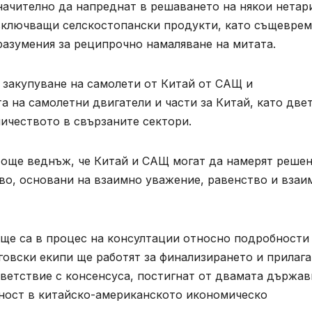
значително да напреднат в решаването на някои нета
 включващи селскостопански продукти, като същевре
разумения за реципрочно намаляване на митата.
 закупуване на самолети от Китай от САЩ и
 на самолетни двигатели и части за Китай, като две
ичеството в свързаните сектори.
т още веднъж, че Китай и САЩ могат да намерят реше
во, основани на взаимно уважение, равенство и взаи
още са в процес на консултации относно подробности
говски екипи ще работят за финализирането и прилаг
тветствие с консенсуса, постигнат от двамата държа
лност в китайско-американското икономическо