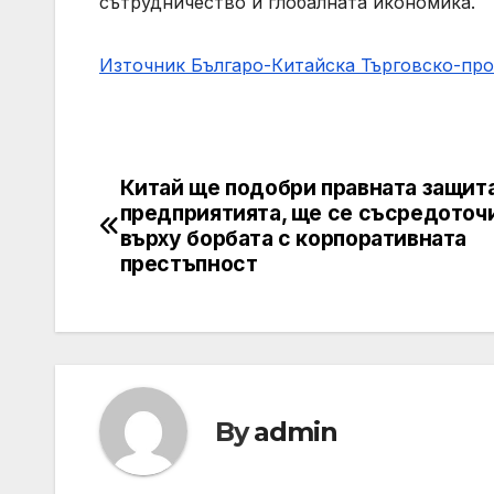
сътрудничество и глобалната икономика.
Източник Българо-Китайска Търговско-пр
Китай ще подобри правната защита
Навигация
предприятията, ще се съсредоточ
върху борбата с корпоративната
престъпност
By
admin