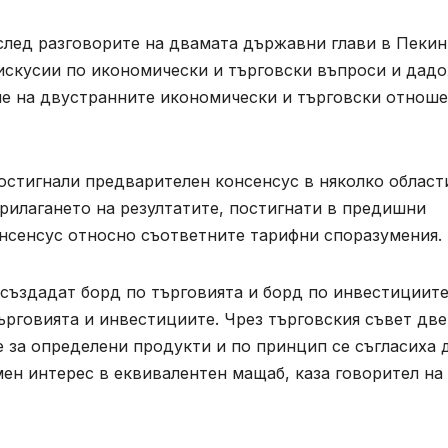
след разговорите на двамата държавни глави в Пекин
скусии по икономически и търговски въпроси и дадо
ие на двустранните икономически и търговски отноше
остигнали предварителен консенсус в няколко област
рилагането на резултатите, постигнати в предишни
нсенсус относно съответните тарифни споразумения.
създадат борд по търговията и борд по инвестициите
ърговията и инвестициите. Чрез търговския съвет две
 за определени продукти и по принцип се съгласиха 
ен интерес в еквивалентен мащаб, каза говорител на