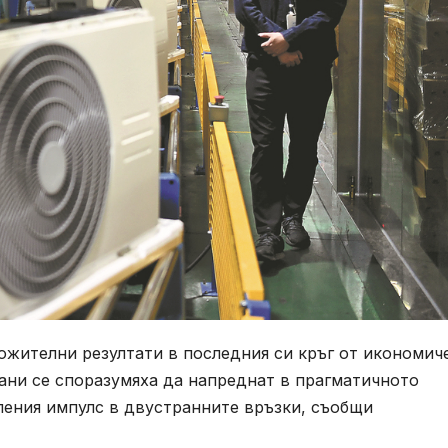
ожителни резултати в последния си кръг от икономич
рани се споразумяха да напреднат в прагматичното
ления импулс в двустранните връзки, съобщи