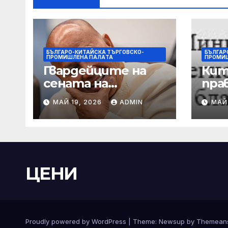
БЪЛГАРО-КИТАЙСКА ТЪРГОВСКО-
БЪЛГАР
ПРОМИШЛЕНА ПАЛAТА
ПРОМИ
Гвардейците на
Кит
сената на
пра
Филипините са
на
МАЙ 19, 2026
ADMIN
МАЙ
разследвани за
пре
стрелба, докато
ще 
сенаторът
със
беглец бяга
вър
кор
ЦЕНИ
пре
Proudly powered by WordPress
|
Theme:
Newsup
by
Themean