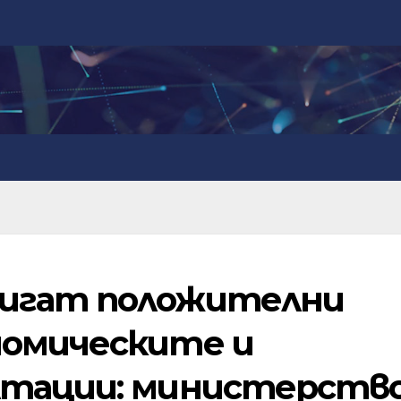
тигат положителни
номическите и
лтации: министерств