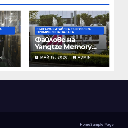
О-
БЪЛГАРО-КИТАЙСКА ТЪРГОВСКО-
ПРОМИШЛЕНА ПАЛAТА
Файлове на
Yangtze Memory
Technologies
N
МАЙ 19, 2026
ADMIN
(YMTC) за IPO на
те и
STAR Market
о
Home
Sample Page