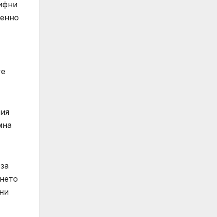
рифни
менно
те
ния
мна
 за
ането
вни