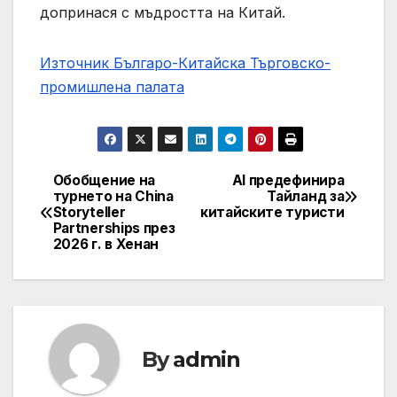
допринася с мъдростта на Китай.
Източник Българо-Китайска Търговско-
промишлена палaта
Обобщение на
AI предефинира
Навигация
турнето на China
Тайланд за
Storyteller
китайските туристи
Partnerships през
2026 г. в Хенан
By
admin