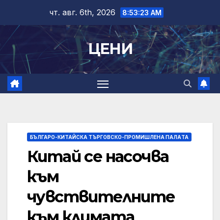
Skip
чт. авг. 6th, 2026
8:53:24 AM
to
content
ЦЕНИ
БЪЛГАРО-КИТАЙСКА ТЪРГОВСКО-ПРОМИШЛЕНА ПАЛAТА
Китай се насочва
към
чувствителните
към климата