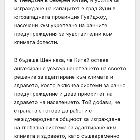
в Тиендзин в северен Китай, и усилия за
изграждане на капацитет в град Зуни в
югозападната провинция Гуейджоу,
насочени към укрепване на ранните
предупреждения за чувствителни към
климата болести.
В бъдеще Шен каза, че Китай остава
ангажиран с усъвършенстването на своето
решение за адаптиране към климата и
здравето, което включва системи за ранно
предупреждение и дава приоритет на
здравето на населението. Той добави, че
страната е готова да работи с
международната общност за изграждане
на глобална система за адаптиране към
климата и здравето, като същевременно