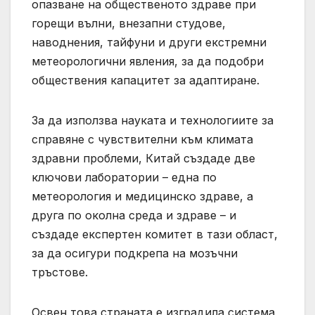
опазване на общественото здраве при
горещи вълни, внезапни студове,
наводнения, тайфуни и други екстремни
метеорологични явления, за да подобри
обществения капацитет за адаптиране.
За да използва науката и технологиите за
справяне с чувствителни към климата
здравни проблеми, Китай създаде две
ключови лаборатории – една по
метеорология и медицинско здраве, а
друга по околна среда и здраве – и
създаде експертен комитет в тази област,
за да осигури подкрепа на мозъчни
тръстове.
Освен това страната е изградила система