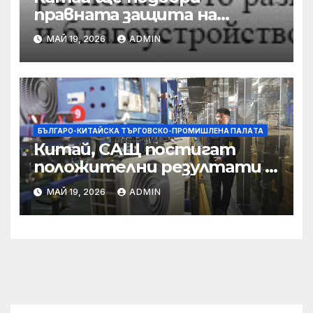
правната защита на
предприятията, ще се
МАЙ 19, 2026
ADMIN
съсредоточи върху
борбата с
корпоративната
престъпност
БЪЛГАРО-КИТАЙСКА ТЪРГОВСКО-ПРОМИШЛЕНА ПАЛAТА
Китай, САЩ постигат
положителни резултати в
икономическите и
МАЙ 19, 2026
ADMIN
търговски консултации:
министерство