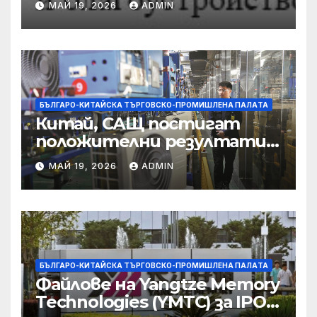
МАЙ 19, 2026
ADMIN
съсредоточи върху
борбата с
корпоративната
престъпност
БЪЛГАРО-КИТАЙСКА ТЪРГОВСКО-ПРОМИШЛЕНА ПАЛAТА
Китай, САЩ постигат
положителни резултати в
икономическите и
МАЙ 19, 2026
ADMIN
търговски консултации:
министерство
БЪЛГАРО-КИТАЙСКА ТЪРГОВСКО-ПРОМИШЛЕНА ПАЛAТА
Файлове на Yangtze Memory
Technologies (YMTC) за IPO