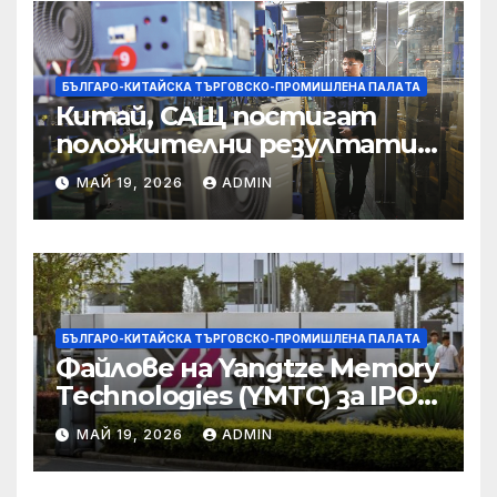
корпоративната
престъпност
БЪЛГАРО-КИТАЙСКА ТЪРГОВСКО-ПРОМИШЛЕНА ПАЛAТА
Китай, САЩ постигат
положителни резултати в
икономическите и
МАЙ 19, 2026
ADMIN
търговски консултации:
министерство
БЪЛГАРО-КИТАЙСКА ТЪРГОВСКО-ПРОМИШЛЕНА ПАЛAТА
Файлове на Yangtze Memory
Technologies (YMTC) за IPO
на STAR Market
МАЙ 19, 2026
ADMIN