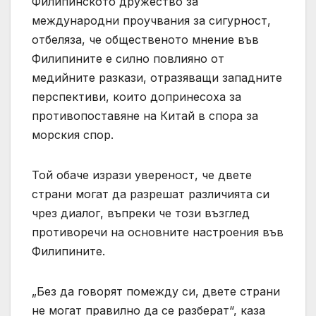
Филипинското дружество за
международни проучвания за сигурност,
отбеляза, че общественото мнение във
Филипините е силно повлияно от
медийните разкази, отразяващи западните
перспективи, които допринесоха за
противопоставяне на Китай в спора за
морския спор.
Той обаче изрази увереност, че двете
страни могат да разрешат различията си
чрез диалог, въпреки че този възглед
противоречи на основните настроения във
Филипините.
„Без да говорят помежду си, двете страни
не могат правилно да се разберат“, каза