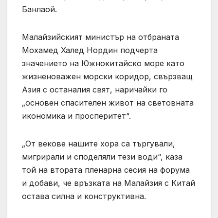
Банлаой.
Малайзийският министър на отбраната
Мохамед Халед Нордин подчерта
значението на Южнокитайско море като
жизненоважен морски коридор, свързващ
Азия с останалия свят, наричайки го
„основен спасителен живот на световната
икономика и просперитет“.
„От векове нашите хора са търгували,
мигрирали и споделяли тези води“, каза
той на втората пленарна сесия на форума
и добави, че връзката на Малайзия с Китай
остава силна и конструктивна.