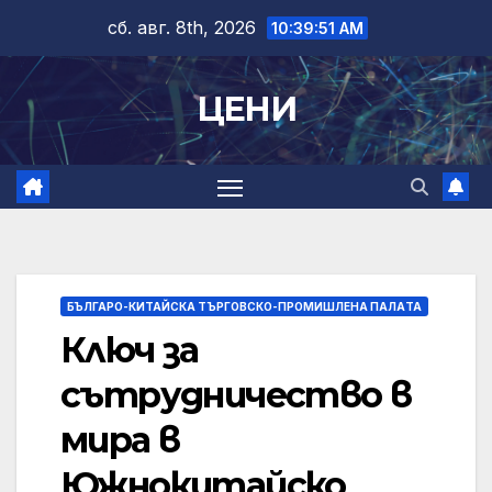
Skip
сб. авг. 8th, 2026
10:39:52 AM
to
content
ЦЕНИ
БЪЛГАРО-КИТАЙСКА ТЪРГОВСКО-ПРОМИШЛЕНА ПАЛAТА
Ключ за
сътрудничество в
мира в
Южнокитайско