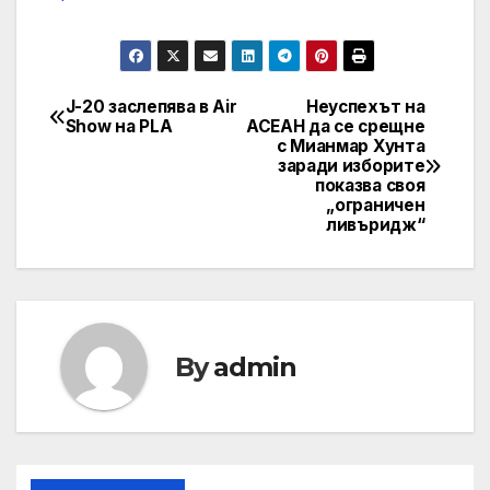
J-20 заслепява в Air
Неуспехът на
Навигация
Show на PLA
АСЕАН да се срещне
с Мианмар Хунта
заради изборите
показва своя
„ограничен
ливъридж“
By
admin