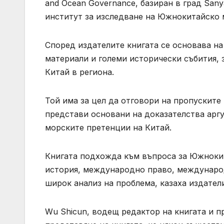
and Ocean Governance, базиран в град Sa
институт за изследване на Южнокитайско мор
Според издателите книгата се основава н
материали и големи исторически събития, 
Китай в региона.
Той има за цел да отговори на пропуските
представи основани на доказателства арг
морските претенции на Китай.
Книгата подхожда към въпроса за Южноки
история, международно право, международ
широк анализ на проблема, казаха издател
Wu Shicun, водещ редактор на книгата и пр