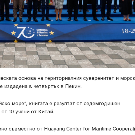
еската основа на териториалния суверенитет и морс
е издадена в четвъртък в Пекин.
ско море“, книгата е резултат от седемгодишен
от 10 учени от Китай.
о съвместно от Huayang Center for Maritime Cooperat