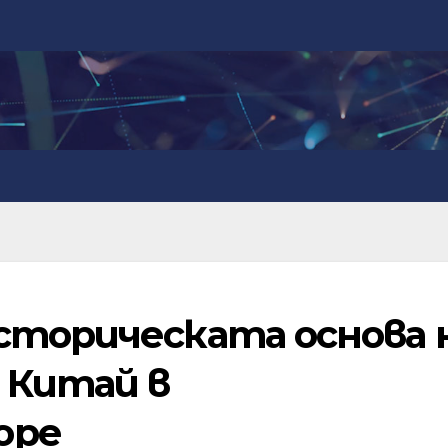
сторическата основа 
 Китай в
оре