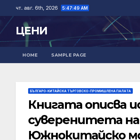
Skip
чт. авг. 6th, 2026
5:47:50 AM
to
content
ЦЕНИ
HOME
SAMPLE PAGE
БЪЛГАРО-КИТАЙСКА ТЪРГОВСКО-ПРОМИШЛЕНА ПАЛAТА
Книгата описва и
суверенитета на
Южнокитайско м