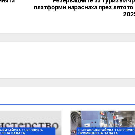
нията
Резервациите за туризъм чр
платформи нараснаха през лятото 
202
О-КИТАЙСКА ТЪРГОВСКО-
БЪЛГАРО-КИТАЙСКА ТЪРГОВСКО
ЛЕНА ПАЛAТА
ПРОМИШЛЕНА ПАЛAТА