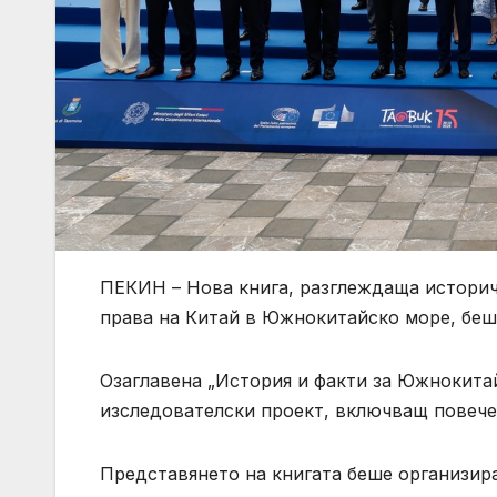
ПЕКИН – Нова книга, разглеждаща историч
права на Китай в Южнокитайско море, беш
Озаглавена „История и факти за Южнокитай
изследователски проект, включващ повече 
Представянето на книгата беше организиран