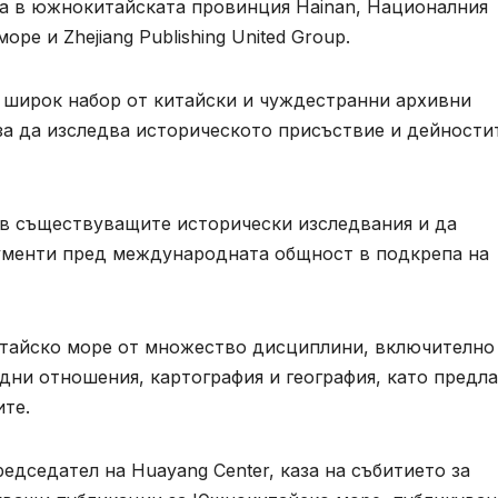
nya в южнокитайската провинция Hainan, Националния
е и Zhejiang Publishing United Group.
а широк набор от китайски и чуждестранни архивни
за да изследва историческото присъствие и дейности
 в съществуващите исторически изследвания и да
ументи пред международната общност в подкрепа на
тайско море от множество дисциплини, включително
ни отношения, картография и география, като предла
ите.
едседател на Huayang Center, каза на събитието за