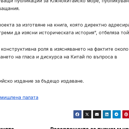
вуващи публикации за Южнокитайско море, публикуван
ващания.
роекта за изготвяне на книга, която директно адресир
треми да изясни историческата история“, отбеляза той
е конструктивна роля в изясняването на фактите около
нето на гласа и дискурса на Китай по въпроса в
лийско издание за бъдещо издаване.
омишлена палaта