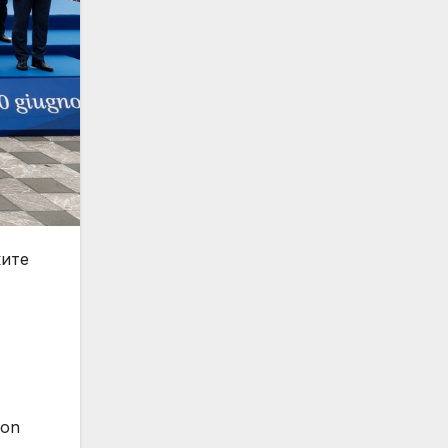
ките
ion