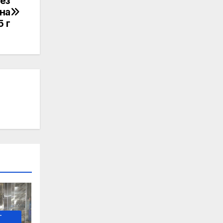
ез
на
5 г
-