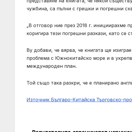
представяне на книгата, че някои същест
чужбина, са пълни с грешки и погрешни сх
„В отговор ние през 2018 г. инициирахме п
коригира тези погрешни разкази, като се с
Ву добави, че вярва, че книгата ще изигра
проблема с Южнокитайско море и в укрепва
международен план.
Той също така разкри, че е планирано анг
Източник Българо-Китайска Търговско-пр